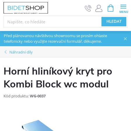
Přejít na obsah
NÁKUPNÍ 
HLEDAT
Před plánovanou návštěvou showroomu se prosím ohlaste
telefonicky nebo využijte rezervační formulář, děkujeme.
Náhradní díly
Horní hliníkový kryt pro
Kombi Block wc modul
Kód produktu:
WG-0037