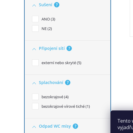
Sušení
?
ANO
3
NE
2
Připojení sítí
?
O
externí nebo skryté
5
Splachování
?
bezokrajové
4
bezokrajové vírové tiché
1
Tento 
Odpad WC mísy
?
vyjadř