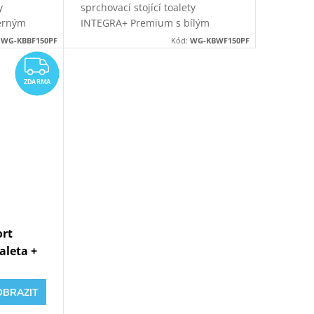
y
sprchovací stojící toalety
erným
INTEGRA+ Premium s bílým
 stojící
sanitárním modulem pro stojící
:
WG-KBBF150PF
Kód:
WG-KBWF150PF
odpadu ze
WC. Možnost napojení odpadu ze
ZDARMA
stěny nebo z podlahy.
ZDARMA
ort
oaleta +
WG-
OBRAZIT