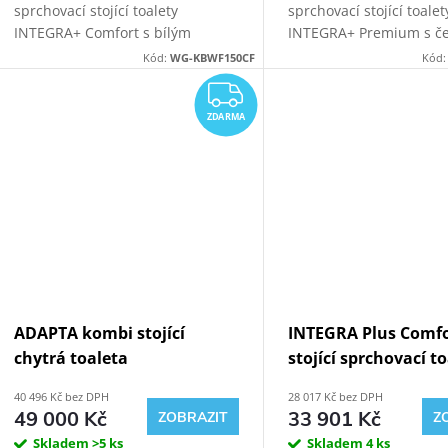
sprchovací stojící toalety
sprchovací stojící toalet
INTEGRA+ Comfort s bílým
INTEGRA+ Premium s č
sanitárním modulem pro stojící
sanitárním modulem pro
Kód:
WG-KBWF150CF
Kód
WC. Možnost napojení odpadu ze
WC. Možnost napojení 
ZDARMA
stěny nebo z podlahy.
stěny i z podlahy.
ZDARMA
ADAPTA kombi stojící
INTEGRA Plus Comf
chytrá toaleta
stojící sprchovací t
Černý Kombi Block 
40 496 Kč bez DPH
28 017 Kč bez DPH
KBBF
49 000 Kč
33 901 Kč
ZOBRAZIT
Z
Skladem
>5 ks
Skladem
4 ks