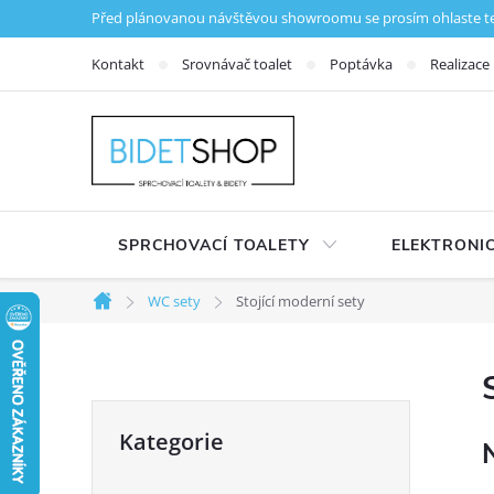
Přejít na obsah
Před plánovanou návštěvou showroomu se prosím ohlaste tele
Kontakt
Srovnávač toalet
Poptávka
Realizace
SPRCHOVACÍ TOALETY
ELEKTRONIC
WC sety
Stojící moderní sety
Domů
Postranní panel
Přeskočit kategorie
Kategorie