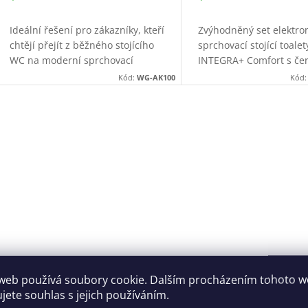
Ideální řešení pro zákazníky, kteří
Zvýhodněný set elektro
chtějí přejít z běžného stojícího
sprchovací stojící toalet
WC na moderní sprchovací
INTEGRA+ Comfort s če
toaletu bez velkých stavebních
sanitárním modulem pro
Kód:
WG-AK100
Kód
zásahů. ADAPTA Kombi spojuje
WC. Možnost napojení 
vysokou úroveň...
stěny nebo z podlahy.
vládací prvky výpisu
web používá soubory cookie. Dalším procházením tohoto 
ujete souhlas s jejich používáním.