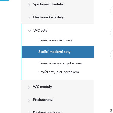
Sprchovací toalety
Elektronické bidety
WC sety
Závěsné moderní sety
Stojící moderní sety
Závěsné sety s el. prkénkem
Stojící sety s el. prkénkem
WC moduly
Příslušenství
5
Dárkové poukazy