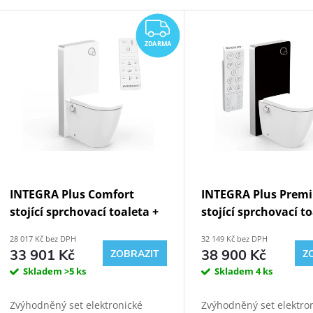
Výpis produktů
ZDARMA
ZDARMA
INTEGRA Plus Comfort
INTEGRA Plus Prem
stojící sprchovací toaleta +
stojící sprchovací t
Bílý Kombi Block WG-KBWF
Černý Kombi Block 
28 017 Kč bez DPH
32 149 Kč bez DPH
KBBF
33 901 Kč
38 900 Kč
ZOBRAZIT
Z
Skladem
>5 ks
Skladem
4 ks
Zvýhodněný set elektronické
Zvýhodněný set elektro