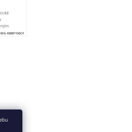
nické
y
rným
 stojící
:
WG-KBBF150CF
odpadu ze
webu