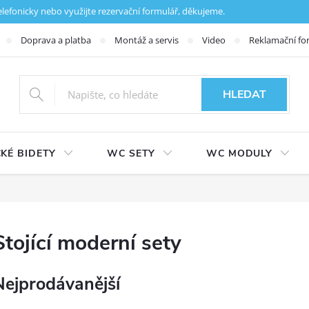
fonicky nebo využijte rezervační formulář, děkujeme.
Doprava a platba
Montáž a servis
Video
Reklamační fo
HLEDAT
KÉ BIDETY
WC SETY
WC MODULY
Stojící moderní sety
Nejprodávanější