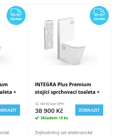
ZDARMA
ZDARMA
ZDARMA
ZDARMA
ium
INTEGRA Plus Premium
oaleta +
stojící sprchovací toaleta +
WG-
Bílý Kombi Block WG-KBWF
32 149 Kč bez DPH
38 900 Kč
OBRAZIT
ZOBRAZIT
Skladem
>5 ks
nické
Zvýhodněný set elektronické