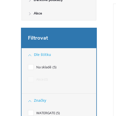
Akce
Dle štítku
Na skladě
5
Akce
0
Značky
WATERGATE
5