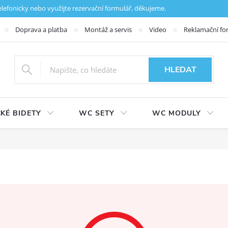
fonicky nebo využijte rezervační formulář, děkujeme.
Doprava a platba
Montáž a servis
Video
Reklamační fo
HLEDAT
KÉ BIDETY
WC SETY
WC MODULY