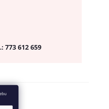
773 612 659
.:
webu