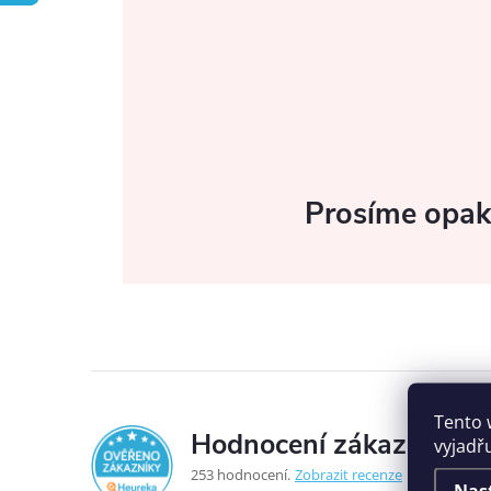
Prosíme opaku
Tento 
Hodnocení zákazníků
vyjadř
5,0
253 hodnocení
Zobrazit recenze
Nas