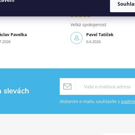
Souhla
Velká spokojenost
áclav Pavelka
Pavel Tatíček
7.2026
6.6.2026
a slevách
Vložením e-mailu souhlasíte s
podmín