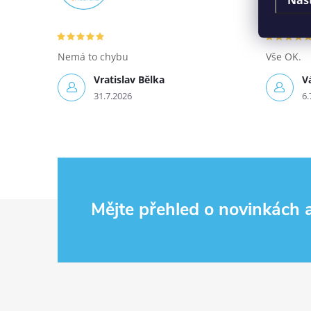
Nemá to chybu
Vše OK.
Vratislav Bělka
V
31.7.2026
6.
Zápatí
Mějte přehled o novinkách