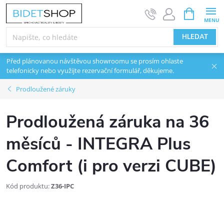
Přejít na obsah
NÁKUPNÍ 
HLEDAT
Před plánovanou návštěvou showroomu se prosím ohlaste
telefonicky nebo využijte rezervační formulář, děkujeme.
Prodloužené záruky
Prodloužená záruka na 36
měsíců - INTEGRA Plus
Comfort (i pro verzi CUBE)
Kód produktu:
Z36-IPC