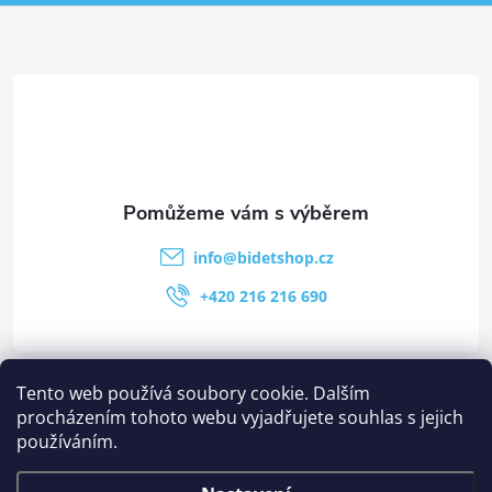
info
@
bidetshop.cz
+420 216 216 690
Kategorie
Tento web používá soubory cookie. Dalším
procházením tohoto webu vyjadřujete souhlas s jejich
používáním.
Stránky