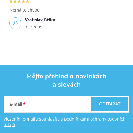
Nemá to chybu
Vratislav Bělka
31.7.2026
Mějte přehled o novinkách
a slevách
Zápatí
E-mail
ODEBÍRAT
Vložením e-mailu souhlasíte s
podmínkami ochrany osobních
údajů