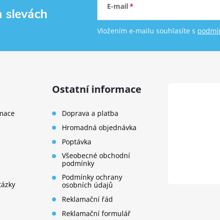
E-mail
a slevách
Vložením e-mailu souhlasíte s
podmín
Ostatní informace
rmace
Doprava a platba
Hromadná objednávka
Poptávka
Všeobecné obchodní
podmínky
Podmínky ochrany
tázky
osobních údajů
Reklamační řád
Reklamační formulář