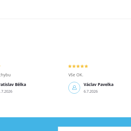
chybu
Vše OK.
ratislav Bělka
Václav Pavelka
.7.2026
6.7.2026