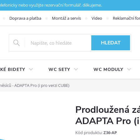
fonicky nebo využijte rezervační formulář, děkujeme.
Doprava a platba
Montáž a servis
Video
Reklamační fo
HLEDAT
KÉ BIDETY
WC SETY
WC MODULY
ěsíců - ADAPTA Pro (i pro verzi CUBE)
Prodloužená zá
ADAPTA Pro (i
Kód produktu:
Z36-AP