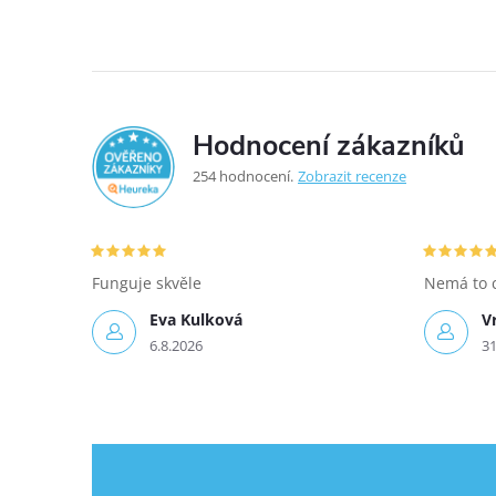
Hodnocení zákazníků
5,0
254 hodnocení
Zobrazit recenze
Funguje skvěle
Nemá to 
Eva Kulková
V
6.8.2026
31