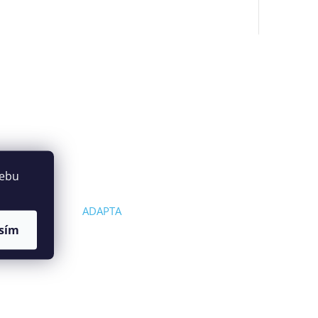
webu
ADAPTA
sím