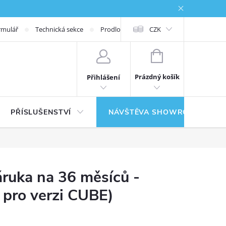
rmulář
Technická sekce
Prodloužená záruka
CZK
NÁKUPNÍ KOŠÍK
Prázdný košík
Přihlášení
PŘÍSLUŠENSTVÍ
NÁVŠTĚVA SHOWROOMU
ruka na 36 měsíců -
 pro verzi CUBE)