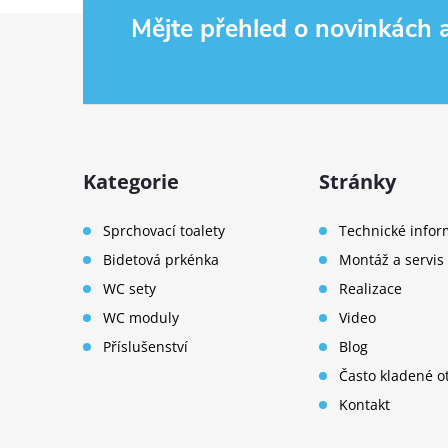
Zápatí
Mějte přehled o novinkách
Kategorie
Stránky
Sprchovací toalety
Technické info
Bidetová prkénka
Montáž a servis
WC sety
Realizace
WC moduly
Video
Příslušenství
Blog
Často kladené o
Kontakt