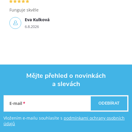
Funguje skvěle
Eva Kulková
6.8.2026
Mějte přehled o novinkách
a slevách
Zápatí
E-mail
ODEBÍRAT
Vložením e-mailu souhlasíte s
podmínkami ochrany osobních
údajů