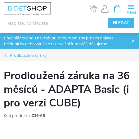
Přejít na obsah
NÁKUPNÍ 
HLEDAT
Před plánovanou návštěvou showroomu se prosím ohlaste
telefonicky nebo využijte rezervační formulář, děkujeme.
Prodloužené záruky
Prodloužená záruka na 36
měsíců - ADAPTA Basic (i
pro verzi CUBE)
Kód produktu:
Z36-AB