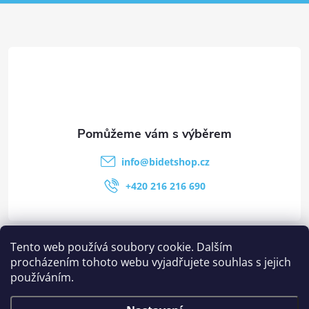
info
@
bidetshop.cz
+420 216 216 690
Kategorie
Tento web používá soubory cookie. Dalším
procházením tohoto webu vyjadřujete souhlas s jejich
používáním.
Stránky