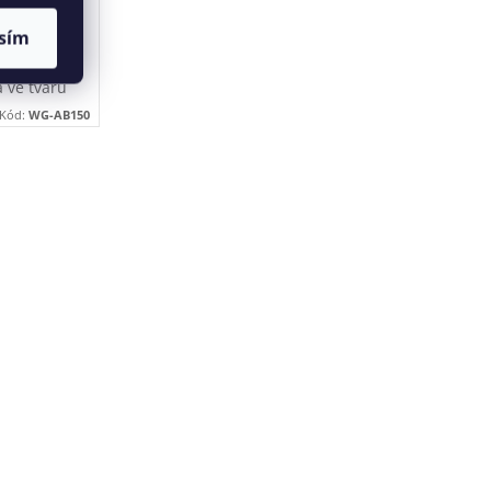
sím
prchovací
ím.
 ve tvaru
Kód:
WG-AB150
ické
nka a