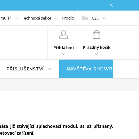
rmulář
Technická sekce
Prodloužená záruka
CZK
NÁKUPNÍ KOŠÍK
Prázdný košík
Přihlášení
PŘÍSLUŠENSTVÍ
NÁVŠTĚVA SHOWROOMU
te již stávající splachovací modul, ať už přiznaný,
tovací zařízení.