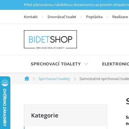
Přejít na obsah
Před plánovanou návštěvou showroomu se prosím ohlaste tele
Kontakt
Srovnávač toalet
Poptávka
Realizace
SPRCHOVACÍ TOALETY
ELEKTRONIC
Sprchovací toalety
Samostatné sprchovací toale
Domů
Postranní panel
Přeskočit kategorie
Kategorie
S
n