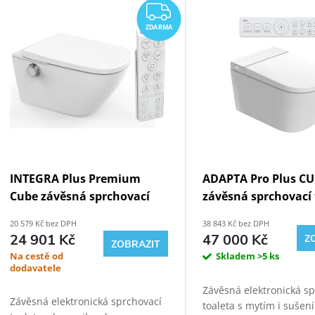
Výpis produktů
ZDARMA
ZDARMA
INTEGRA Plus Premium
ADAPTA Pro Plus C
Cube závěsná sprchovací
závěsná sprchovací 
toaleta
20 579 Kč bez DPH
38 843 Kč bez DPH
24 901 Kč
47 000 Kč
Z
ZOBRAZIT
Na cestě od
Skladem
>5 ks
dodavatele
Závěsná elektronická s
Závěsná elektronická sprchovací
toaleta s mytím i sušen