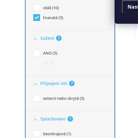
Nas
oblé
10
hranaté
5
Sušení
?
ANO
5
O
NE
0
Připojení sítí
?
externí nebo skryté
5
Splachování
?
bezokrajové
1