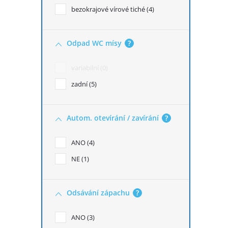
bezokrajové vírové tiché
4
Odpad WC mísy
?
variabilní
0
zadní
5
Autom. otevírání / zavírání
?
ANO
4
NE
1
Odsávání zápachu
?
ANO
3