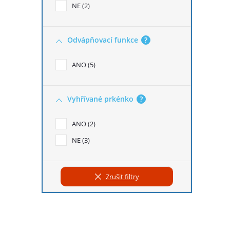
NE
2
Odvápňovací funkce
?
ANO
5
Vyhřívané prkénko
?
ANO
2
NE
3
Zrušit filtry