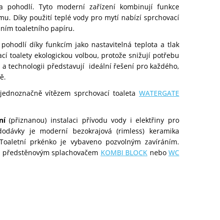
 a pohodlí. Tyto moderní zařízení kombinují funkce
ému.
Díky použití teplé vody pro mytí nabízí sprchovací
áním toaletního papíru.
ohodlí díky funkcím jako nastavitelná teplota a tlak
í toalety ekologickou volbou, protože snižují potřebu
 a technologii představují ideální řešení pro každého,
ně.
 jednoznačně vítězem sprchovací toaleta
WATERGATE
ní
(přiznanou) instalaci přívodu vody i elektřiny pro
dodávky je
moderní bezokrajová (rimless) keramika
oaletní prkénko je vybaveno pozvolným zavíráním.
m předstěnovým splachovačem
KOMBI BLOCK
nebo
WC