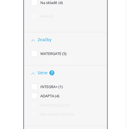
Na skladě
4
Akce
0
Značky
WATERGATE
5
Série
?
INTEGRA+
1
ADAPTA
4
ADAPTA stojící
0
WG-PM100 (200)
0