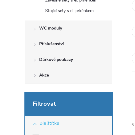
Závěsné sety s el. prkénkem
Stojící sety s el. prkénkem
WC moduly
Příslušenství
Dárkové poukazy
Akce
Dle štítku
5