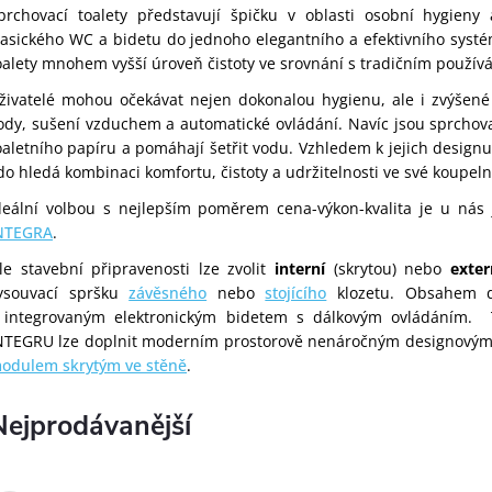
prchovací toalety představují špičku v oblasti osobní hygieny
lasického WC a bidetu do jednoho elegantního a efektivního syst
oalety mnohem vyšší úroveň čistoty ve srovnání s tradičním použív
živatelé mohou očekávat nejen dokonalou hygienu, ale i zvýšené p
ody, sušení vzduchem a automatické ovládání. Navíc jsou sprchovac
oaletního papíru a pomáhají šetřit vodu. Vzhledem k jejich designu
do hledá kombinaci komfortu, čistoty a udržitelnosti ve své koupel
deální volbou s nejlepším poměrem cena-výkon-kvalita je u nás
NTEGRA
.
le stavební připravenosti lze zvolit
interní
(skrytou) nebo
exter
ysouvací spršku
závěsného
nebo
stojícího
klozetu.
Obsahem 
s
integrovaným elektronickým bidetem s dálkovým ovládáním. T
NTEGRU lze doplnit moderním prostorově nenáročným designový
odulem skrytým ve stěně
.
Nejprodávanější