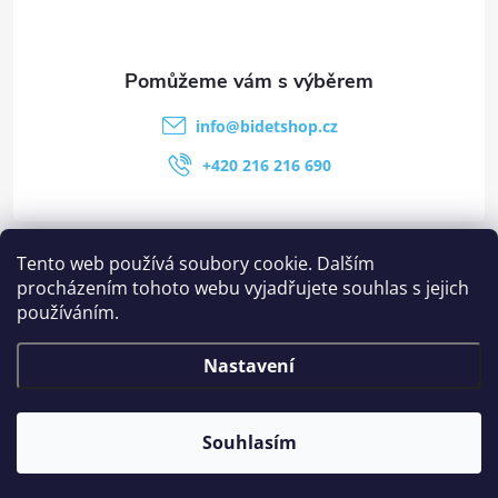
info
@
bidetshop.cz
+420 216 216 690
Kategorie
Tento web používá soubory cookie. Dalším
procházením tohoto webu vyjadřujete souhlas s jejich
používáním.
Stránky
Nastavení
Ostatní informace
Souhlasím
Copyright 2026
Bidetshop.cz
. Všechna práva vyhrazena.