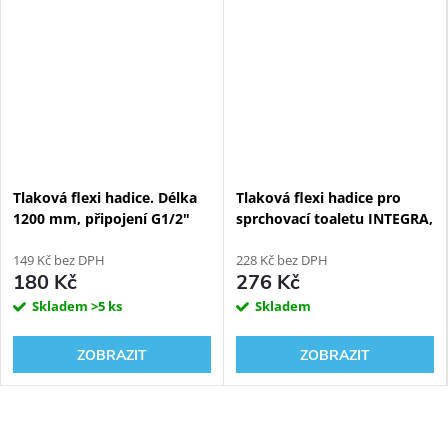
Tlaková flexi hadice. Délka
Tlaková flexi hadice pro
1200 mm, připojení G1/2"
sprchovací toaletu INTEGRA,
délka 800 mm, připojení
149 Kč bez DPH
G1/2" x G3/8"
228 Kč bez DPH
180 Kč
276 Kč
Skladem
>5 ks
Skladem
ZOBRAZIT
ZOBRAZIT