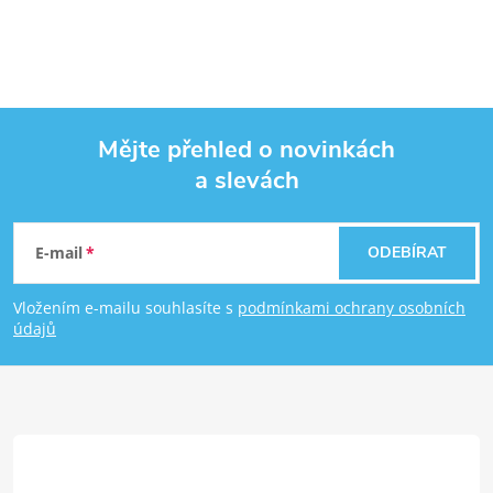
Mějte přehled o novinkách
a slevách
Zápatí
E-mail
ODEBÍRAT
Vložením e-mailu souhlasíte s
podmínkami ochrany osobních
údajů