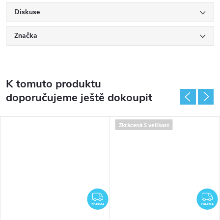
Diskuse
Značka
K tomuto produktu
doporučujeme ještě dokoupit
Zkrácená S velikost
DARMA
ZDARMA
Z
ZDARMA
ZDARMA