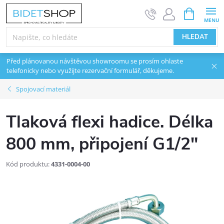
Přejít na obsah
NÁKUPNÍ 
HLEDAT
Před plánovanou návštěvou showroomu se prosím ohlaste
telefonicky nebo využijte rezervační formulář, děkujeme.
Spojovací materiál
Tlaková flexi hadice. Délka
800 mm, připojení G1/2"
Kód produktu:
4331-0004-00