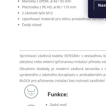
Manžeta z EPDM, ø 44 / 55 mm
Nas
Přechodka z PE-HD, ø 90 / 110 mm
2 závitové tyče M12
Upevňovací materiál pro stěnu prováděnou suchým
Český návod
Sprchovací závěsná toaleta INTEGRA+ s vestavěnou bid
(skrytou) nebo externí (přiznanou) instalaci přívodu vo
Obsahem dodávky je
moderní závěsná keramika s
vyrobeného z odolného duroplastu s antibakteriáln
BLOCK pro přiznanou instalaci bez nutnosti zazdíván
Funkce:
Zadní mytí