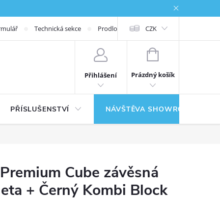
rmulář
Technická sekce
Prodloužená záruka
CZK
NÁKUPNÍ KOŠÍK
Prázdný košík
Přihlášení
PŘÍSLUŠENSTVÍ
NÁVŠTĚVA SHOWROOMU
 Premium Cube závěsná
leta + Černý Kombi Block