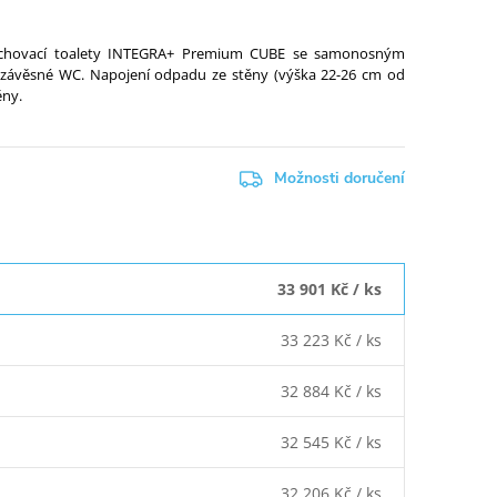
prchovací toalety INTEGRA+ Premium CUBE se samonosným
závěsné WC. Napojení odpadu ze stěny (výška 22-26 cm od
ěny.
Možnosti doručení
33 901 Kč
/ ks
33 223 Kč
/ ks
32 884 Kč
/ ks
32 545 Kč
/ ks
32 206 Kč
/ ks