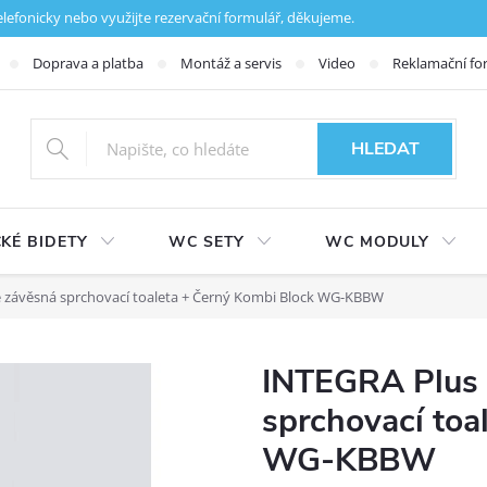
fonicky nebo využijte rezervační formulář, děkujeme.
Doprava a platba
Montáž a servis
Video
Reklamační fo
HLEDAT
KÉ BIDETY
WC SETY
WC MODULY
závěsná sprchovací toaleta + Černý Kombi Block WG-KBBW
INTEGRA Plus
sprchovací toa
WG-KBBW