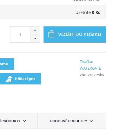
Ušetříte
0 Kč
VLOŽIT DO KOŠÍKU
Značka:
oomu
WATERGATE
Záruka
:
2 roky
Hlídací pes
CÍ PRODUKTY
PODOBNÉ PRODUKTY