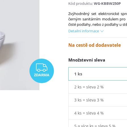
Kód produktu:
WG-KBBW250P
Zvýhodněný set elektronické s
černým sanitárním modulem pro 
čisté podlahy, nebo z podlahy u st
Detailní informace
Na cestě od dodavatele
Množstevní sleva
ZDARMA
1 ks
ZDARMA
2 ks = sleva 2 %
3 ks = sleva 3 %
4 ks = sleva 4 %
5 a více ks = sleva 5 %