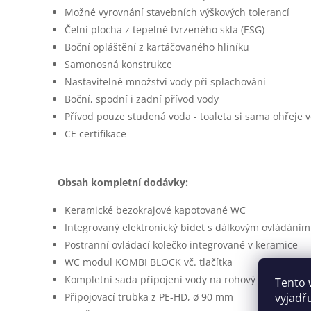
Možné vyrovnání stavebních výškových tolerancí
Čelní plocha z tepelně tvrzeného skla (ESG)
Boční opláštění z kartáčovaného hliníku
Samonosná konstrukce
Nastavitelné množství vody při splachování
Boční, spodní i zadní přívod vody
Přívod pouze studená voda - toaleta si sama ohřeje 
CE certifikace
Obsah kompletní dodávky:
Keramické bezokrajové kapotované WC
Integrovaný elektronický bidet s dálkovým ovládáním
Postranní ovládací kolečko integrované v keramice
WC modul KOMBI BLOCK vč. tlačítka
Kompletní sada připojení vody na rohový ventil R 1/2
Tento 
vyjadř
Připojovací trubka z PE-HD, ø 90 mm