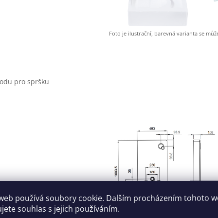
Foto je ilustrační, barevná varianta se může 
vodu pro spršku
"
web používá soubory cookie. Dalším procházením tohoto 
ujete souhlas s jejich používáním.