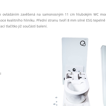
ovým ovládáním zavěšená na samonosným 11 cm hlubokým WC mod
e kvalitního hliníku. Přední stranu tvoří 8 mm silné ESG tepelně
 tlačítko již součástí balení.
i