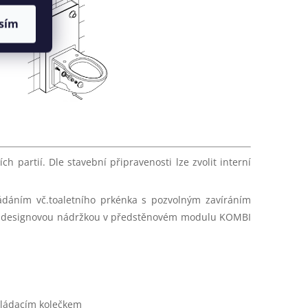
sím
partií. Dle stavební připravenosti lze zvolit interní
ádáním vč.
toaletního prkénka s pozvolným zavíráním
ou designovou nádržkou v předstěnovém modulu KOMBI
vládacím kolečkem