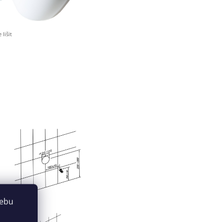
lišit
webu