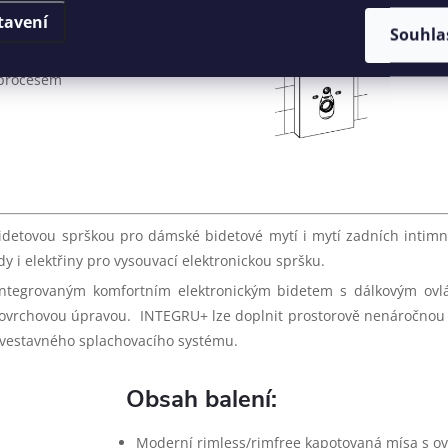
tavení
Souhla
 procesem
etovou sprškou pro dámské bidetové mytí i mytí zadních intimních 
dy i elektřiny pro vysouvací elektronickou spršku.
integrovaným komfortním elektronickým bidetem s dálkovým ovl
í povrchovou úpravou. INTEGRU+ lze doplnit prostorově nenáročn
í vestavného splachovacího systému.
Obsah balení:
Moderní rimless/rimfree kapotovaná mísa s o