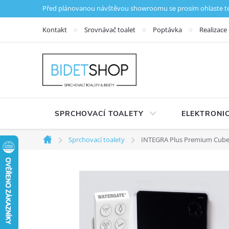
Přejít na obsah
Před plánovanou návštěvou showroomu se prosím ohlaste tele
Kontakt
Srovnávač toalet
Poptávka
Realizace
SPRCHOVACÍ TOALETY
ELEKTRONIC
Sprchovací toalety
INTEGRA Plus Premium Cube 
Domů