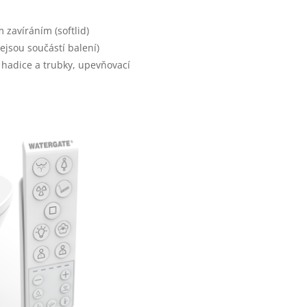
 zavíráním (softlid)
jsou součástí balení)
í hadice a trubky, upevňovací