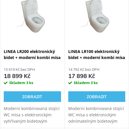
Abecedně
LINEA LR200 elektronický
LINEA LR100 elektronický
bidet + moderní kombi mísa
bidet + moderní kombi mísa
15 619 Kč bez DPH
14 792 Kč bez DPH
18 899 Kč
17 898 Kč
Skladem
3 ks
Skladem
3 ks
ZOBRAZIT
ZOBRAZIT
Moderní kombinovaná stojící
Moderní kombinovaná stojící
WC mísa s elektronickým
WC mísa s elektronickým
vyhřívaným bidetovým
odnímatelným bidetovým
prkénkem LINEA LR200 pro
prkénkem LINEA LR100 pro