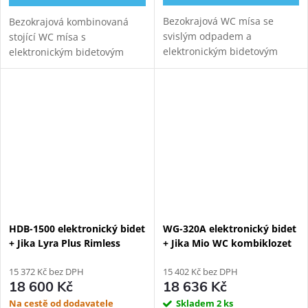
Bezokrajová WC mísa se
Bezokrajová kombinovaná
svislým odpadem a
stojící WC mísa s
elektronickým bidetovým
elektronickým bidetovým
prkénkem Hyundai Wacortec
prkénkem WATERGATE WG-
pro komfortní zadní mytí,
320A pro komfortní zadní
dámské mytí a sušení.
mytí, dámské mytí a sušení.
Variabilní odpad.
HDB-1500 elektronický bidet
WG-320A elektronický bidet
+ Jika Lyra Plus Rimless
+ Jika Mio WC kombiklozet
kombi WC, spodní odpad
15 372 Kč bez DPH
15 402 Kč bez DPH
18 600 Kč
18 636 Kč
Na cestě od dodavatele
Skladem
2 ks