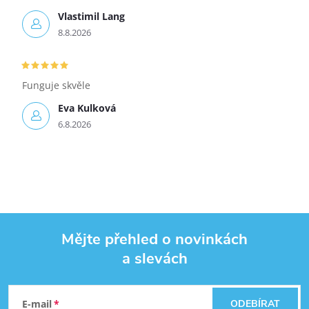
Vlastimil Lang
8.8.2026
Funguje skvěle
Eva Kulková
6.8.2026
Mějte přehled o novinkách
a slevách
Zápatí
E-mail
ODEBÍRAT