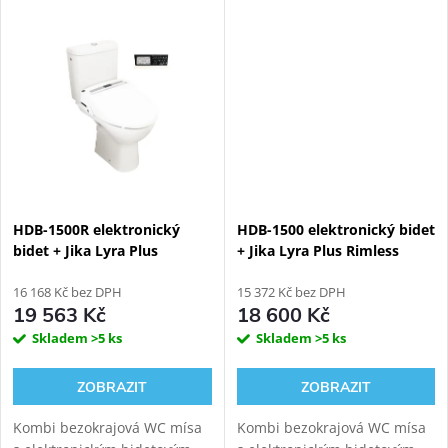
komfortní zadní mytí,
komfortní zadní mytí,
dámské mytí a sušení.
dámské mytí a sušení.
Variabilní odpad, vírové
Variabilní odpad, vírové
splachování
splachování
HDB-1500R elektronický
HDB-1500 elektronický bidet
bidet + Jika Lyra Plus
+ Jika Lyra Plus Rimless
Rimless kombi WC, zadní
kombi WC, zadní odpad
odpad
16 168 Kč bez DPH
15 372 Kč bez DPH
19 563 Kč
18 600 Kč
Skladem
>5 ks
Skladem
>5 ks
ZOBRAZIT
ZOBRAZIT
Kombi bezokrajová WC mísa
Kombi bezokrajová WC mísa