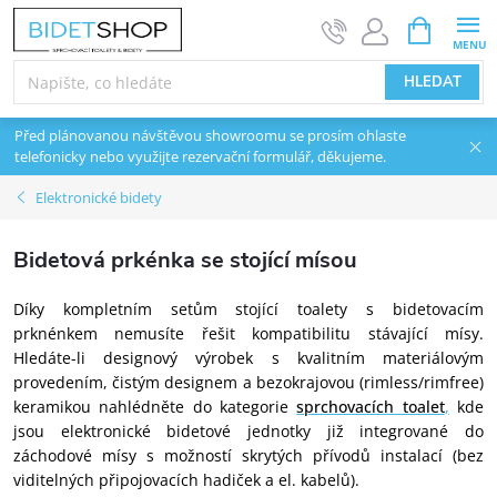
Přejít na obsah
NÁKUPNÍ 
HLEDAT
Před plánovanou návštěvou showroomu se prosím ohlaste
telefonicky nebo využijte rezervační formulář, děkujeme.
Elektronické bidety
Bidetová prkénka se stojící mísou
Díky kompletním setům stojící toalety s bidetovacím
prknénkem nemusíte řešit kompatibilitu stávající mísy.
Hledáte-li designový výrobek s kvalitním materiálovým
provedením, čistým designem a bezokrajovou (rimless/rimfree)
keramikou nahlédněte do kategorie
sprchovacích toalet
,
kde
jsou elektronické bidetové jednotky již integrované do
záchodové mísy s možností skrytých přívodů instalací (bez
viditelných připojovacích hadiček a el. kabelů).