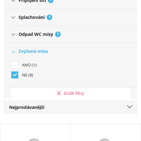
Připojení sítí
?
Splachování
?
Odpad WC mísy
?
Zvýšená mísa
ANO
1
NE
8
Zrušit filtry
Řazení produktů
Nejprodávanější
Nejlevnější
Výpis produktů
Nejdražší