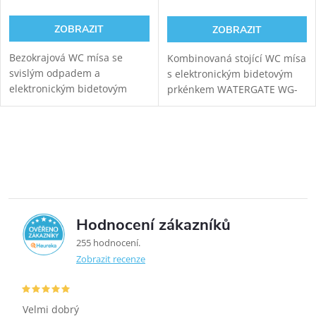
ZOBRAZIT
ZOBRAZIT
Bezokrajová WC mísa se
Kombinovaná stojící WC mísa
svislým odpadem a
s elektronickým bidetovým
elektronickým bidetovým
prkénkem WATERGATE WG-
prkénkem Hyundai Wacortec
320A pro komfortní zadní
pro komfortní zadní mytí,
mytí, dámské mytí a sušení.
dámské mytí a sušení.
Variabilní odpad.
Ovládací prvky výpisu
Hodnocení zákazníků
5,0
255 hodnocení
Zobrazit recenze
Velmi dobrý