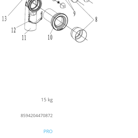
15 kg
8594204470872
PRO