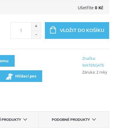
Ušetříte
0 Kč
VLOŽIT DO KOŠÍKU
Značka:
oomu
WATERGATE
Záruka
:
2 roky
Hlídací pes
CÍ PRODUKTY
PODOBNÉ PRODUKTY