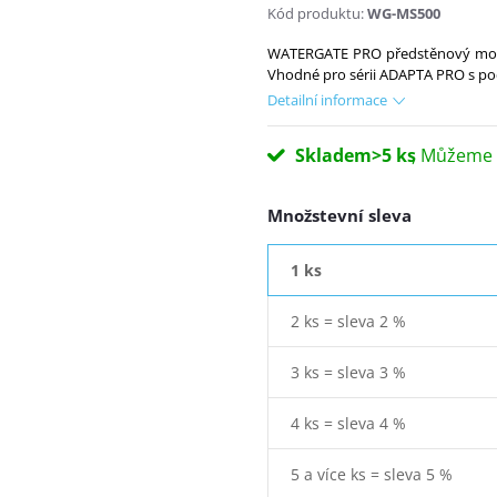
Kód produktu:
WG-MS500
WATERGATE PRO předstěnový modul
Vhodné pro sérii ADAPTA PRO s p
Detailní informace
Skladem
>5 ks
Množstevní sleva
1 ks
2 ks = sleva 2 %
3 ks = sleva 3 %
4 ks = sleva 4 %
5 a více ks = sleva 5 %