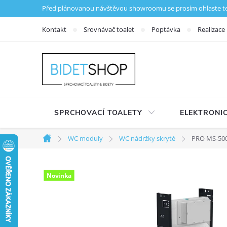
Přejít na obsah
Před plánovanou návštěvou showroomu se prosím ohlaste tele
Kontakt
Srovnávač toalet
Poptávka
Realizace
SPRCHOVACÍ TOALETY
ELEKTRONIC
WC moduly
WC nádržky skryté
PRO MS-500
Domů
Novinka