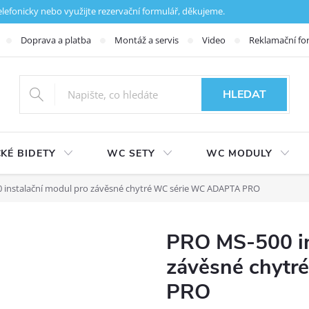
fonicky nebo využijte rezervační formulář, děkujeme.
Doprava a platba
Montáž a servis
Video
Reklamační fo
HLEDAT
KÉ BIDETY
WC SETY
WC MODULY
 instalační modul pro závěsné chytré WC série WC ADAPTA PRO
PRO MS-500 in
závěsné chyt
PRO