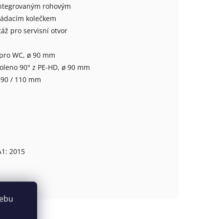
 integrovaným rohovým
ládacím kolečkem
ž pro servisní otvor
 pro WC, ø 90 mm
koleno 90° z PE-HD, ø 90 mm
 90 / 110 mm
1: 2015
webu