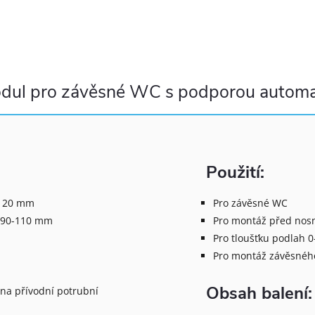
odul pro závěsné WC s podporou automa
Použití:
-120 mm
Pro závěsné WC
í 90-110 mm
Pro montáž před nos
Pro tloušťku podlah 
Pro montáž závěsnéh
Obsah balení:
 na přívodní potrubní