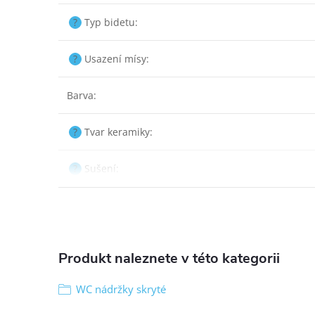
?
Typ bidetu
:
?
Usazení mísy
:
Barva
:
?
Tvar keramiky
:
?
Sušení
:
Produkt naleznete v této kategorii
WC nádržky skryté