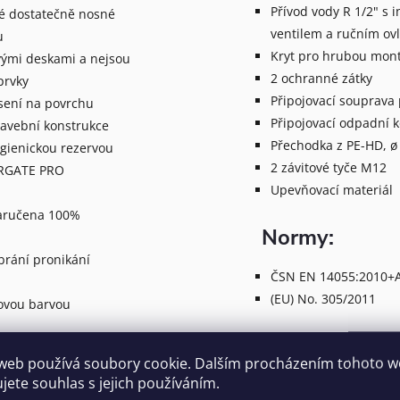
Přívod vody R 1/2" s
né dostatečně nosné
ventilem a ručním ov
u
Kryt pro hrubou montá
vými deskami a nejsou
2 ochranné zátky
prvky
Připojovací souprava
sení na povrchu
Připojovací odpadní 
tavební konstrukce
Přechodka z PE-HD, ø
ygienickou rezervou
2 závitové tyče M12
TERGATE PRO
Upevňovací materiál
zaručena 100%
Normy:
brání pronikání
ČSN EN 14055:2010+A
(EU) No. 305/2011
kovou barvou
web používá soubory cookie. Dalším procházením tohoto 
ujete souhlas s jejich používáním.