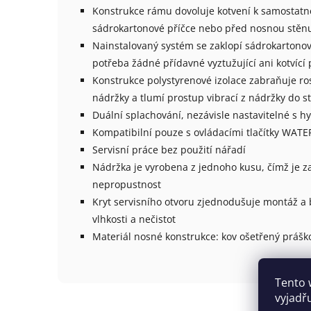
Konstrukce rámu dovoluje kotvení k samostat
sádrokartonové příčce nebo před nosnou stěn
Nainstalovaný systém se zaklopí sádrokartono
potřeba žádné přídavné vyztužující ani kotvící 
Konstrukce polystyrenové izolace zabraňuje ro
nádržky a tlumí prostup vibrací z nádržky do s
Duální splachování, nezávisle nastavitelné s h
Kompatibilní pouze s ovládacími tlačítky WA
Servisní práce bez použití nářadí
Nádržka je vyrobena z jednoho kusu, čímž je 
nepropustnost
Kryt servisního otvoru zjednodušuje montáž a 
vlhkosti a nečistot
Materiál nosné konstrukce: kov ošetřený práš
Tento 
vyjadř