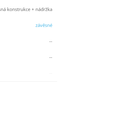
ná konstrukce + nádržka
závěsné
--
--
--