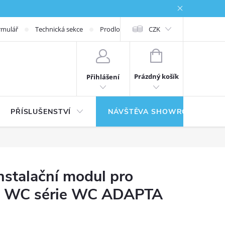
rmulář
Technická sekce
Prodloužená záruka
CZK
NÁKUPNÍ KOŠÍK
Prázdný košík
Přihlášení
PŘÍSLUŠENSTVÍ
NÁVŠTĚVA SHOWROOMU
stalační modul pro
ré WC série WC ADAPTA