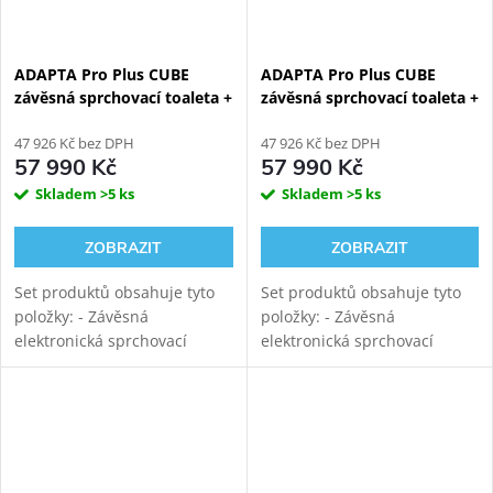
ADAPTA Pro Plus CUBE
ADAPTA Pro Plus CUBE
závěsná sprchovací toaleta +
závěsná sprchovací toaleta +
KOMBI BLOCK WHITE WALL
KOMBI BLOCK BLACK WALL
viditelný WC modul
47 926 Kč bez DPH
viditelný WC modul
47 926 Kč bez DPH
57 990 Kč
57 990 Kč
Skladem
>5 ks
Skladem
>5 ks
ZOBRAZIT
ZOBRAZIT
Set produktů obsahuje tyto
Set produktů obsahuje tyto
položky: - Závěsná
položky: - Závěsná
elektronická sprchovací
elektronická sprchovací
toaleta WATERGATE ADAPTA
toaleta WATERGATE ADAPTA
Pro s mytím i sušením.
Pro s mytím i sušením.
Rimfree vortex keramika s
Rimfree vortex keramika s
tichým vírovým
tichým vírovým
splachováním....
splachováním....