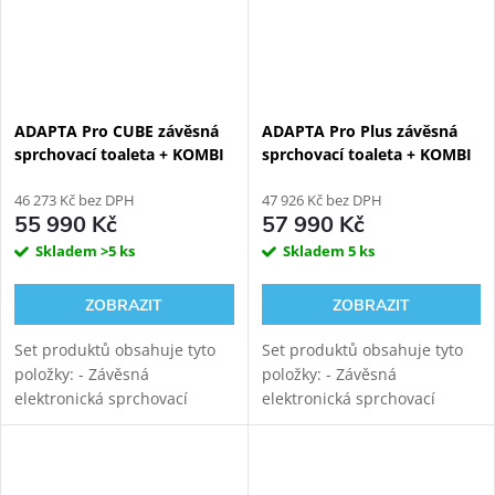
ADAPTA Pro CUBE závěsná
ADAPTA Pro Plus závěsná
sprchovací toaleta + KOMBI
sprchovací toaleta + KOMBI
BLOCK WHITE WALL
BLOCK WHITE WALL
viditelný WC modul
46 273 Kč bez DPH
viditelný WC modul
47 926 Kč bez DPH
55 990 Kč
57 990 Kč
Skladem
>5 ks
Skladem
5 ks
ZOBRAZIT
ZOBRAZIT
Set produktů obsahuje tyto
Set produktů obsahuje tyto
položky: - Závěsná
položky: - Závěsná
elektronická sprchovací
elektronická sprchovací
toaleta WATERGATE ADAPTA
toaleta WATERGATE ADAPTA
Pro s mytím i sušením.
Pro s mytím i sušením.
Rimfree vortex keramika s
Rimfree vortex keramika s