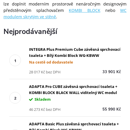
lze doplnit moderním prostorově nenáročným designovým
předstěnovým splachovačem
KOMBI BLOCK
nebo
WC
modulem skrytým ve stěně
.
Nejprodávanější
INTEGRA Plus Premium Cube závěsná sprchovací
toaleta + Bílý Kombi Block WG-KBWW
Na cestě od dodavatele
28 017 Kč bez DPH
33 901 Kč
ADAPTA Pro CUBE závěsná sprchovací toaleta +
KOMBI BLOCK BLACK WALL viditelný WC modul
Skladem
46 273 Kč bez DPH
55 990 Kč
ADAPTA Basic Plus závěsná sprchovací toaleta +
Bílý Kombi Block WG-KBWW