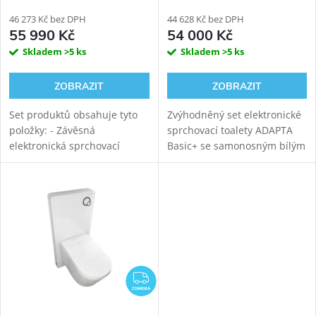
BLOCK BLACK WALL
Kombi Block WG-KBWW
viditelný WC modul
46 273 Kč bez DPH
44 628 Kč bez DPH
55 990 Kč
54 000 Kč
Skladem
>5 ks
Skladem
>5 ks
ZOBRAZIT
ZOBRAZIT
Set produktů obsahuje tyto
Zvýhodněný set elektronické
položky: - Závěsná
sprchovací toalety ADAPTA
elektronická sprchovací
Basic+ se samonosným bílým
toaleta WATERGATE ADAPTA
sanitárním modulem pro
Pro s mytím i sušením.
závěsné WC. Napojení
Rimfree vortex keramika s
odpadu ze stěny (výška 22-26
tichým vírovým
cm od čisté podlahy,...
splachováním....
ZDARMA
ZDARMA