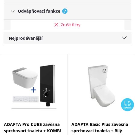
Odvápňovací funkce
?
Zrušit filtry
Řazení produktů
Nejprodávanější
Nejlevnější
Výpis produktů
Nejdražší
Abecedně
Z
ZDARMA
ADAPTA Pro CUBE závěsná
ADAPTA Basic Plus závěsná
sprchovací toaleta + KOMBI
sprchovací toaleta + Bílý