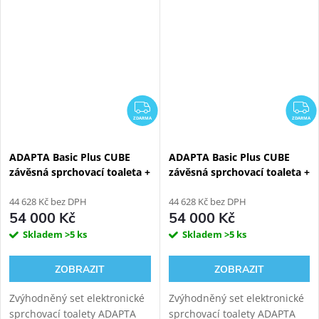
Pro s mytím i sušením.
Pro s mytím i sušením.
Rimfree vortex keramika s
Rimfree vortex keramika s
tichým vírovým
tichým vírovým
splachováním....
splachováním....
ZDARMA
Z
ZDARMA
ZDARMA
ADAPTA Basic Plus CUBE
ADAPTA Basic Plus CUBE
závěsná sprchovací toaleta +
závěsná sprchovací toaleta +
Bílý Kombi Block WG-KBWW
Černý Kombi Block WG-
44 628 Kč bez DPH
KBBW
44 628 Kč bez DPH
54 000 Kč
54 000 Kč
Skladem
>5 ks
Skladem
>5 ks
ZOBRAZIT
ZOBRAZIT
Zvýhodněný set elektronické
Zvýhodněný set elektronické
sprchovací toalety ADAPTA
sprchovací toalety ADAPTA