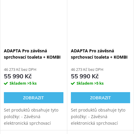
tichým vírovým
tichým vírovým
splachováním....
splachováním....
ADAPTA Pro závěsná
ADAPTA Pro závěsná
sprchovací toaleta + KOMBI
sprchovací toaleta + KOMBI
BLOCK BLACK WALL
BLOCK WHITE WALL
viditelný WC modul
46 273 Kč bez DPH
viditelný WC modul
46 273 Kč bez DPH
55 990 Kč
55 990 Kč
Skladem
>5 ks
Skladem
>5 ks
ZOBRAZIT
ZOBRAZIT
Set produktů obsahuje tyto
Set produktů obsahuje tyto
položky: - Závěsná
položky: - Závěsná
elektronická sprchovací
elektronická sprchovací
toaleta WATERGATE ADAPTA
toaleta WATERGATE ADAPTA