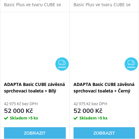
Basic Plus ve tvaru CUBE se
Basic Plus ve tvaru CUBE se
samonosným bílým
samonosným černým
sanitárním modulem pro
sanitárním modulem pro
závěsné WC. Oproti verzi
závěsné WC. Oproti verzi
Basic tato toaleta nabídne...
Basic tato toaleta nabídne...
ZDARMA
Z
ZDARMA
ZDARMA
ADAPTA Basic CUBE závěsná
ADAPTA Basic CUBE závěsná
sprchovací toaleta + Bílý
sprchovací toaleta + Černý
Kombi Block WG-KBWW
Kombi Block WG-KBBW
42 975 Kč bez DPH
42 975 Kč bez DPH
52 000 Kč
52 000 Kč
Skladem
>5 ks
Skladem
>5 ks
ZOBRAZIT
ZOBRAZIT