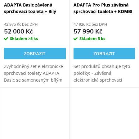
ADAPTA Basic závěsná
ADAPTA Pro Plus závěsná
sprchovací toaleta + Bílý
sprchovací toaleta + KOMBI
Kombi Block WG-KBWW
BLOCK BLACK WALL
42 975 Kč bez DPH
viditelný WC modul
47 926 Kč bez DPH
52 000 Kč
57 990 Kč
Skladem
>5 ks
Skladem
5 ks
ZOBRAZIT
ZOBRAZIT
Zvýhodněný set elektronické
Set produktů obsahuje tyto
sprchovací toalety ADAPTA
položky: - Závěsná
Basic se samonosným bílým
elektronická sprchovací
sanitárním modulem pro
toaleta WATERGATE ADAPTA
závěsné WC. Napojení
Pro s mytím i sušením.
odpadu ze stěny (výška 22-26
Rimfree vortex keramika s
cm od čisté podlahy,...
tichým vírovým
splachováním....