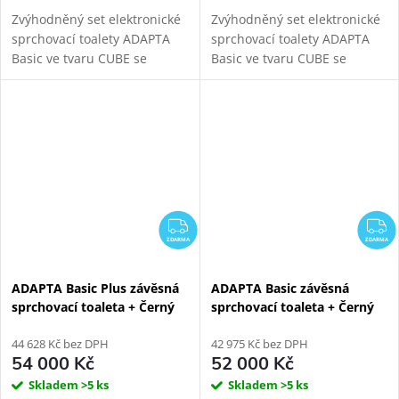
Zvýhodněný set elektronické
Zvýhodněný set elektronické
sprchovací toalety ADAPTA
sprchovací toalety ADAPTA
Basic ve tvaru CUBE se
Basic ve tvaru CUBE se
samonosným bílým
samonosným černým
sanitárním modulem pro
sanitárním modulem pro
závěsné WC. Napojení
závěsné WC. Napojení
odpadu ze stěny (výška 22-26
odpadu ze stěny (výška 22-26
cm od...
cm od...
ZDARMA
Z
ZDARMA
ZDARMA
ADAPTA Basic Plus závěsná
ADAPTA Basic závěsná
sprchovací toaleta + Černý
sprchovací toaleta + Černý
Kombi Block WG-KBBW
Kombi Block WG-KBBW
44 628 Kč bez DPH
42 975 Kč bez DPH
54 000 Kč
52 000 Kč
Skladem
>5 ks
Skladem
>5 ks