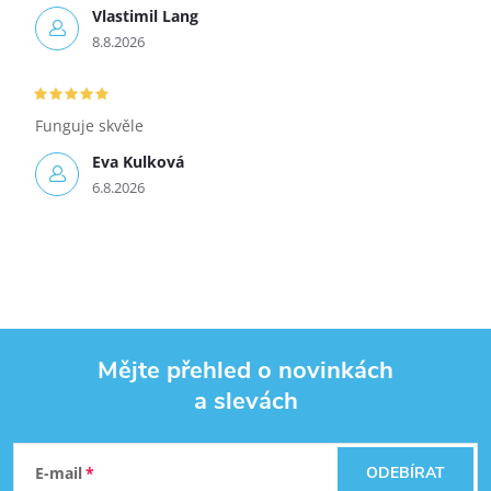
Vlastimil Lang
8.8.2026
Funguje skvěle
Eva Kulková
6.8.2026
Mějte přehled o novinkách
a slevách
Zápatí
E-mail
ODEBÍRAT