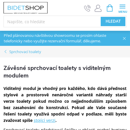
Přejít na obsah
NÁKUPNÍ 
HLEDAT
Před plánovanou návštěvou showroomu se prosím ohlaste
telefonicky nebo využijte rezervační formulář, děkujeme.
Sprchovací toalety
Závěsné sprchovací toalety s viditelným
modulem
Viditelný modul je vhodný pro každého, kdo dává přednost
stylové a prostorově nenáročné variantě náhrady starší
verze toalety pokud možno co nejjednodušším způsobem
bez zasahování do konstrukcí. Pokud ale Vaše současné
řešení toalety využívá spodní odpad v podlaze, měli byste
zvažovat spíše
stojící verzi
.
Sprchovací toalety představují špičku v oblasti osobní hygieny