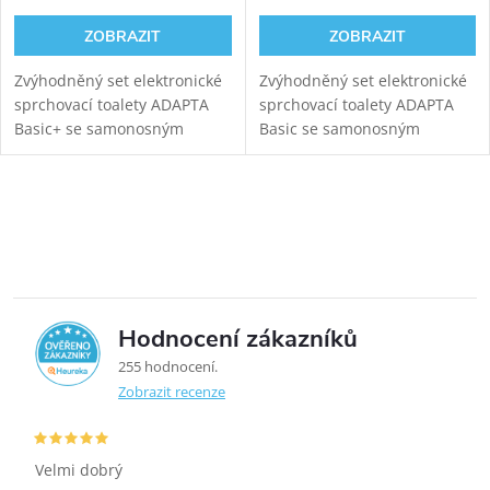
ZOBRAZIT
ZOBRAZIT
Zvýhodněný set elektronické
Zvýhodněný set elektronické
sprchovací toalety ADAPTA
sprchovací toalety ADAPTA
Basic+ se samonosným
Basic se samonosným
černým sanitárním modulem
černým sanitárním modulem
pro závěsné WC. Napojení
pro závěsné WC. Napojení
odpadu ze stěny (výška 22-26
odpadu ze stěny (výška 22-26
Ovládací prvky výpisu
cm od čisté podlahy,...
cm od čisté podlahy,...
Hodnocení zákazníků
5,0
255 hodnocení
Zobrazit recenze
Velmi dobrý