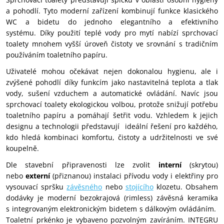
a pohodlí. Tyto moderní zařízení kombinují funkce klasického
WC a bidetu do jednoho elegantního a efektivního
systému.
Díky použití teplé vody pro mytí nabízí sprchovací
toalety mnohem vyšší úroveň čistoty ve srovnání s tradičním
používáním toaletního papíru.
Uživatelé mohou očekávat nejen dokonalou hygienu, ale i
zvýšené pohodlí díky funkcím jako nastavitelná teplota a tlak
vody, sušení vzduchem a automatické ovládání. Navíc jsou
sprchovací toalety ekologickou volbou, protože snižují potřebu
toaletního papíru a pomáhají šetřit vodu. Vzhledem k jejich
designu a technologii představují ideální řešení pro každého,
kdo hledá kombinaci komfortu, čistoty a udržitelnosti ve své
koupelně.
Dle stavební připravenosti lze zvolit
interní
(skrytou)
nebo
externí
(přiznanou) instalaci přívodu vody i elektřiny pro
vysouvací spršku
závěsného
nebo
stojícího
klozetu.
Obsahem
dodávky je
moderní bezokrajová (rimless) závěsná keramika
s
integrovaným elektronickým bidetem s dálkovým ovládáním.
Toaletní prkénko je vybaveno pozvolným zavíráním. INTEGRU