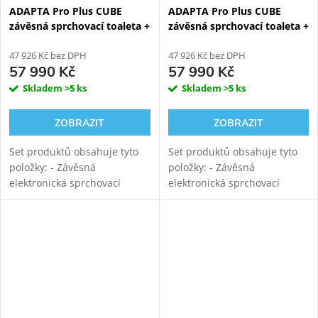
ADAPTA Pro Plus CUBE
ADAPTA Pro Plus CUBE
závěsná sprchovací toaleta +
závěsná sprchovací toaleta +
KOMBI BLOCK WHITE WALL
KOMBI BLOCK BLACK WALL
viditelný WC modul
47 926 Kč bez DPH
viditelný WC modul
47 926 Kč bez DPH
57 990 Kč
57 990 Kč
Skladem
>5 ks
Skladem
>5 ks
ZOBRAZIT
ZOBRAZIT
Set produktů obsahuje tyto
Set produktů obsahuje tyto
položky: - Závěsná
položky: - Závěsná
elektronická sprchovací
elektronická sprchovací
toaleta WATERGATE ADAPTA
toaleta WATERGATE ADAPTA
Pro s mytím i sušením.
Pro s mytím i sušením.
Rimfree vortex keramika s
Rimfree vortex keramika s
tichým vírovým
tichým vírovým
splachováním....
splachováním....