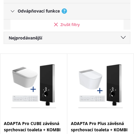
Odvápňovací funkce
?
Zrušit filtry
Řazení produktů
Nejprodávanější
Nejlevnější
Výpis produktů
Nejdražší
Abecedně
ADAPTA Pro CUBE závěsná
ADAPTA Pro Plus závěsná
sprchovací toaleta + KOMBI
sprchovací toaleta + KOMBI