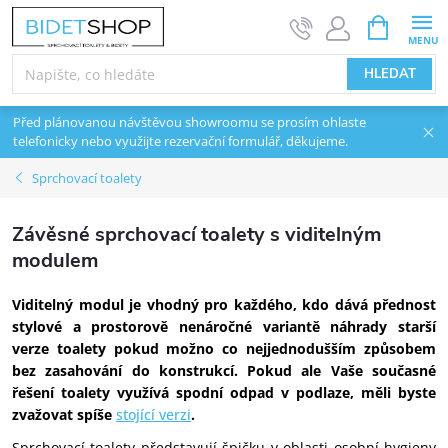
Přejít na obsah
NÁKUPNÍ 
HLEDAT
Před plánovanou návštěvou showroomu se prosím ohlaste
telefonicky nebo využijte rezervační formulář, děkujeme.
Sprchovací toalety
Závěsné sprchovací toalety s viditelným
modulem
Viditelný modul je vhodný pro každého, kdo dává přednost
stylové a prostorově nenáročné variantě náhrady starší
verze toalety pokud možno co nejjednodušším způsobem
bez zasahování do konstrukcí. Pokud ale Vaše současné
řešení toalety využívá spodní odpad v podlaze, měli byste
zvažovat spíše
stojící verzi
.
Sprchovací toalety představují špičku v oblasti osobní hygieny