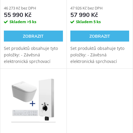
BLOCK BLACK WALL
BLOCK BLACK WALL
viditelný WC modul
46 273 Kč bez DPH
viditelný WC modul
47 926 Kč bez DPH
55 990 Kč
57 990 Kč
Skladem
>5 ks
Skladem
5 ks
ZOBRAZIT
ZOBRAZIT
Set produktů obsahuje tyto
Set produktů obsahuje tyto
položky: - Závěsná
položky: - Závěsná
elektronická sprchovací
elektronická sprchovací
toaleta WATERGATE ADAPTA
toaleta WATERGATE ADAPTA
Pro s mytím i sušením.
Pro s mytím i sušením.
Rimfree vortex keramika s
Rimfree vortex keramika s
tichým vírovým
tichým vírovým
splachováním....
splachováním....