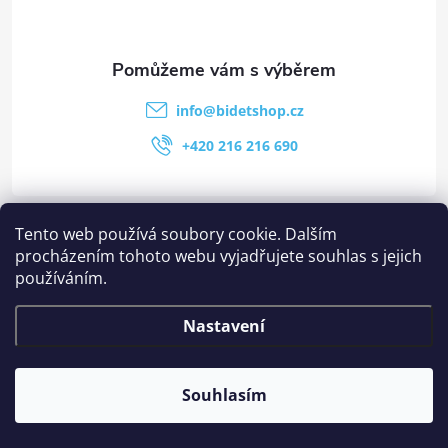
info
@
bidetshop.cz
+420 216 216 690
Kategorie
Tento web používá soubory cookie. Dalším
procházením tohoto webu vyjadřujete souhlas s jejich
používáním.
Stránky
Nastavení
Ostatní informace
Souhlasím
Copyright 2026
Bidetshop.cz
. Všechna práva vyhrazena.