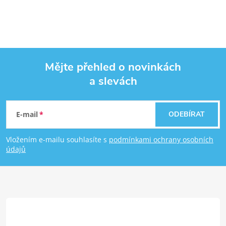
Mějte přehled o novinkách
a slevách
Zápatí
E-mail
ODEBÍRAT
Vložením e-mailu souhlasíte s
podmínkami ochrany osobních
údajů