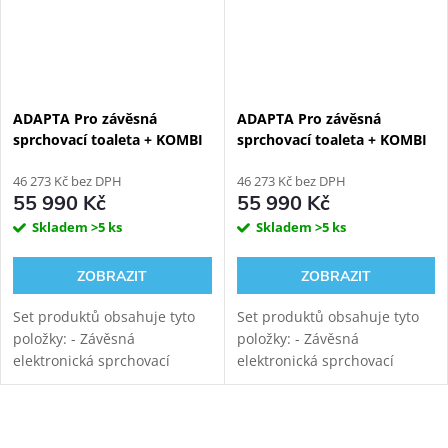
ADAPTA Pro závěsná
ADAPTA Pro závěsná
sprchovací toaleta + KOMBI
sprchovací toaleta + KOMBI
BLOCK BLACK WALL
BLOCK WHITE WALL
viditelný WC modul
46 273 Kč bez DPH
viditelný WC modul
46 273 Kč bez DPH
55 990 Kč
55 990 Kč
Skladem
>5 ks
Skladem
>5 ks
ZOBRAZIT
ZOBRAZIT
Set produktů obsahuje tyto
Set produktů obsahuje tyto
položky: - Závěsná
položky: - Závěsná
elektronická sprchovací
elektronická sprchovací
toaleta WATERGATE ADAPTA
toaleta WATERGATE ADAPTA
Pro s mytím i sušením.
Pro s mytím i sušením.
Rimfree vortex keramika s
Rimfree vortex keramika s
Ovládací prvky výpisu