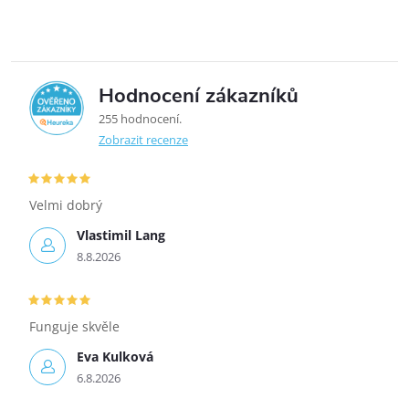
tichým vírovým
tichým vírovým
splachováním....
splachováním....
Hodnocení zákazníků
5,0
255 hodnocení
Zobrazit recenze
Velmi dobrý
Vlastimil Lang
8.8.2026
Funguje skvěle
Eva Kulková
6.8.2026