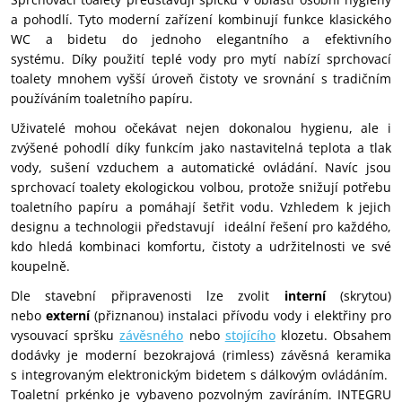
a pohodlí. Tyto moderní zařízení kombinují funkce klasického
WC a bidetu do jednoho elegantního a efektivního
systému.
Díky použití teplé vody pro mytí nabízí sprchovací
toalety mnohem vyšší úroveň čistoty ve srovnání s tradičním
používáním toaletního papíru.
Uživatelé mohou očekávat nejen dokonalou hygienu, ale i
zvýšené pohodlí díky funkcím jako nastavitelná teplota a tlak
vody, sušení vzduchem a automatické ovládání. Navíc jsou
sprchovací toalety ekologickou volbou, protože snižují potřebu
toaletního papíru a pomáhají šetřit vodu. Vzhledem k jejich
designu a technologii představují ideální řešení pro každého,
kdo hledá kombinaci komfortu, čistoty a udržitelnosti ve své
koupelně.
Dle stavební připravenosti lze zvolit
interní
(skrytou)
nebo
externí
(přiznanou) instalaci přívodu vody i elektřiny pro
vysouvací spršku
závěsného
nebo
stojícího
klozetu.
Obsahem
dodávky je
moderní bezokrajová (rimless) závěsná keramika
s
integrovaným elektronickým bidetem s dálkovým ovládáním.
Toaletní prkénko je vybaveno pozvolným zavíráním. INTEGRU