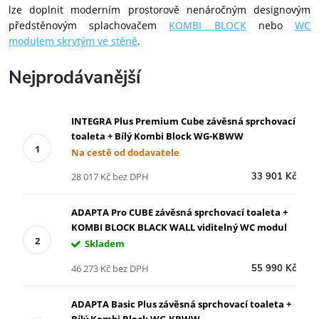
lze doplnit moderním prostorově nenáročným designovým
předstěnovým splachovačem
KOMBI BLOCK
nebo
WC
modulem skrytým ve stěně
.
Nejprodávanější
INTEGRA Plus Premium Cube závěsná sprchovací
toaleta + Bílý Kombi Block WG-KBWW
Na cestě od dodavatele
28 017 Kč bez DPH
33 901 Kč
ADAPTA Pro CUBE závěsná sprchovací toaleta +
KOMBI BLOCK BLACK WALL viditelný WC modul
Skladem
46 273 Kč bez DPH
55 990 Kč
ADAPTA Basic Plus závěsná sprchovací toaleta +
Bílý Kombi Block WG-KBWW