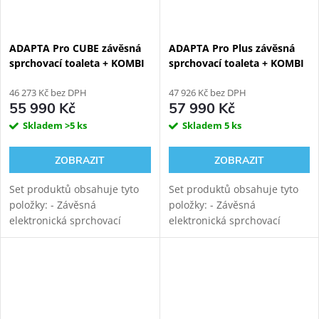
ADAPTA Pro CUBE závěsná
ADAPTA Pro Plus závěsná
sprchovací toaleta + KOMBI
sprchovací toaleta + KOMBI
BLOCK WHITE WALL
BLOCK WHITE WALL
viditelný WC modul
46 273 Kč bez DPH
viditelný WC modul
47 926 Kč bez DPH
55 990 Kč
57 990 Kč
Skladem
>5 ks
Skladem
5 ks
ZOBRAZIT
ZOBRAZIT
Set produktů obsahuje tyto
Set produktů obsahuje tyto
položky: - Závěsná
položky: - Závěsná
elektronická sprchovací
elektronická sprchovací
toaleta WATERGATE ADAPTA
toaleta WATERGATE ADAPTA
Pro s mytím i sušením.
Pro s mytím i sušením.
Rimfree vortex keramika s
Rimfree vortex keramika s
tichým vírovým
tichým vírovým
splachováním....
splachováním....