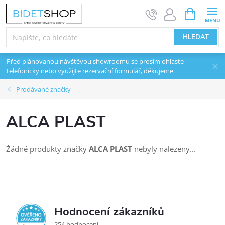
Přejít na obsah
NÁKUPNÍ 
HLEDAT
Před plánovanou návštěvou showroomu se prosím ohlaste
telefonicky nebo využijte rezervační formulář, děkujeme.
Prodávané značky
ALCA PLAST
Žádné produkty značky
ALCA PLAST
nebyly nalezeny...
Hodnocení zákazníků
5,0
254 hodnocení