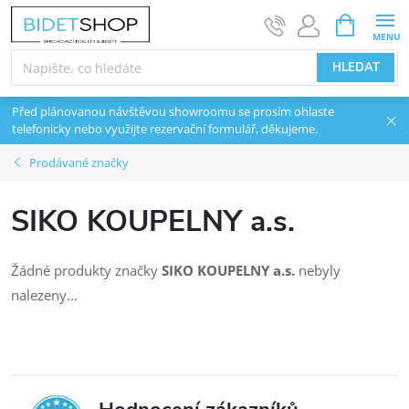
Přejít na obsah
NÁKUPNÍ 
HLEDAT
Před plánovanou návštěvou showroomu se prosím ohlaste
telefonicky nebo využijte rezervační formulář, děkujeme.
Prodávané značky
SIKO KOUPELNY a.s.
Žádné produkty značky
SIKO KOUPELNY a.s.
nebyly
nalezeny...