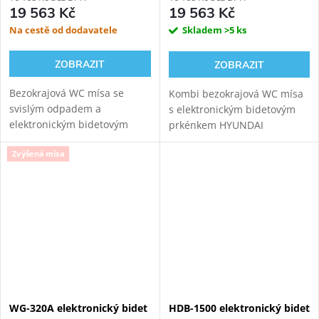
19 563 Kč
19 563 Kč
Na cestě od dodavatele
Skladem
>5 ks
ZOBRAZIT
ZOBRAZIT
Bezokrajová WC mísa se
Kombi bezokrajová WC mísa
svislým odpadem a
s elektronickým bidetovým
elektronickým bidetovým
prkénkem HYUNDAI
prkénkem Hyundai Wacortec
Wacortec pro komfortní
Zvýšená mísa
pro komfortní zadní mytí,
zadní mytí, dámské mytí a
dámské mytí a sušení.
sušení. Variabilní odpad.
WG-320A elektronický bidet
HDB-1500 elektronický bidet