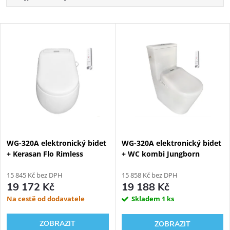
Nejlevnější
Výpis produktů
Nejdražší
Abecedně
WG-320A elektronický bidet
WG-320A elektronický bidet
+ Kerasan Flo Rimless
+ WC kombi Jungborn
závěsná
Floriel
15 845 Kč bez DPH
15 858 Kč bez DPH
19 172 Kč
19 188 Kč
Na cestě od dodavatele
Skladem
1 ks
ZOBRAZIT
ZOBRAZIT