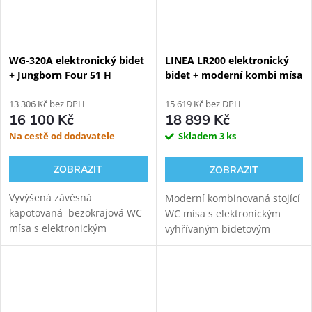
WG-320A elektronický bidet
LINEA LR200 elektronický
+ Jungborn Four 51 H
bidet + moderní kombi mísa
Rimless závěsná
13 306 Kč bez DPH
15 619 Kč bez DPH
16 100 Kč
18 899 Kč
Na cestě od dodavatele
Skladem
3 ks
ZOBRAZIT
ZOBRAZIT
Vyvýšená závěsná
Moderní kombinovaná stojící
kapotovaná bezokrajová WC
WC mísa s elektronickým
mísa s elektronickým
vyhřívaným bidetovým
bidetovým prkénkem
prkénkem LINEA LR200 pro
WATERGATE WG-320A pro
komfortní zadní mytí,
komfortní zadní mytí,
dámské mytí a sušení.
dámské mytí a sušení.
Variabilní odpad, vírové
splachování