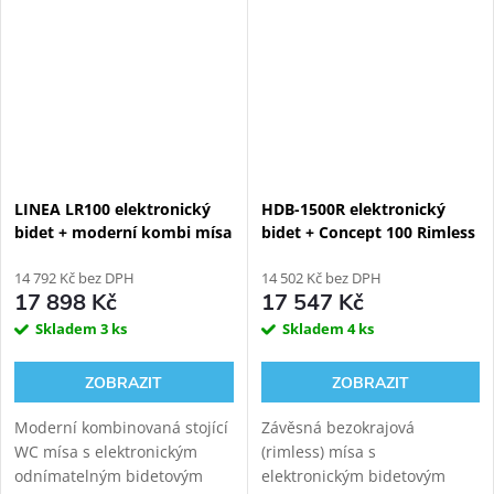
elegantním celku.
dámské mytí a sušení.
LINEA LR100 elektronický
HDB-1500R elektronický
bidet + moderní kombi mísa
bidet + Concept 100 Rimless
závěsné WC
14 792 Kč bez DPH
14 502 Kč bez DPH
17 898 Kč
17 547 Kč
Skladem
3 ks
Skladem
4 ks
ZOBRAZIT
ZOBRAZIT
Moderní kombinovaná stojící
Závěsná bezokrajová
WC mísa s elektronickým
(rimless) mísa s
odnímatelným bidetovým
elektronickým bidetovým