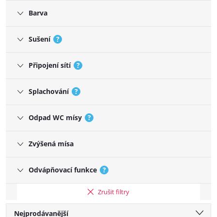
Barva
Sušení
?
Připojení sítí
?
Splachování
?
Odpad WC mísy
?
Zvýšená mísa
Odvápňovací funkce
?
Zrušit filtry
Řazení produktů
Nejprodávanější