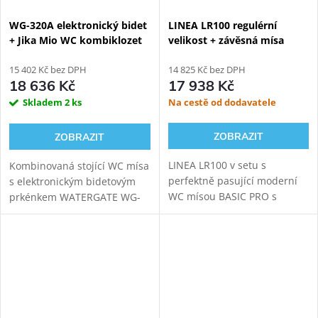
WG-320A elektronický bidet
LINEA LR100 regulérní
+ Jika Mio WC kombiklozet
velikost + závěsná mísa
BASIC PRO
15 402 Kč bez DPH
14 825 Kč bez DPH
18 636 Kč
17 938 Kč
Skladem
2 ks
Na cestě od dodavatele
ZOBRAZIT
ZOBRAZIT
LINEA LR100 v setu s
Kombinovaná stojící WC mísa
perfektně pasující moderní
s elektronickým bidetovým
WC mísou BASIC PRO s
prkénkem WATERGATE WG-
virovým splachováním.
320A pro komfortní zadní
Externí přívod vody i
mytí, dámské mytí a sušení.
elektřiny. Sladěno v jednom
Variabilní odpad.
elegantním celku.