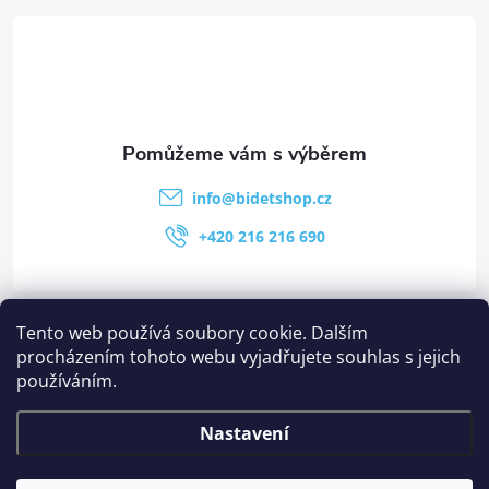
info
@
bidetshop.cz
+420 216 216 690
Kategorie
Tento web používá soubory cookie. Dalším
procházením tohoto webu vyjadřujete souhlas s jejich
používáním.
Stránky
Nastavení
Ostatní informace