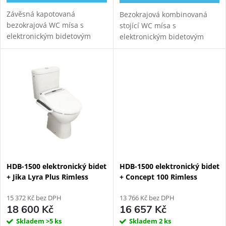
Závěsná kapotovaná
Bezokrajová kombinovaná
bezokrajová WC mísa s
stojící WC mísa s
elektronickým bidetovým
elektronickým bidetovým
prkénkem WATERGATE WG-
prkénkem WATERGATE WG-
320A pro komfortní zadní
320A pro komfortní zadní
mytí, dámské mytí a sušení.
mytí, dámské mytí a sušení.
Variabilní odpad.
HDB-1500 elektronický bidet
HDB-1500 elektronický bidet
+ Jika Lyra Plus Rimless
+ Concept 100 Rimless
kombi WC, zadní odpad
závěsné WC
15 372 Kč bez DPH
13 766 Kč bez DPH
18 600 Kč
16 657 Kč
Skladem
>5 ks
Skladem
2 ks