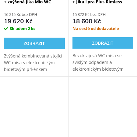
+ zvýšená Jika Mio WC
+ Jika Lyra Plus Rimless
kombi
kombi WC, spodní odpad
16 215 Kč bez DPH
15 372 Kč bez DPH
19 620 Kč
18 600 Kč
Skladem
2 ks
Na cestě od dodavatele
ZOBRAZIT
ZOBRAZIT
Bezokrajová WC mísa se
Zvýšená kombinovaná stojící
svislým odpadem a
WC mísa s elektronickým
elektronickým bidetovým
bidetovým prkénkem
prkénkem Hyundai Wacortec
WATERGATE WG-320A pro
pro komfortní zadní mytí,
komfortní zadní mytí,
dámské mytí a sušení.
dámské mytí a sušení.
Variabilní odpad.