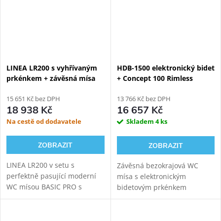
LINEA LR200 s vyhřívaným
HDB-1500 elektronický bidet
prkénkem + závěsná mísa
+ Concept 100 Rimless
BASIC PRO
závěsné WC
15 651 Kč bez DPH
13 766 Kč bez DPH
18 938 Kč
16 657 Kč
Na cestě od dodavatele
Skladem
4 ks
ZOBRAZIT
ZOBRAZIT
LINEA LR200 v setu s
Závěsná bezokrajová WC
perfektně pasující moderní
mísa s elektronickým
WC mísou BASIC PRO s
bidetovým prkénkem
virovým splachováním.
HYUNDAI Wacortec s
Externí přívod vody i
postranním panelem pro
elektřiny. Sladěno v jednom
komfortní zadní mytí,