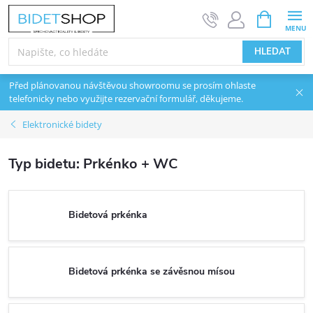
Přejít na obsah
NÁKUPNÍ 
HLEDAT
Před plánovanou návštěvou showroomu se prosím ohlaste
telefonicky nebo využijte rezervační formulář, děkujeme.
Elektronické bidety
Typ bidetu: Prkénko + WC
Bidetová prkénka
Bidetová prkénka se závěsnou mísou