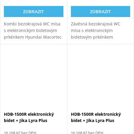
ZOBRAZIT
ZOBRAZIT
Kombi bezokrajová WC mísa
Závěsná bezokrajová WC
s elektronickým bidetovým
mísa s elektronickým
prkénkem Hyundai Wacortec
bidetovým prkénkem
pro komfortní zadní mytí,
HYUNDAI Wacortec s
dámské mytí a sušení.
postranním panelem pro
komfortní zadní mytí,
dámské mytí a sušení.
HDB-1500R elektronický
HDB-1500R elektronický
bidet + Jika Lyra Plus
bidet + Jika Lyra Plus
Rimless kombi WC, spodní
Rimless kombi WC, zadní
odpad
16 168 Kč bez DPH
odpad
16 168 Kč bez DPH