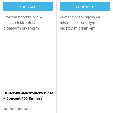
ZOBRAZIT
ZOBRAZIT
Závěsná bezokrajová WC
Závěsná bezokrajová WC
mísa s elektronickým
mísa s elektronickým
bidetovým prkénkem
bidetovým prkénkem
HYUNDAI Wacortec s
HYUNDAI Wacortec s
postranním panelem pro
postranním panelem pro
komfortní zadní mytí,
komfortní zadní mytí,
dámské mytí a sušení s
dámské mytí a sušení
GEBERIT KOMBIFIX ECO...
s GEBERIT DUOFIX
montážním...
HDB-1500 elektronický bidet
+ Concept 100 Rimless
závěsné WC + Geberit
Duofix 111.300.00.6
18 086 Kč bez DPH