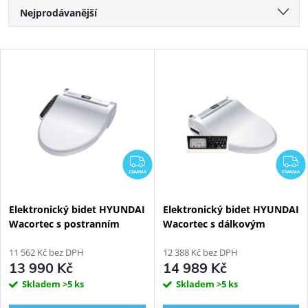
Řazení produktů
Nejprodávanější
Nejlevnější
Výpis produktů
Nejdražší
Abecedně
ZDARMA
Z
ZDARMA
ZDARMA
Elektronický bidet HYUNDAI
Elektronický bidet HYUNDAI
Wacortec s postranním
Wacortec s dálkovým
panelem - R velikost
ovládáním - R velikost
11 562 Kč bez DPH
12 388 Kč bez DPH
13 990 Kč
14 989 Kč
Skladem
>5 ks
Skladem
>5 ks