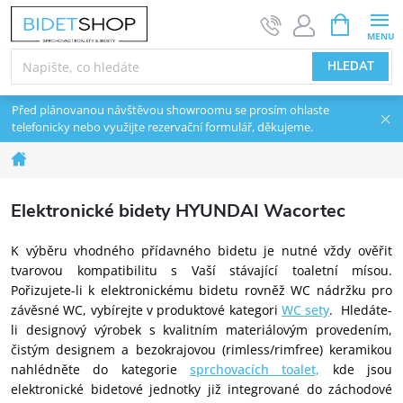
Přejít na obsah
NÁKUPNÍ 
HLEDAT
Před plánovanou návštěvou showroomu se prosím ohlaste
telefonicky nebo využijte rezervační formulář, děkujeme.
Domů
Elektronické bidety HYUNDAI Wacortec
K výběru vhodného přídavného bidetu je nutné vždy ověřit
tvarovou kompatibilitu s Vaší stávající toaletní mísou.
Pořizujete-li k elektronickému bidetu rovněž WC nádržku pro
závěsné WC, vybírejte v produktové kategori
WC sety
.
Hledáte-
li designový výrobek s kvalitním materiálovým provedením,
čistým designem a bezokrajovou (rimless/rimfree) keramikou
nahlédněte do kategorie
sprchovacích toalet,
kde jsou
elektronické bidetové jednotky již integrované do záchodové