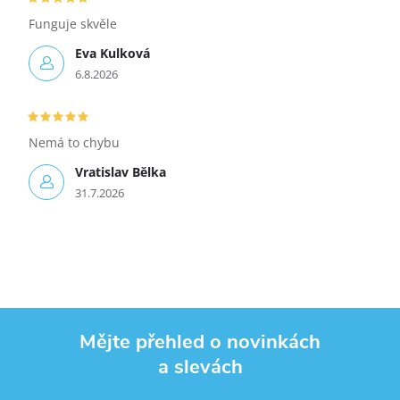
Funguje skvěle
Eva Kulková
6.8.2026
Nemá to chybu
Vratislav Bělka
31.7.2026
Mějte přehled o novinkách
a slevách
Zápatí