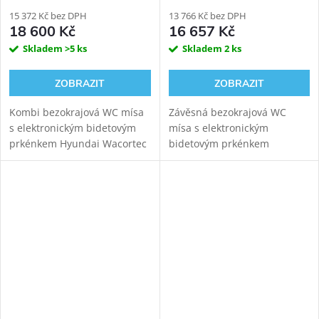
kombi WC, zadní odpad
závěsné WC
15 372 Kč bez DPH
13 766 Kč bez DPH
18 600 Kč
16 657 Kč
Skladem
>5 ks
Skladem
2 ks
ZOBRAZIT
ZOBRAZIT
Kombi bezokrajová WC mísa
Závěsná bezokrajová WC
s elektronickým bidetovým
mísa s elektronickým
prkénkem Hyundai Wacortec
bidetovým prkénkem
pro komfortní zadní mytí,
HYUNDAI Wacortec s
dámské mytí a sušení.
postranním panelem pro
komfortní zadní mytí,
dámské mytí a sušení.