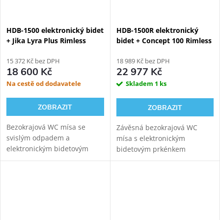
HDB-1500 elektronický bidet
HDB-1500R elektronický
+ Jika Lyra Plus Rimless
bidet + Concept 100 Rimless
kombi WC, spodní odpad
závěsné WC + Geberit
15 372 Kč bez DPH
Duofix 111.300.00.6
18 989 Kč bez DPH
18 600 Kč
22 977 Kč
Na cestě od dodavatele
Skladem
1 ks
ZOBRAZIT
ZOBRAZIT
Bezokrajová WC mísa se
Závěsná bezokrajová WC
svislým odpadem a
mísa s elektronickým
elektronickým bidetovým
bidetovým prkénkem
prkénkem Hyundai Wacortec
HYUNDAI Wacortec s
pro komfortní zadní mytí,
dálkovým ovládáním pro
dámské mytí a sušení.
komfortní zadní mytí,
dámské mytí a sušení s
GEBERIT DUOFIX
111.300.00.6...