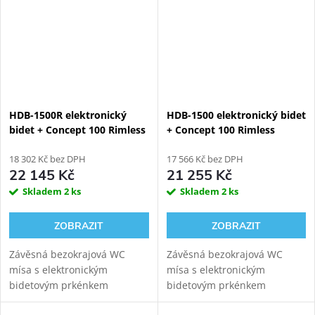
GEBERIT KOMBIFIX...
HDB-1500R elektronický
HDB-1500 elektronický bidet
bidet + Concept 100 Rimless
+ Concept 100 Rimless
závěsné WC + Geberit
závěsné WC + Geberit
Duofix 111.925.00.5
18 302 Kč bez DPH
Duofix 111.925.00.5
17 566 Kč bez DPH
22 145 Kč
21 255 Kč
Skladem
2 ks
Skladem
2 ks
ZOBRAZIT
ZOBRAZIT
Závěsná bezokrajová WC
Závěsná bezokrajová WC
mísa s elektronickým
mísa s elektronickým
bidetovým prkénkem
bidetovým prkénkem
HYUNDAI Wacortec s
HYUNDAI Wacortec s