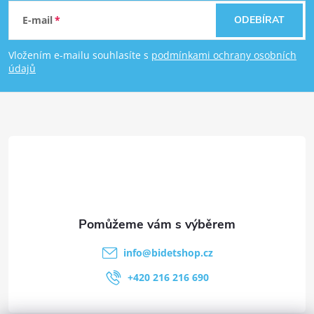
E-mail
ODEBÍRAT
Vložením e-mailu souhlasíte s
podmínkami ochrany osobních
údajů
info
@
bidetshop.cz
+420 216 216 690