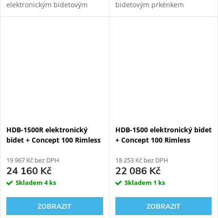
elektronickým bidetovým
bidetovým prkénkem
prkénkem HYUNDAI
HYUNDAI Wacortec s
Wacortec pro komfortní
dálkovým ovládáním pro
zadní mytí, dámské mytí a
komfortní zadní mytí,
sušení.
dámské mytí a sušení s
GEBERIT KOMBIFIX ECO...
HDB-1500R elektronický
HDB-1500 elektronický bidet
bidet + Concept 100 Rimless
+ Concept 100 Rimless
závěsné WC + Geberit
závěsné WC + Geberit
Duofix 111.355.00.5
19 967 Kč bez DPH
Kombifix 110.300.00.5
18 253 Kč bez DPH
24 160 Kč
22 086 Kč
Skladem
4 ks
Skladem
1 ks
ZOBRAZIT
ZOBRAZIT