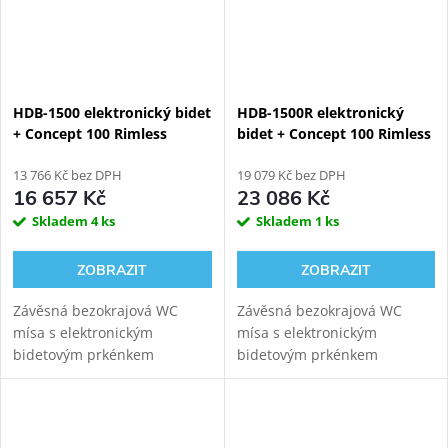
HDB-1500 elektronický bidet
HDB-1500R elektronický
+ Concept 100 Rimless
bidet + Concept 100 Rimless
závěsné WC
závěsné WC + Geberit
13 766 Kč bez DPH
Kombifix 110.300.00.5
19 079 Kč bez DPH
16 657 Kč
23 086 Kč
Skladem
4 ks
Skladem
1 ks
ZOBRAZIT
ZOBRAZIT
Závěsná bezokrajová WC
Závěsná bezokrajová WC
mísa s elektronickým
mísa s elektronickým
bidetovým prkénkem
bidetovým prkénkem
HYUNDAI Wacortec s
HYUNDAI Wacortec s
postranním panelem pro
dálkovým ovládáním pro
komfortní zadní mytí,
komfortní zadní mytí,
dámské mytí a sušení.
dámské mytí a sušení s