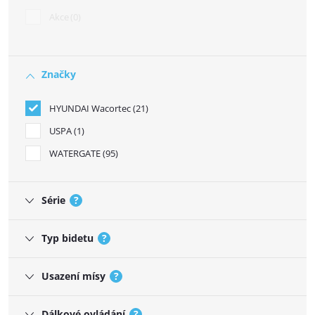
Akce
0
Značky
HYUNDAI Wacortec
21
USPA
1
WATERGATE
95
Série
?
Typ bidetu
?
Usazení mísy
?
Dálkové ovládání
?