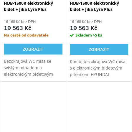
HDB-1500R elektronický
HDB-1500R elektronický
bidet + Jika Lyra Plus
bidet + Jika Lyra Plus
Rimless kombi WC, spodní
Rimless kombi WC, zadní
odpad
16 168 Kč bez DPH
odpad
16 168 Kč bez DPH
19 563 Kč
19 563 Kč
Na cestě od dodavatele
Skladem
>5 ks
ZOBRAZIT
ZOBRAZIT
Bezokrajová WC mísa se
Kombi bezokrajová WC mísa
svislým odpadem a
s elektronickým bidetovým
elektronickým bidetovým
prkénkem HYUNDAI
prkénkem Hyundai Wacortec
Wacortec pro komfortní
pro komfortní zadní mytí,
zadní mytí, dámské mytí a
dámské mytí a sušení.
sušení. Variabilní odpad.