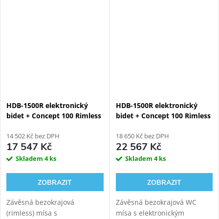
dálkovým ovládáním pro
postranním panelem pro
komfortní zadní mytí,
komfortní zadní mytí,
dámské mytí a sušení s
dámské mytí a sušení s
GEBERIT DUOFIX
GEBERIT DUOFIX
111.925.00.5...
111.925.00.5...
HDB-1500R elektronický
HDB-1500R elektronický
bidet + Concept 100 Rimless
bidet + Concept 100 Rimless
závěsné WC
závěsné WC + Geberit
14 502 Kč bez DPH
Kombifix Eco 110.302.00.5
18 650 Kč bez DPH
17 547 Kč
22 567 Kč
Skladem
4 ks
Skladem
4 ks
ZOBRAZIT
ZOBRAZIT
Závěsná bezokrajová
Závěsná bezokrajová WC
(rimless) mísa s
mísa s elektronickým