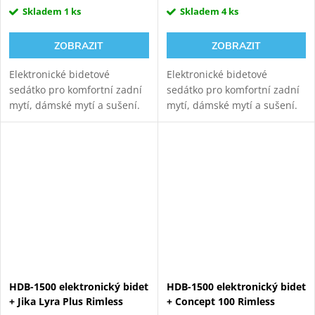
Skladem
1 ks
Skladem
4 ks
ZOBRAZIT
ZOBRAZIT
Elektronické bidetové
Elektronické bidetové
sedátko pro komfortní zadní
sedátko pro komfortní zadní
mytí, dámské mytí a sušení.
mytí, dámské mytí a sušení.
Ovládání pomocí
Ovládání pomocí dálkového
postranního panelu. Délka
ovládání. Délka 470 mm
470 mm zkrácená verze.
zkrácená verze.
HDB-1500 elektronický bidet
HDB-1500 elektronický bidet
+ Jika Lyra Plus Rimless
+ Concept 100 Rimless