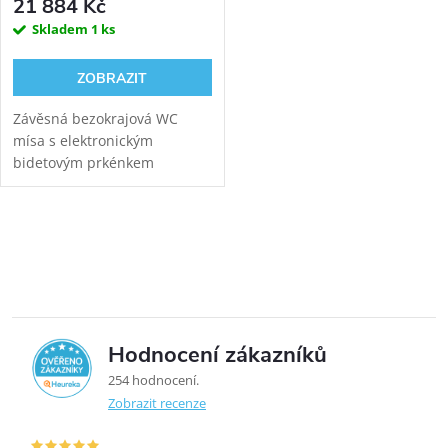
21 884 Kč
Skladem
1 ks
ZOBRAZIT
Závěsná bezokrajová WC
mísa s elektronickým
bidetovým prkénkem
HYUNDAI Wacortec s
postranním panelem pro
komfortní zadní mytí,
Ovládací prvky výpisu
dámské mytí a sušení s
GEBERIT DUOFIX
111.300.00.6...
Hodnocení zákazníků
5,0
254 hodnocení
Zobrazit recenze