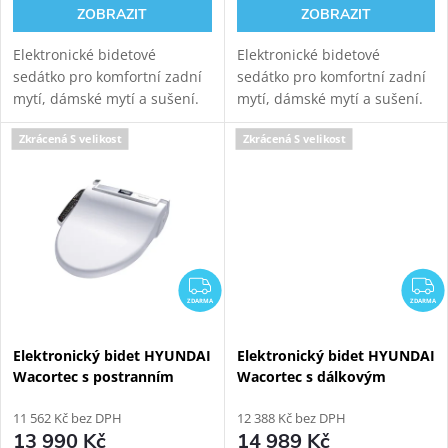
ZOBRAZIT
ZOBRAZIT
Elektronické bidetové
Elektronické bidetové
sedátko pro komfortní zadní
sedátko pro komfortní zadní
mytí, dámské mytí a sušení.
mytí, dámské mytí a sušení.
Ovládání pomocí
Ovládání pomocí dálkového
Zkrácená S velikost
Zkrácená S velikost
postranního panelu. Délka
ovládání. Délka 496 mm.
496 mm.
ZDARMA
Z
ZDARMA
ZDARMA
Elektronický bidet HYUNDAI
Elektronický bidet HYUNDAI
Wacortec s postranním
Wacortec s dálkovým
panelem - S velikost
ovládáním - S velikost
11 562 Kč bez DPH
12 388 Kč bez DPH
13 990 Kč
14 989 Kč