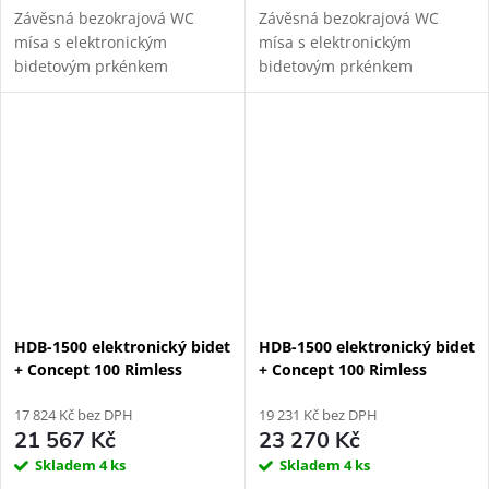
Závěsná bezokrajová WC
Závěsná bezokrajová WC
mísa s elektronickým
mísa s elektronickým
bidetovým prkénkem
bidetovým prkénkem
HYUNDAI Wacortec s
HYUNDAI Wacortec s
dálkovým ovládáním pro
postranním panelem pro
komfortní zadní mytí,
komfortní zadní mytí,
dámské mytí a sušení
dámské mytí a sušení s
s GEBERIT DUOFIX
GEBERIT KOMBIFIX...
montážním...
HDB-1500 elektronický bidet
HDB-1500 elektronický bidet
+ Concept 100 Rimless
+ Concept 100 Rimless
závěsné WC + Geberit
závěsné WC + Geberit
Kombifix Eco 110.302.00.5
17 824 Kč bez DPH
Duofix 111.355.00.5
19 231 Kč bez DPH
21 567 Kč
23 270 Kč
Skladem
4 ks
Skladem
4 ks