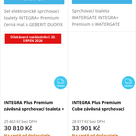
Sprchovací toaleta
Set elektronické sprchovací
WATERGATE INTEGRA+
toalety INTEGRA+ Premium
Premium s WATERGATE
černá mat s GEBERIT DUOFIX
EASYFIX PLUS montážním
111.367.00.5 modulem pro
Očekávané naskladnění: 20.
prvkem pro závěsné WC,
závěsné WC. Oproti základní
SRPEN 2026
kompatibilní s tlačítky
verzi přináší INTEGRA+
Geberit sigma. Oproti
vylepšený...
základní verzi přináší...
ZDARMA
Z
ZDARMA
ZDARMA
INTEGRA Plus Premium
INTEGRA Plus Premium
závěsná sprchovací toaleta +
Cube závěsná sprchovací
Geberit Kombifix Eco
toaleta + Bílý Kombi Block
110.302.00.5
25 463 Kč bez DPH
WG-KBWW
28 017 Kč bez DPH
30 810 Kč
33 901 Kč
Na cestě od dodavatele
Na cestě od dodavatele