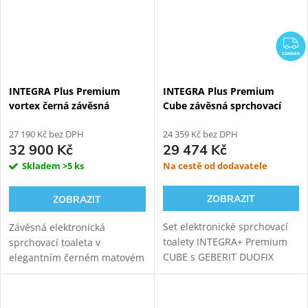
Z
ZDARMA
INTEGRA Plus Premium
INTEGRA Plus Premium
vortex černá závěsná
Cube závěsná sprchovací
sprchovací toaleta
toaleta + Geberit Duofix
27 190 Kč bez DPH
111.925.00.5
24 359 Kč bez DPH
32 900 Kč
29 474 Kč
Skladem
>5 ks
Na cestě od dodavatele
ZOBRAZIT
ZOBRAZIT
Set elektronické sprchovací
Závěsná elektronická
toalety INTEGRA+ Premium
sprchovací toaleta v
CUBE s GEBERIT DUOFIX
elegantním černém matovém
111.925.00.5 modulem pro
barevném provedení s
závěsné WC. Oproti základní
moderní keramikou s tichým
verzi přináší INTEGRA+
vírovým splachováním