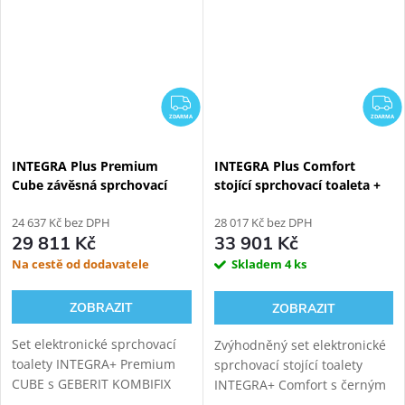
vylepšený ovladač,...
(vortex/Turbo flush). Oblá
prémiová...
ZDARMA
Z
ZDARMA
ZDARMA
INTEGRA Plus Premium
INTEGRA Plus Comfort
Cube závěsná sprchovací
stojící sprchovací toaleta +
toaleta + Geberit Kombifix
Černý Kombi Block WG-
Eco 110.302.00.5
24 637 Kč bez DPH
KBBF
28 017 Kč bez DPH
29 811 Kč
33 901 Kč
Na cestě od dodavatele
Skladem
4 ks
ZOBRAZIT
ZOBRAZIT
Set elektronické sprchovací
Zvýhodněný set elektronické
toalety INTEGRA+ Premium
sprchovací stojící toalety
CUBE s GEBERIT KOMBIFIX
INTEGRA+ Comfort s černým
ECO 110.302.00.5 modulem
sanitárním modulem pro