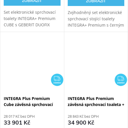
ZOBRAZIT
ZOBRAZIT
Set elektronické sprchovací
Zvýhodněný set elektronické
toalety INTEGRA+ Premium
sprchovací stojící toalety
CUBE s GEBERIT DUOFIX
INTEGRA+ Premium s černým
111.300.00.6 modulem pro
sanitárním modulem pro
závěsné WC. Oproti základní
stojící WC. Možnost napojení
verzi přináší INTEGRA+
odpadu ze stěny i z podlahy.
vylepšený ovladač,...
ZDARMA
Z
ZDARMA
ZDARMA
INTEGRA Plus Premium
INTEGRA Plus Premium
Cube závěsná sprchovací
závěsná sprchovací toaleta +
toaleta + Černý Kombi Block
Černý Kombi Block WG-
WG-KBBW
28 017 Kč bez DPH
KBBW
28 843 Kč bez DPH
33 901 Kč
34 900 Kč