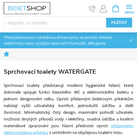
Přejít na obsah
NÁKUPNÍ 
HLEDAT
Před plánovanou návštěvou showroomu se prosím ohlaste
telefonicky nebo využijte rezervační formulář, děkujeme.
Domů
Sprchovací toalety WATERGATE
Sprchovací toalety představují moderní hygienické řešení, které
dokonale spojuje funkci klasického WC a elektronického bidetu v
jednom designovém celku. Oproti přídavným bidetovým prkénkům
nabízejí vyšší uživatelský komfort, jednodušší údržbu a delší
životnost. Minimalistický čistý design, maximální pohodlí uživatele,
možnost skrytých přívodů vody i elektřiny, snadná údržba a kvalitní
materiálové zpracování jsou hlavní přednosti oproti
přídavnému
elektronickému prkénku
s umístěním na obyčejnou toaletní mísu.