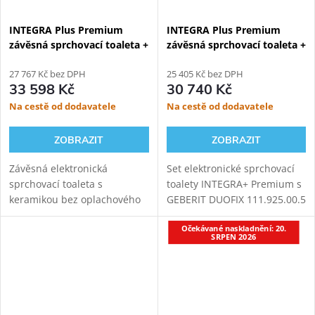
INTEGRA Plus Premium
INTEGRA Plus Premium
závěsná sprchovací toaleta +
závěsná sprchovací toaleta +
Geberit Duofix 111.367.00.5
Geberit Duofix 111.925.00.5
27 767 Kč bez DPH
25 405 Kč bez DPH
33 598 Kč
30 740 Kč
Na cestě od dodavatele
Na cestě od dodavatele
ZOBRAZIT
ZOBRAZIT
Závěsná elektronická
Set elektronické sprchovací
sprchovací toaleta s
toalety INTEGRA+ Premium s
keramikou bez oplachového
GEBERIT DUOFIX 111.925.00.5
kruhu. Oblá prémiová verze s
modulem pro závěsné WC.
Očekávané naskladnění: 20.
komfortním dálkovým
Oproti základní verzi přináší
SRPEN 2026
ovládáním a přidanou funkcí
INTEGRA+ vylepšený ovladač,
sušení teplým vzduchem s...
novou...