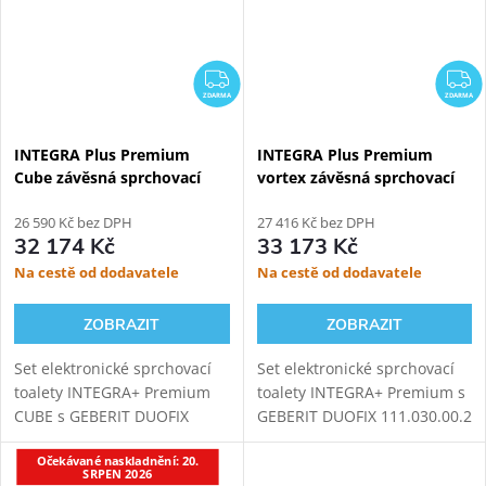
ZDARMA
Z
ZDARMA
ZDARMA
INTEGRA Plus Premium
INTEGRA Plus Premium
Cube závěsná sprchovací
vortex závěsná sprchovací
toaleta + Geberit Duofix
toaleta + Geberit Duofix
111.030.00.2
26 590 Kč bez DPH
111.030.00.2
27 416 Kč bez DPH
32 174 Kč
33 173 Kč
Na cestě od dodavatele
Na cestě od dodavatele
ZOBRAZIT
ZOBRAZIT
Set elektronické sprchovací
Set elektronické sprchovací
toalety INTEGRA+ Premium
toalety INTEGRA+ Premium s
CUBE s GEBERIT DUOFIX
GEBERIT DUOFIX 111.030.00.2
111.030.00.2 modulem pro
modulem pro závěsné WC.
Očekávané naskladnění: 20.
závěsné WC. Oproti základní
Oproti základní verzi přináší
SRPEN 2026