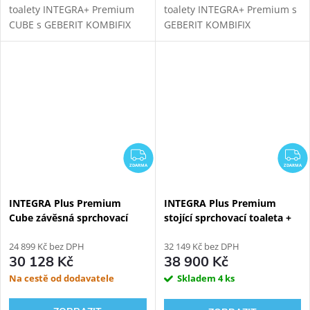
toalety INTEGRA+ Premium
toalety INTEGRA+ Premium s
CUBE s GEBERIT KOMBIFIX
GEBERIT KOMBIFIX
110.300.00.5 modulem pro
110.300.00.5 modulem pro
závěsné WC. Oproti základní
závěsné WC. Oproti základní
verzi přináší INTEGRA+
verzi přináší INTEGRA+
vylepšený ovladač, novou...
vylepšený ovladač, novou...
ZDARMA
Z
ZDARMA
ZDARMA
INTEGRA Plus Premium
INTEGRA Plus Premium
Cube závěsná sprchovací
stojící sprchovací toaleta +
toaleta + Geberit Duofix
Černý Kombi Block WG-
111.300.00.6
24 899 Kč bez DPH
KBBF
32 149 Kč bez DPH
30 128 Kč
38 900 Kč
Na cestě od dodavatele
Skladem
4 ks