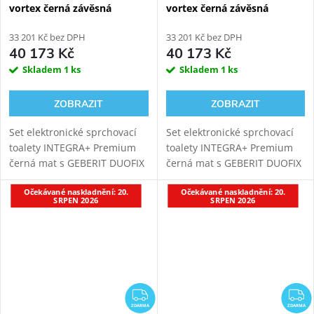
vortex černá závěsná
vortex černá závěsná
sprchovací toaleta + Geberit
sprchovací toaleta + Geberit
Duofix 111.030.00.2
33 201 Kč bez DPH
Duofix 111.003.00.2
33 201 Kč bez DPH
40 173 Kč
40 173 Kč
Skladem
1 ks
Skladem
1 ks
ZOBRAZIT
ZOBRAZIT
Set elektronické sprchovací
Set elektronické sprchovací
toalety INTEGRA+ Premium
toalety INTEGRA+ Premium
černá mat s GEBERIT DUOFIX
černá mat s GEBERIT DUOFIX
111.030.00.2 modulem pro
111.003.00.2 modulem pro
Očekávané naskladnění: 20.
Očekávané naskladnění: 20.
závěsné WC. Oproti základní
závěsné WC. Oproti základní
SRPEN 2026
SRPEN 2026
verzi přináší INTEGRA+
verzi přináší INTEGRA+
vylepšený...
vylepšený...
ZDARMA
Z
ZDARMA
ZDARMA