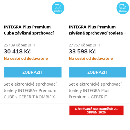
ZDARMA
Z
ZDARMA
ZDARMA
INTEGRA Plus Premium
INTEGRA Plus Premium
Cube závěsná sprchovací
závěsná sprchovací toaleta +
toaleta + Geberit Kombifix
Geberit Kombifix
110.367.00.5
25 139 Kč bez DPH
110.367.00.5
27 767 Kč bez DPH
30 418 Kč
33 598 Kč
Na cestě od dodavatele
Na cestě od dodavatele
ZOBRAZIT
ZOBRAZIT
Set elektronické sprchovací
Set elektronické sprchovací
toalety INTEGRA+ Premium
toalety INTEGRA Plus
CUBE s GEBERIT KOMBIFIX
Premium s GEBERIT
110.367.00.5 modulem pro
KOMBIFIX 110.367.00.5
Očekávané naskladnění: 20.
závěsné WC. Oproti základní
modulem pro závěsné WC.
SRPEN 2026
verzi přináší INTEGRA+
Oproti základní verzi přináší
vylepšený ovladač, novou...
INTEGRA+ vylepšený ovladač,
novou...