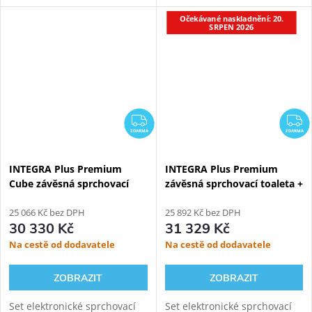
modulem pro závěsné WC.
111.003.00.2 modulem pro
Očekávané naskladnění: 20.
Oproti základní verzi přináší
závěsné WC. Oproti základní
SRPEN 2026
INTEGRA+ vylepšený ovladač,
verzi přináší INTEGRA+
novou...
vylepšený ovladač,...
ZDARMA
Z
ZDARMA
ZDARMA
INTEGRA Plus Premium
INTEGRA Plus Premium
Cube závěsná sprchovací
závěsná sprchovací toaleta +
toaleta + Geberit Kombifix
Geberit Kombifix
110.300.00.5
25 066 Kč bez DPH
110.300.00.5
25 892 Kč bez DPH
30 330 Kč
31 329 Kč
Na cestě od dodavatele
Na cestě od dodavatele
ZOBRAZIT
ZOBRAZIT
Set elektronické sprchovací
Set elektronické sprchovací