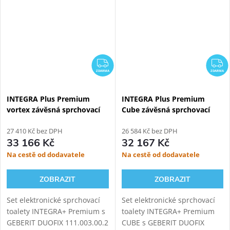
verzi přináší INTEGRA+
INTEGRA+ vylepšený ovladač,
vylepšený ovladač,...
novou...
ZDARMA
Z
ZDARMA
ZDARMA
INTEGRA Plus Premium
INTEGRA Plus Premium
vortex závěsná sprchovací
Cube závěsná sprchovací
toaleta + Geberit Duofix
toaleta + Geberit Duofix
111.003.00.2
27 410 Kč bez DPH
111.003.00.2
26 584 Kč bez DPH
33 166 Kč
32 167 Kč
Na cestě od dodavatele
Na cestě od dodavatele
ZOBRAZIT
ZOBRAZIT
Set elektronické sprchovací
Set elektronické sprchovací
toalety INTEGRA+ Premium s
toalety INTEGRA+ Premium
GEBERIT DUOFIX 111.003.00.2
CUBE s GEBERIT DUOFIX