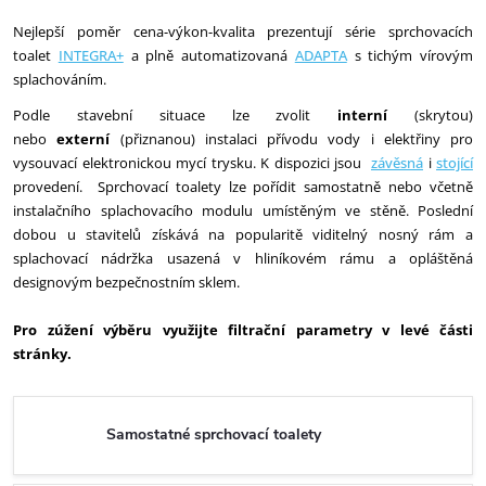
Nejlepší poměr cena-výkon-kvalita prezentují série sprchovacích
toalet
INTEGRA+
a plně automatizovaná
ADAPTA
s tichým vírovým
splachováním.
Podle stavební situace lze zvolit
interní
(skrytou)
nebo
externí
(přiznanou) instalaci přívodu vody i elektřiny pro
vysouvací elektronickou mycí trysku. K dispozici jsou
závěsná
i
stojící
provedení.
Sprchovací toalety lze pořídit samostatně nebo včetně
instalačního splachovacího modulu umístěným ve stěně. Poslední
dobou u stavitelů získává na popularitě viditelný nosný rám a
splachovací nádržka usazená v hliníkovém rámu a opláštěná
designovým bezpečnostním sklem.
Pro zúžení výběru využijte filtrační parametry v levé části
stránky.
Samostatné sprchovací toalety