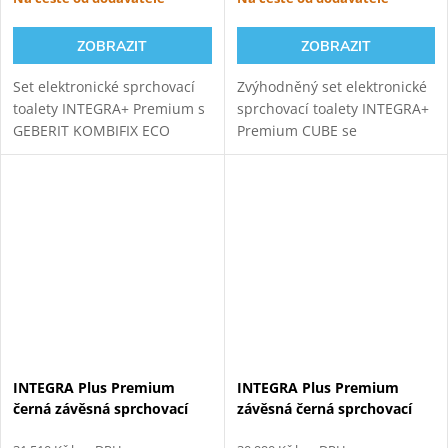
ZOBRAZIT
ZOBRAZIT
Set elektronické sprchovací
Zvýhodněný set elektronické
toalety INTEGRA+ Premium s
sprchovací toalety INTEGRA+
GEBERIT KOMBIFIX ECO
Premium CUBE se
110.302.00.5 modulem pro
samonosným bílým
závěsné WC. Oproti základní
sanitárním modulem pro
verzi přináší INTEGRA+
závěsné WC. Napojení
vylepšený ovladač, novou...
odpadu ze stěny (výška 22-26
cm od čisté...
INTEGRA Plus Premium
INTEGRA Plus Premium
černá závěsná sprchovací
závěsná černá sprchovací
toaleta + Geberit Duofix
toaleta + Geberit Duofix