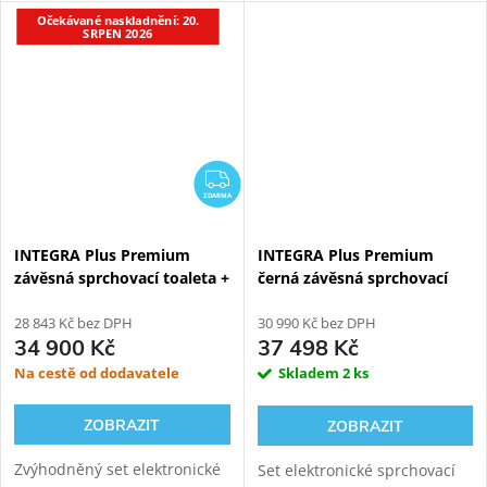
pro závěsné WC. Oproti
Očekávané naskladnění: 20.
stojící WC. Možnost napojení
SRPEN 2026
základní verzi přináší
odpadu ze stěny nebo z
INTEGRA+ vylepšený
podlahy.
ovladač,...
ZDARMA
ZDARMA
INTEGRA Plus Premium
INTEGRA Plus Premium
závěsná sprchovací toaleta +
černá závěsná sprchovací
Bílý Kombi Block WG-KBWW
toaleta + Geberit Duofix
28 843 Kč bez DPH
111.925.00.6
30 990 Kč bez DPH
34 900 Kč
37 498 Kč
Na cestě od dodavatele
Skladem
2 ks
ZOBRAZIT
ZOBRAZIT
Zvýhodněný set elektronické
Set elektronické sprchovací