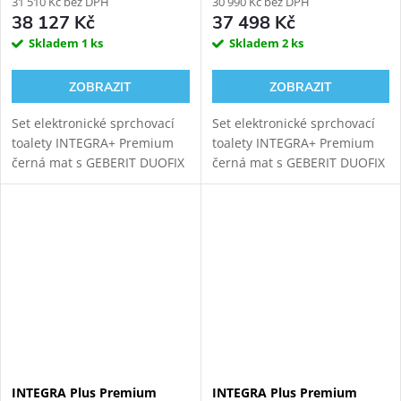
111.300.00.6
31 510 Kč bez DPH
111.925.00.5
30 990 Kč bez DPH
38 127 Kč
37 498 Kč
Skladem
1 ks
Skladem
2 ks
ZOBRAZIT
ZOBRAZIT
Set elektronické sprchovací
Set elektronické sprchovací
toalety INTEGRA+ Premium
toalety INTEGRA+ Premium
černá mat s GEBERIT DUOFIX
černá mat s GEBERIT DUOFIX
111.300.00.6 modulem pro
111.925.00.5 modulem pro
závěsné WC. Oproti základní
závěsné WC. Oproti základní
verzi přináší INTEGRA+
verzi přináší INTEGRA+
vylepšený...
vylepšený...
INTEGRA Plus Premium
INTEGRA Plus Premium