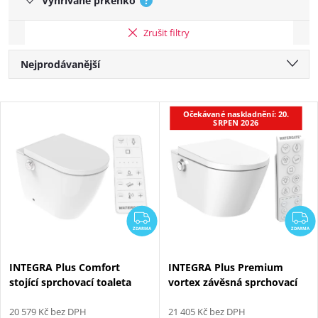
Vyhřívané prkénko
?
Zrušit filtry
Řazení produktů
Nejprodávanější
Nejlevnější
Výpis produktů
Očekávané naskladnění: 20.
Nejdražší
SRPEN 2026
Abecedně
ZDARMA
Z
ZDARMA
ZDARMA
INTEGRA Plus Comfort
INTEGRA Plus Premium
stojící sprchovací toaleta
vortex závěsná sprchovací
toaleta
20 579 Kč bez DPH
21 405 Kč bez DPH