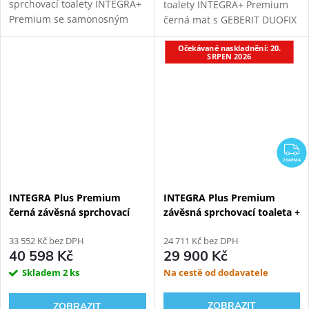
sprchovací toalety INTEGRA+
toalety INTEGRA+ Premium
Premium se samonosným
černá mat s GEBERIT DUOFIX
bílým sanitárním modulem
111.925.00.6 modulem pro
pro závěsné WC. Napojení
Očekávané naskladnění: 20.
závěsné WC. Oproti základní
SRPEN 2026
odpadu ze stěny (výška 22-26
verzi přináší INTEGRA+
cm od čisté podlahy,...
vylepšený...
Z
ZDARMA
INTEGRA Plus Premium
INTEGRA Plus Premium
černá závěsná sprchovací
závěsná sprchovací toaleta +
toaleta + Geberit Duofix
WATERGATE Easyfix Plus
111.367.00.5
33 552 Kč bez DPH
WG-MS002
24 711 Kč bez DPH
40 598 Kč
29 900 Kč
Skladem
2 ks
Na cestě od dodavatele
ZOBRAZIT
ZOBRAZIT