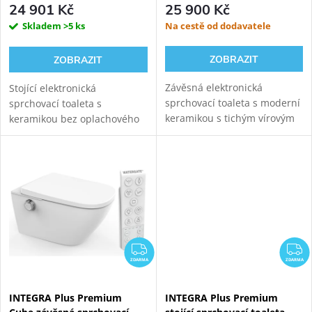
24 901 Kč
25 900 Kč
Skladem
>5 ks
Na cestě od dodavatele
ZOBRAZIT
ZOBRAZIT
Závěsná elektronická
Stojící elektronická
sprchovací toaleta s moderní
sprchovací toaleta s
keramikou s tichým vírovým
keramikou bez oplachového
splachováním (vortex/Turbo
kruhu. Oblá verze Comfort se
flush). Oblá prémiová verze s
základním dálkovým
komfortním dálkovým
ovládáním. Oproti základní
ovládáním a přidanou...
verzi přináší INTEGRA+
vylepšený...
ZDARMA
Z
ZDARMA
ZDARMA
INTEGRA Plus Premium
INTEGRA Plus Premium