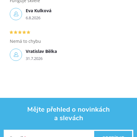
Funguje skvěle
Eva Kulková
6.8.2026
Nemá to chybu
Vratislav Bělka
31.7.2026
Mějte přehled o novinkách
a slevách
Zápatí