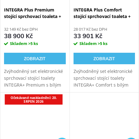
INTEGRA Plus Premium
INTEGRA Plus Comfort
stojící sprchovací toaleta +
stojící sprchovací toaleta +
Bílý Kombi Block WG-KBWF
Bílý Kombi Block WG-KBWF
32 149 Kč bez DPH
28 017 Kč bez DPH
38 900 Kč
33 901 Kč
Skladem
>5 ks
Skladem
>5 ks
ZOBRAZIT
ZOBRAZIT
Zvýhodněný set elektronické
Zvýhodněný set elektronické
sprchovací stojící toalety
sprchovací stojící toalety
INTEGRA+ Premium s bílým
INTEGRA+ Comfort s bílým
sanitárním modulem pro
sanitárním modulem pro
Očekávané naskladnění: 20.
stojící WC. Možnost napojení
stojící WC. Možnost napojení
SRPEN 2026
odpadu ze stěny nebo z
odpadu ze stěny nebo z
podlahy.
podlahy.