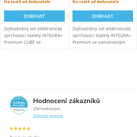
Na cestě od dodavatele
Na cestě od dodavatele
ZOBRAZIT
ZOBRAZIT
Zvýhodněný set elektronické
Zvýhodněný set elektronické
sprchovací toalety INTEGRA+
sprchovací toalety INTEGRA+
Premium CUBE se
Premium se samonosným
samonosným černým
černým sanitárním modulem
sanitárním modulem pro
pro závěsné WC. Napojení
závěsné WC. Napojení
odpadu ze stěny (výška 22-26
Ovládací prvky výpisu
odpadu ze stěny (výška 22-26
cm od čisté...
cm od čisté...
Hodnocení zákazníků
5,0
254 hodnocení
Zobrazit recenze