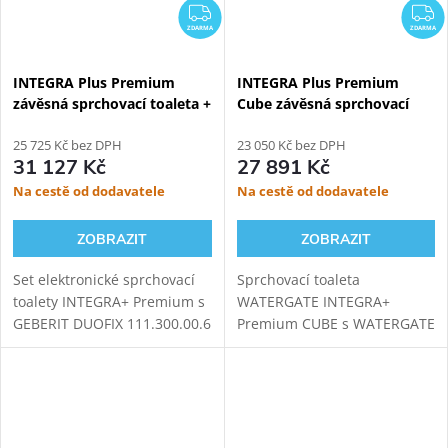
ZDARMA
Z
ZDARMA
ZDARMA
INTEGRA Plus Premium
INTEGRA Plus Premium
závěsná sprchovací toaleta +
Cube závěsná sprchovací
Geberit Duofix 111.300.00.6
toaleta + WATERGATE
25 725 Kč bez DPH
Easyfix Plus WG-MS002
23 050 Kč bez DPH
31 127 Kč
27 891 Kč
Na cestě od dodavatele
Na cestě od dodavatele
ZOBRAZIT
ZOBRAZIT
Set elektronické sprchovací
Sprchovací toaleta
toalety INTEGRA+ Premium s
WATERGATE INTEGRA+
GEBERIT DUOFIX 111.300.00.6
Premium CUBE s WATERGATE
modulem pro závěsné WC.
EASYFIX PLUS montážním
Oproti základní verzi přináší
prvkem pro závěsné WC,
INTEGRA+ vylepšený ovladač,
kompatibilní s tlačítky
novou...
Geberit sigma. Oproti
základní verzi přináší...