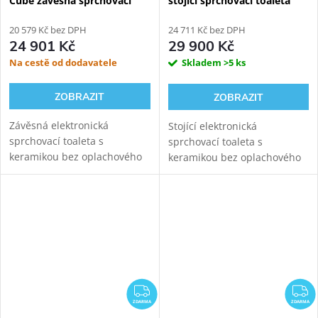
Cube závěsná sprchovací
stojící sprchovací toaleta
toaleta
20 579 Kč bez DPH
24 711 Kč bez DPH
24 901 Kč
29 900 Kč
Na cestě od dodavatele
Skladem
>5 ks
ZOBRAZIT
ZOBRAZIT
Závěsná elektronická
Stojící elektronická
sprchovací toaleta s
sprchovací toaleta s
keramikou bez oplachového
keramikou bez oplachového
kruhu. Hranatá prémiová
kruhu. Oblá prémiová verze s
verze s komfortním dálkovým
komfortním dálkovým
ovládáním a přidanou funkcí
ovládáním a přidanou funkcí
sušení teplým vzduchem s...
sušení teplým vzduchem s...
ZDARMA
Z
ZDARMA
ZDARMA