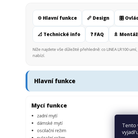
⚙️ Hlavní funkce
📏 Design
🎛️ Ovlá
📐 Technické info
❓ FAQ
🚿 Montáž
Níže najdete vše důležité přehledně: co LINEA LR100 umí, 
nabízí.
Hlavní funkce
Mycí funkce
zadní mytí
dámské mytí
Tento 
oscilační režim
vyjadřu
pulzační režim