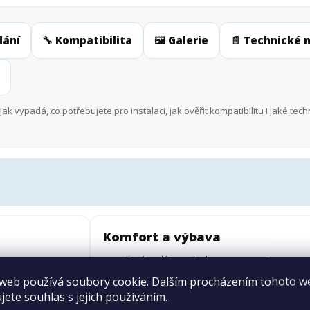
dání
🔧 Kompatibilita
🖼️ Galerie
📄 Technické 
jak vypadá, co potřebujete pro instalaci, jak ověřit kompatibilitu i jaké t
Komfort a výbava
sušení teplým vzduchem
dálkové ovládání
web používá soubory cookie. Dalším procházením tohoto 
boční ovládací tlačítka
jete souhlas s jejich používáním.
deodorizer