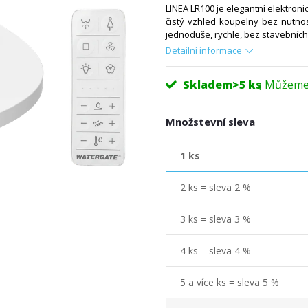
LINEA LR100 je elegantní elektronic
čistý vzhled koupelny bez nutnos
jednoduše, rychle, bez stavebních
Detailní informace
Skladem
>5 ks
Množstevní sleva
1 ks
2 ks = sleva 2 %
3 ks = sleva 3 %
4 ks = sleva 4 %
5 a více ks = sleva 5 %