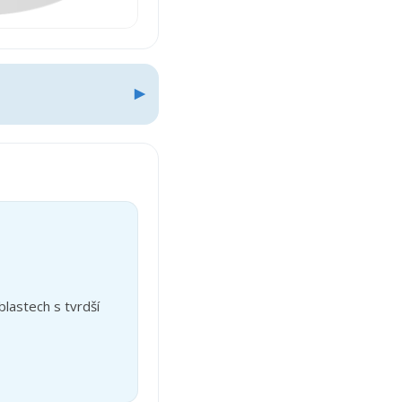
lastech s tvrdší