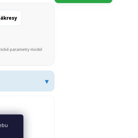
nákresy
echnické parametry model
webu