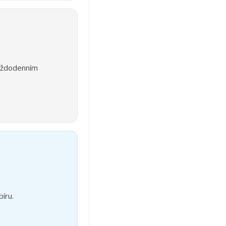
každodenním
íru.