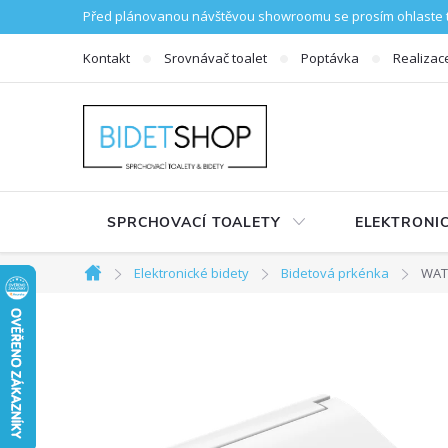
Přejít na obsah
Před plánovanou návštěvou showroomu se prosím ohlaste te
Kontakt
Srovnávač toalet
Poptávka
Realizac
SPRCHOVACÍ TOALETY
ELEKTRONIC
Elektronické bidety
Bidetová prkénka
WATE
Domů