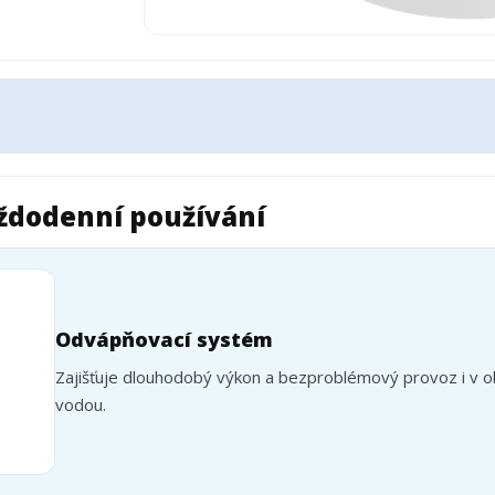
aždodenní používání
Odvápňovací systém
Zajišťuje dlouhodobý výkon a bezproblémový provoz i v ob
vodou.