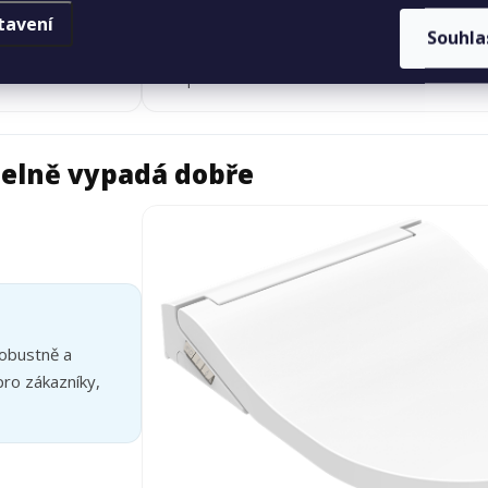
tavení
noční světlo
Souhla
soft close
quick release
pelně vypadá dobře
robustně a
pro zákazníky,