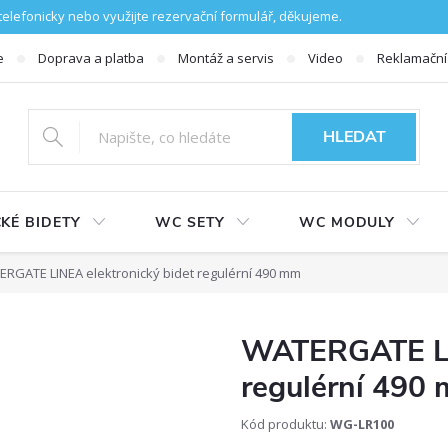
lefonicky nebo využijte rezervační formulář, děkujeme.
e
Doprava a platba
Montáž a servis
Video
Reklamační
HLEDAT
KÉ BIDETY
WC SETY
WC MODULY
RGATE LINEA elektronický bidet regulérní 490 mm
WATERGATE LIN
regulérní 490
Kód produktu:
WG-LR100