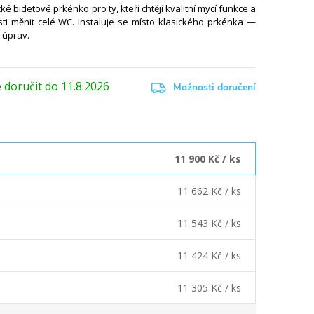
ké bidetové prkénko pro ty, kteří chtějí kvalitní mycí funkce a
ti měnit celé WC. Instaluje se místo klasického prkénka —
 úprav.
11.8.2026
Možnosti doručení
11 900 Kč
/ ks
11 662 Kč
/ ks
11 543 Kč
/ ks
11 424 Kč
/ ks
11 305 Kč
/ ks