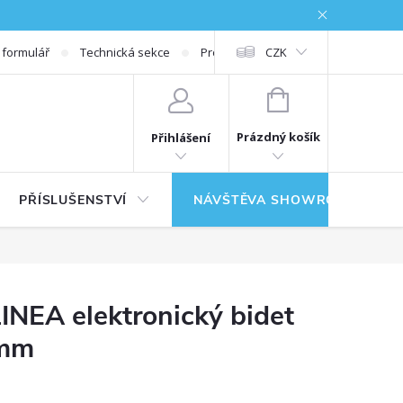
 formulář
Technická sekce
Prodloužená záruka
CZK
NÁKUPNÍ KOŠÍK
Prázdný košík
Přihlášení
PŘÍSLUŠENSTVÍ
NÁVŠTĚVA SHOWROOMU
EA elektronický bidet
 mm