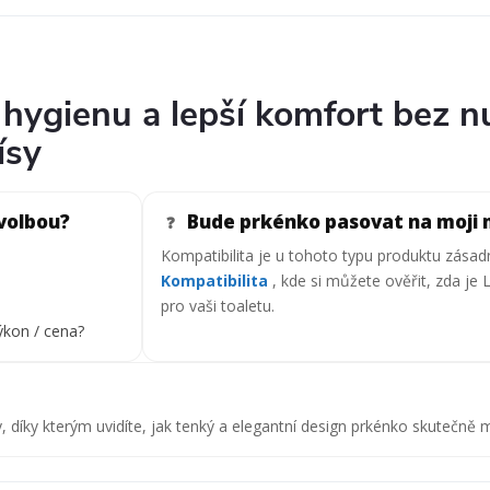
í hygienu a lepší komfort bez n
ísy
 volbou?
Bude prkénko pasovat na moji 
❓
Kompatibilita je u tohoto typu produktu zásadn
Kompatibilita
, kde si můžete ověřit, zda je
pro vaši toaletu.
kon / cena?
y, díky kterým uvidíte, jak tenký a elegantní design prkénko skutečně 