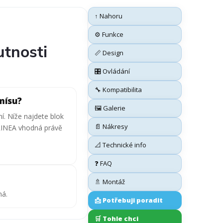
↑ Nahoru
⚙️ Funkce
utnosti
📏 Design
🎛️ Ovládání
🔧 Kompatibilita
mísu?
🖼️ Galerie
í. Níže najdete blok
📄 Nákresy
 LINEA vhodná právě
📐 Technické info
❓ FAQ
🚿 Montáž
má.
📩 Potřebuji poradit
🛒 Tohle chci