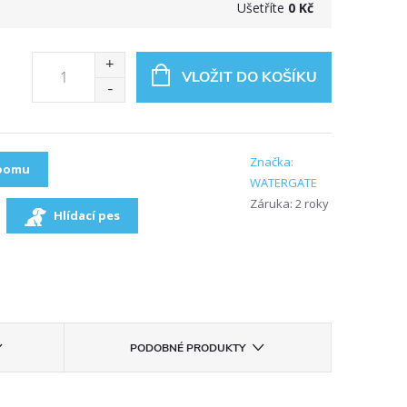
Ušetříte
0 Kč
VLOŽIT DO KOŠÍKU
Značka:
roomu
WATERGATE
Záruka
:
2 roky
Hlídací pes
PODOBNÉ PRODUKTY