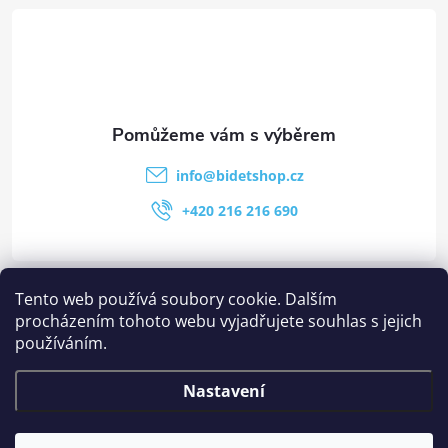
info
@
bidetshop.cz
+420 216 216 690
Kategorie
Tento web používá soubory cookie. Dalším
procházením tohoto webu vyjadřujete souhlas s jejich
používáním.
Stránky
Nastavení
Ostatní informace