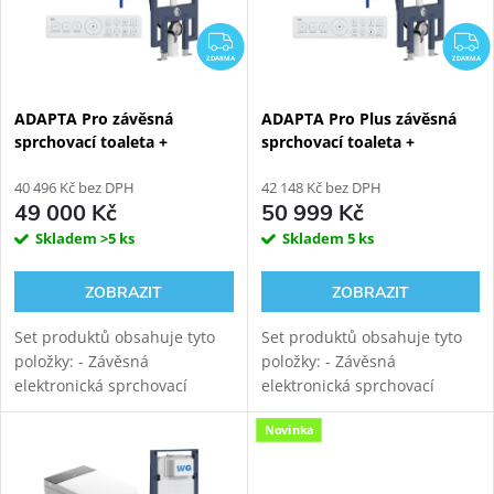
ZDARMA
Z
ZDARMA
ZDARMA
ADAPTA Pro závěsná
ADAPTA Pro Plus závěsná
sprchovací toaleta +
sprchovací toaleta +
WATERGATE PRO
WATERGATE PRO
instalační modul WG-MS100
40 496 Kč bez DPH
instalační modul WG-MS100
42 148 Kč bez DPH
49 000 Kč
50 999 Kč
Skladem
>5 ks
Skladem
5 ks
ZOBRAZIT
ZOBRAZIT
Set produktů obsahuje tyto
Set produktů obsahuje tyto
položky: - Závěsná
položky: - Závěsná
elektronická sprchovací
elektronická sprchovací
toaleta WATERGATE ADAPTA
toaleta WATERGATE ADAPTA
Novinka
Pro s mytím i sušením.
Pro+ s mytím i sušením.
Rimfree vortex keramika s
Rimfree vortex keramika s
tichým vírovým
tichým vírovým