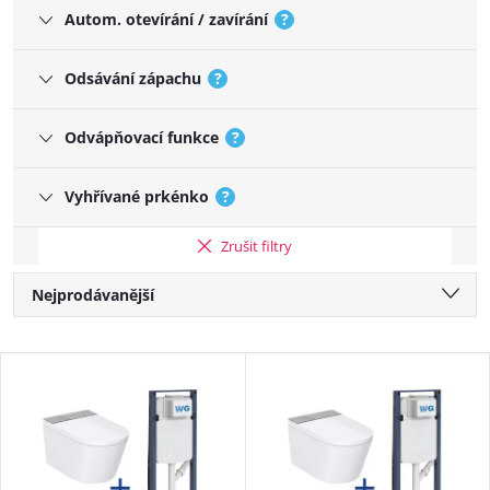
Autom. otevírání / zavírání
?
Odsávání zápachu
?
Odvápňovací funkce
?
Vyhřívané prkénko
?
Zrušit filtry
Řazení produktů
Nejprodávanější
Nejlevnější
Výpis produktů
Nejdražší
Abecedně