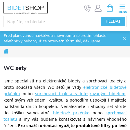
Přejít na obsah
NÁKUPNÍ 
HLEDAT
Před plánovanou návštěvou showroomu se prosím ohlaste
telefonicky nebo využijte rezervační formulář, děkujeme.
Domů
WC sety
Jsme specialisti na elektronické bidety a sprchovací toalety a
proto součástí všech WC setů je vždy
elektronické bidetové
prkénko
nebo
sprchovací toaleta s integrovaným bidetem
,
která svým vzhledem, kvalitou a pohodlím uspokojí i majitele
nadstandardních koupelen. Nenaleznete-li vhodný set vložte
do košíku samostatně
bidetové prkénko
nebo
sprchovací
toaletu
a my Vás budeme kontaktovat s návrhem vhodného
řešení.
Pro snažší orientaci využijte produktové filtry po levé