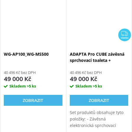
Z
ZDARMA
WG-AP100_WG-MS500
ADAPTA Pro CUBE závěsná
sprchovací toaleta +
WATERGATE PRO
40 496 Kč bez DPH
instalační modul WG-MS100
40 496 Kč bez DPH
49 000 Kč
49 000 Kč
Skladem
>5 ks
Skladem
>5 ks
ZOBRAZIT
ZOBRAZIT
Set produktů obsahuje tyto
položky: - Závěsná
elektronická sprchovací
toaleta WATERGATE ADAPTA