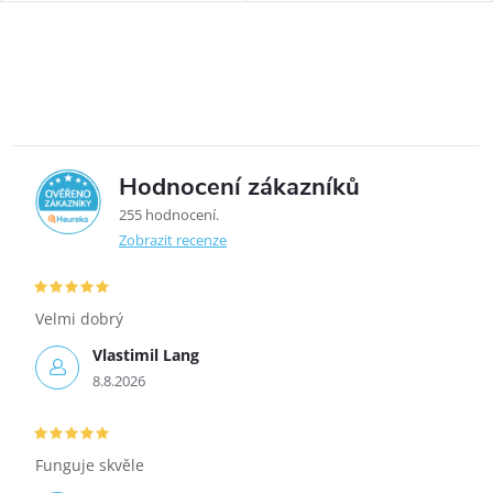
Pro s mytím i sušením.
Rimfree vortex keramika s
Ovládací prvky výpisu
tichým vírovým
splachováním....
Hodnocení zákazníků
5,0
255 hodnocení
Zobrazit recenze
Velmi dobrý
Vlastimil Lang
8.8.2026
Funguje skvěle