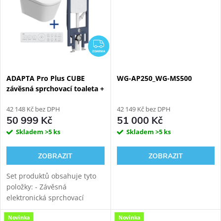
splachováním....
splachováním....
ZDARMA
ZDARMA
ADAPTA Pro Plus CUBE
WG-AP250_WG-MS500
závěsná sprchovací toaleta +
WATERGATE PRO
instalační modul WG-MS100
42 148 Kč bez DPH
42 149 Kč bez DPH
50 999 Kč
51 000 Kč
Skladem
>5 ks
Skladem
>5 ks
ZOBRAZIT
ZOBRAZIT
Set produktů obsahuje tyto
položky: - Závěsná
elektronická sprchovací
toaleta WATERGATE ADAPTA
Novinka
Novinka
Pro+ s mytím i sušením.