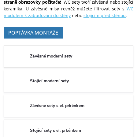
straně obrazovky počítače!
WC sety tvoří závěsná nebo stojící
keramika. U závěsné mísy rovněž můžete filtrovat sety s
WC
modulem k zabudování do stěny
nebo
stojícím před stěnou
.
POPTÁVKA MONTÁŽE
Závěsné moderní sety
Stojící moderní sety
Závěsné sety s el. prkénkem
Stojící sety s el. prkénkem