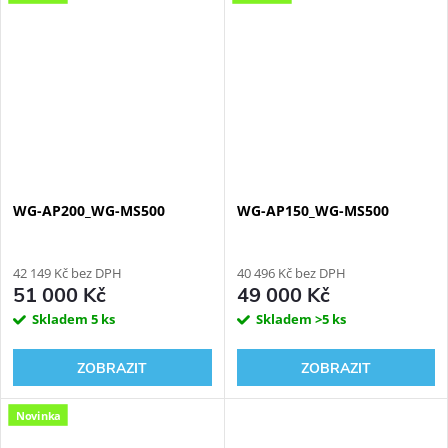
Rimfree vortex keramika ve
tvaru CUBE s tichým
vírovým...
WG-AP200_WG-MS500
WG-AP150_WG-MS500
42 149 Kč bez DPH
40 496 Kč bez DPH
51 000 Kč
49 000 Kč
Skladem
5 ks
Skladem
>5 ks
ZOBRAZIT
ZOBRAZIT
Novinka