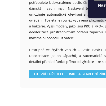
potřebujete k dokonalému pocitu čistoty a komfort
Nas
dámské i zadní mytí. Nastavení teploty vod
umožňuje automatické otevírání a zavírání v
ovládání.
Toaleta je rovněž vybavena plazmatickou
a bakterie. Vyšší modely, jako jsou PRO a PRO+,
deodorizace prostřednictvím odtahu zápachu.
maximální pohodlí uživatele
.
Dostupná ve čtyřech verzích – Basic, Basic+, 
Deodorizace (odtah zápachů) a Automatické sp
detailní přehled funkcí přímo od výrobce – ke st
OTEVŘÍT PŘEHLED FUNKCÍ A STAVEBNÍ PŘI