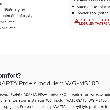
didla
Automatické splach
očištění trysky
Deodorizace (odtah
uální čištění trysky
TYTO FUNKCE TOALE
ní světlo
MODULEM WATERGATE 
lní světlo
omfort?
y ADAPTA Pro+ s modulem WG-MS100
chovací toalety ADAPTA PRO+ (nebo PRO) - včetně funkcí automat
olečně s toaletou instalační WC modul WATERGATE WG-MS100. 
 propojení s Pro verzemi toalety ADAPTA a poskytl tyto praktické ino