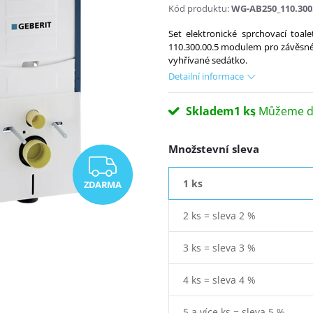
Kód produktu:
WG-AB250_110.300
Set elektronické sprchovací toa
110.300.00.5 modulem pro závěsné W
vyhřívané sedátko.
Detailní informace
Skladem
1 ks
Množstevní sleva
ZDARMA
1 ks
ZDARMA
2 ks = sleva 2 %
3 ks = sleva 3 %
4 ks = sleva 4 %
5 a více ks = sleva 5 %