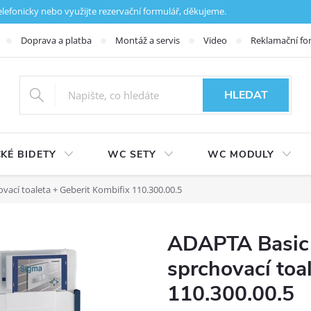
fonicky nebo využijte rezervační formulář, děkujeme.
Doprava a platba
Montáž a servis
Video
Reklamační fo
HLEDAT
KÉ BIDETY
WC SETY
WC MODULY
ací toaleta + Geberit Kombifix 110.300.00.5
ADAPTA Basic
sprchovací toa
110.300.00.5