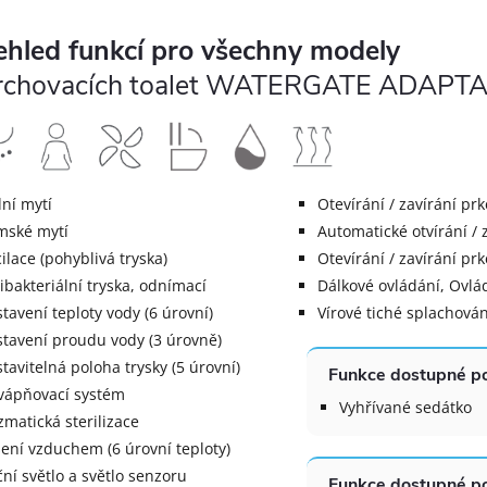
ehled funkcí pro všechny modely
rchovacích toalet WATERGATE ADAPT
ní mytí
Otevírání / zavírání p
mské mytí
Automatické otvírání / 
ilace (pohyblivá tryska)
Otevírání / zavírání pr
ibakteriální tryska, odnímací
Dálkové ovládání, Ovlád
tavení teploty vody (6 úrovní)
Vírové tiché splachován
tavení proudu vody (3 úrovně)
tavitelná poloha trysky (5 úrovní)
Funkce dostupné po
ápňovací systém
Vyhřívané sedátko
zmatická sterilizace
ení vzduchem (6 úrovní teploty)
ní světlo a světlo senzoru
Funkce dostupné po