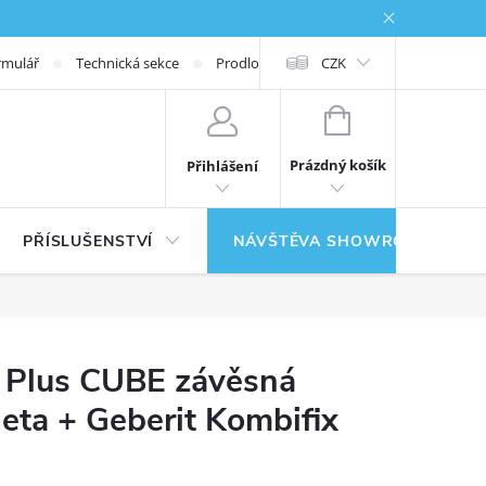
rmulář
Technická sekce
Prodloužená záruka
CZK
NÁKUPNÍ KOŠÍK
Prázdný košík
Přihlášení
PŘÍSLUŠENSTVÍ
NÁVŠTĚVA SHOWROOMU
 Plus CUBE závěsná
leta + Geberit Kombifix