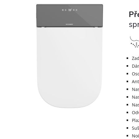
Př
sp
Zad
Dá
Osc
Ant
Nas
Nas
Nas
Odv
Pla
Suš
Noč