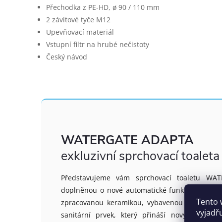
Přechodka z PE-HD, ø 90 / 110 mm
2 závitové tyče M12
Upevňovací materiál
Vstupní filtr na hrubé nečistoty
Český návod
WATERGATE ADAPTA
exkluzivní sprchovací toaleta
Představujeme vám sprchovací toaletu WAT
doplněnou o nové automatické funkce. Elegantní
Tento 
zpracovanou keramikou, vybavenou velice tich
vyjadř
sanitární prvek, který přináší nový nepozn