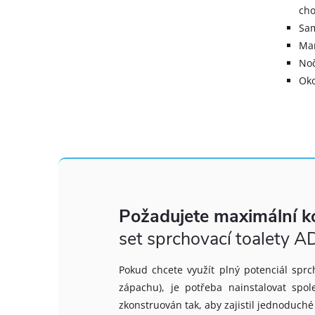
cho
Sam
Man
Noč
Oko
Požadujete maximální k
set sprchovací toalet
Pokud chcete využít plný potenciál spr
zápachu), je potřeba nainstalovat sp
zkonstruován tak, aby zajistil jednoduché