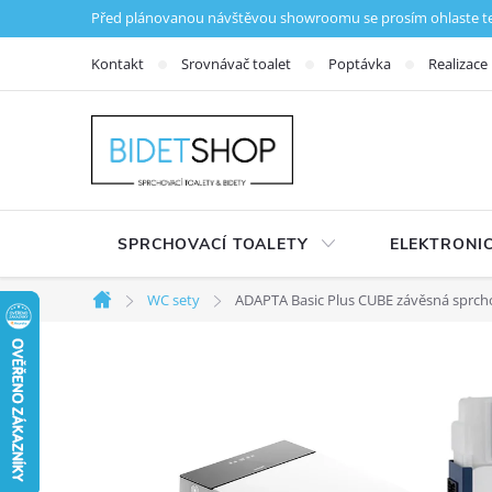
Přejít na obsah
Před plánovanou návštěvou showroomu se prosím ohlaste tele
Kontakt
Srovnávač toalet
Poptávka
Realizace
SPRCHOVACÍ TOALETY
ELEKTRONIC
WC sety
ADAPTA Basic Plus CUBE závěsná sprchov
Domů