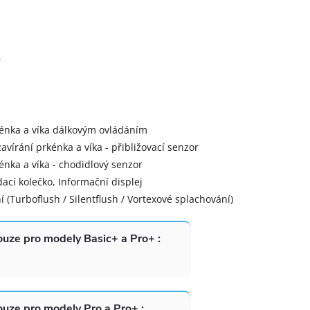
A
rkénka a víka dálkovým ovládáním
zavírání prkénka a víka - přibližovací senzor
kénka a víka - chodidlový senzor
ací kolečko, Informační displej
í (Turboflush / Silentflush / Vortexové splachování)
uze pro modely Basic+ a Pro+ :
uze pro modely Pro a Pro+ :