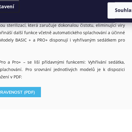
u. Pozičně nastavitelná oscilační antibakteriální tryska zajistí
tavení
Souhla
y, intenzity vodního proudu a automatické sušení. ADAPTA
íka i sedátka za použití pohybových senzorů nebo dálkového
 sterilizací, která zaručuje dokonalou čistotu, eliminující viry
 přináší další funkce včetně automatického splachování a účinné
 Modely BASIC + a PRO+ disponují i vyhřívaným sedátkem pro
Pro a Pro+ – se liší přídavnými funkcemi: Vyhřívání sedátka,
lachování. Pro srovnání jednotlivých modelů je k dispozici
ažení v PDF:
PRAVENOST (PDF)