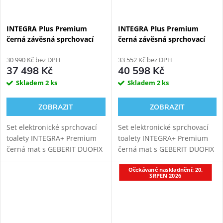
INTEGRA Plus Premium
INTEGRA Plus Premium
černá závěsná sprchovací
černá závěsná sprchovací
toaleta + Geberit Duofix
toaleta + Geberit Duofix
111.925.00.6
30 990 Kč bez DPH
111.367.00.5
33 552 Kč bez DPH
37 498 Kč
40 598 Kč
Skladem
2 ks
Skladem
2 ks
ZOBRAZIT
ZOBRAZIT
Set elektronické sprchovací
Set elektronické sprchovací
toalety INTEGRA+ Premium
toalety INTEGRA+ Premium
černá mat s GEBERIT DUOFIX
černá mat s GEBERIT DUOFIX
111.925.00.6 modulem pro
111.367.00.5 modulem pro
Očekávané naskladnění: 20.
závěsné WC. Oproti základní
závěsné WC. Oproti základní
SRPEN 2026
verzi přináší INTEGRA+
verzi přináší INTEGRA+
vylepšený...
vylepšený...