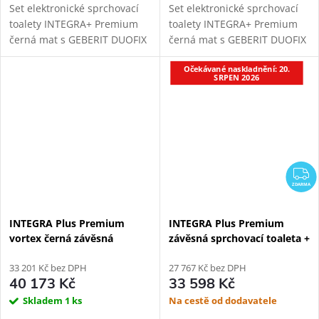
Set elektronické sprchovací
Set elektronické sprchovací
toalety INTEGRA+ Premium
toalety INTEGRA+ Premium
černá mat s GEBERIT DUOFIX
černá mat s GEBERIT DUOFIX
111.925.00.5 modulem pro
111.030.00.2 modulem pro
Očekávané naskladnění: 20.
závěsné WC. Oproti základní
závěsné WC. Oproti základní
SRPEN 2026
verzi přináší INTEGRA+
verzi přináší INTEGRA+
vylepšený...
vylepšený...
Z
ZDARMA
INTEGRA Plus Premium
INTEGRA Plus Premium
vortex černá závěsná
závěsná sprchovací toaleta +
sprchovací toaleta + Geberit
Geberit Duofix 111.367.00.5
Duofix 111.003.00.2
33 201 Kč bez DPH
27 767 Kč bez DPH
40 173 Kč
33 598 Kč
Skladem
1 ks
Na cestě od dodavatele