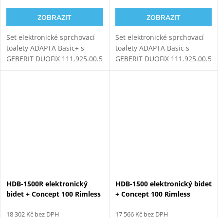
ZOBRAZIT
ZOBRAZIT
Set elektronické sprchovací
Set elektronické sprchovací
toalety ADAPTA Basic+ s
toalety ADAPTA Basic s
GEBERIT DUOFIX 111.925.00.5
GEBERIT DUOFIX 111.925.00.5
modulem pro závěsné
modulem pro závěsné WC.
WC. Oproti verzi ADAPTA
Basic obsahuje tento typ
toalety navíc...
HDB-1500R elektronický
HDB-1500 elektronický bidet
bidet + Concept 100 Rimless
+ Concept 100 Rimless
závěsné WC + Geberit
závěsné WC + Geberit
Duofix 111.925.00.5
18 302 Kč bez DPH
Duofix 111.925.00.5
17 566 Kč bez DPH