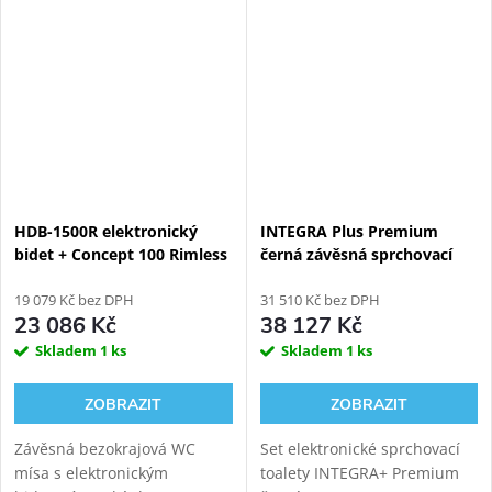
Basic obsahuje tento typ
toalety navíc...
HDB-1500R elektronický
INTEGRA Plus Premium
bidet + Concept 100 Rimless
černá závěsná sprchovací
závěsné WC + Geberit
toaleta + Geberit Duofix
Kombifix 110.300.00.5
19 079 Kč bez DPH
111.300.00.6
31 510 Kč bez DPH
23 086 Kč
38 127 Kč
Skladem
1 ks
Skladem
1 ks
ZOBRAZIT
ZOBRAZIT
Závěsná bezokrajová WC
Set elektronické sprchovací
mísa s elektronickým
toalety INTEGRA+ Premium