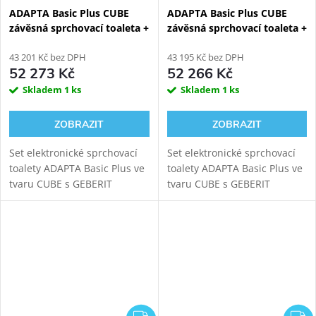
ADAPTA Basic Plus CUBE
ADAPTA Basic Plus CUBE
závěsná sprchovací toaleta +
závěsná sprchovací toaleta +
Geberit Duofix 111.030.00.2
Geberit Duofix 111.003.00.2
43 201 Kč bez DPH
43 195 Kč bez DPH
52 273 Kč
52 266 Kč
Skladem
1 ks
Skladem
1 ks
ZOBRAZIT
ZOBRAZIT
Set elektronické sprchovací
Set elektronické sprchovací
toalety ADAPTA Basic Plus ve
toalety ADAPTA Basic Plus ve
tvaru CUBE s GEBERIT
tvaru CUBE s GEBERIT
DUOFIX 111.030.00.2
DUOFIX 111.003.00.2
modulem pro závěsné WC.
modulem pro závěsné WC.
Oproti verzi Basic tato toaleta
Oproti verzi Basic tato toaleta
nabídne navíc i...
nabídne navíc i...
ZDARMA
Z