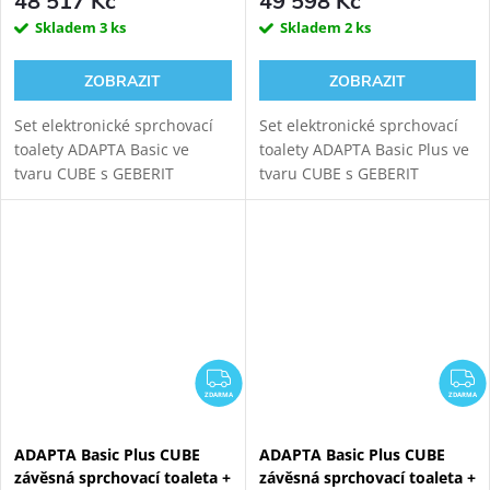
48 517 Kč
49 598 Kč
Skladem
3 ks
Skladem
2 ks
ZOBRAZIT
ZOBRAZIT
Set elektronické sprchovací
Set elektronické sprchovací
toalety ADAPTA Basic ve
toalety ADAPTA Basic Plus ve
tvaru CUBE s GEBERIT
tvaru CUBE s GEBERIT
KOMBIFIX 110.367.00.5
DUOFIX 111.925.00.5
modulem pro závěsné WC.
modulem pro závěsné WC.
Oproti verzi Basic tato toaleta
nabídne navíc i...
ZDARMA
Z
ZDARMA
ZDARMA
ADAPTA Basic Plus CUBE
ADAPTA Basic Plus CUBE
závěsná sprchovací toaleta +
závěsná sprchovací toaleta +