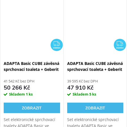
modulem pro závěsné WC.
modulem pro závěsné WC.
ZDARMA
Z
ZDARMA
ZDARMA
ADAPTA Basic CUBE závěsná
ADAPTA Basic CUBE závěsná
sprchovací toaleta + Geberit
sprchovací toaleta + Geberit
Duofix 111.003.00.2
Kombifix Eco 110.302.00.5
41 542 Kč bez DPH
39 595 Kč bez DPH
50 266 Kč
47 910 Kč
Skladem
1 ks
Skladem
5 ks
ZOBRAZIT
ZOBRAZIT
Set elektronické sprchovací
Set elektronické sprchovací
toalety ADAPTA Basic ve
toalety ADAPTA Basic ve