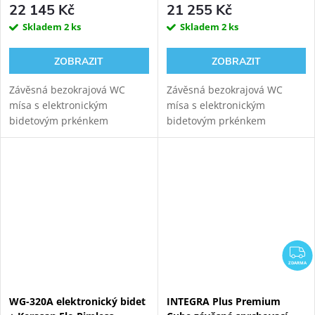
22 145 Kč
21 255 Kč
Skladem
2 ks
Skladem
2 ks
ZOBRAZIT
ZOBRAZIT
Závěsná bezokrajová WC
Závěsná bezokrajová WC
mísa s elektronickým
mísa s elektronickým
bidetovým prkénkem
bidetovým prkénkem
HYUNDAI Wacortec s
HYUNDAI Wacortec s
dálkovým ovládáním pro
postranním panelem pro
komfortní zadní mytí,
komfortní zadní mytí,
dámské mytí a sušení s
dámské mytí a sušení s
GEBERIT DUOFIX
GEBERIT DUOFIX
111.925.00.5...
111.925.00.5...
Z
ZDARMA
WG-320A elektronický bidet
INTEGRA Plus Premium