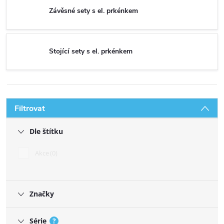
Závěsné sety s el. prkénkem
Stojící sety s el. prkénkem
Filtrovat
Dle štítku
Akce
0
Značky
Série
?