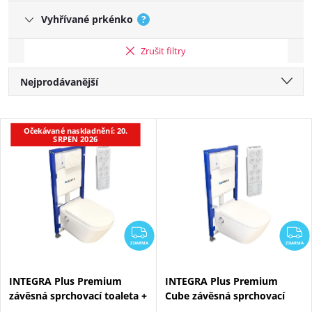
Vyhřívané prkénko
?
Zrušit filtry
Řazení produktů
Nejprodávanější
Nejlevnější
Výpis produktů
Očekávané naskladnění: 20.
Nejdražší
SRPEN 2026
Abecedně
ZDARMA
Z
ZDARMA
ZDARMA
INTEGRA Plus Premium
INTEGRA Plus Premium
závěsná sprchovací toaleta +
Cube závěsná sprchovací
Geberit Duofix 111.300.00.6
toaleta + Geberit Duofix