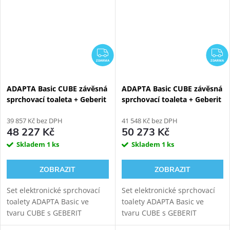
ZDARMA
Z
ZDARMA
ZDARMA
ADAPTA Basic CUBE závěsná
ADAPTA Basic CUBE závěsná
sprchovací toaleta + Geberit
sprchovací toaleta + Geberit
Duofix 111.300.00.6
Duofix 111.030.00.2
39 857 Kč bez DPH
41 548 Kč bez DPH
48 227 Kč
50 273 Kč
Skladem
1 ks
Skladem
1 ks
ZOBRAZIT
ZOBRAZIT
Set elektronické sprchovací
Set elektronické sprchovací
toalety ADAPTA Basic ve
toalety ADAPTA Basic ve
tvaru CUBE s GEBERIT
tvaru CUBE s GEBERIT
DUOFIX 111.300.00.6
DUOFIX 111.030.00.2