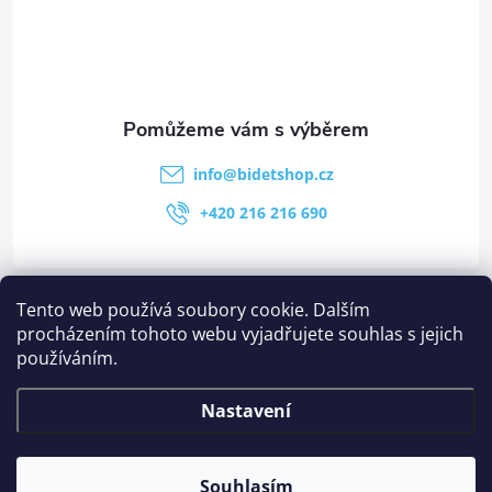
info
@
bidetshop.cz
+420 216 216 690
Tento web používá soubory cookie. Dalším
Kategorie
procházením tohoto webu vyjadřujete souhlas s jejich
používáním.
Stránky
Nastavení
Ostatní informace
Souhlasím