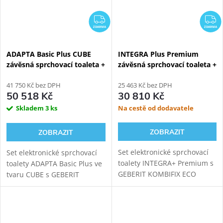
ZDARMA
Z
ZDARMA
ZDARMA
ADAPTA Basic Plus CUBE
INTEGRA Plus Premium
závěsná sprchovací toaleta +
závěsná sprchovací toaleta +
Geberit Kombifix
Geberit Kombifix Eco
110.367.00.5
41 750 Kč bez DPH
110.302.00.5
25 463 Kč bez DPH
50 518 Kč
30 810 Kč
Skladem
3 ks
Na cestě od dodavatele
ZOBRAZIT
ZOBRAZIT
Set elektronické sprchovací
Set elektronické sprchovací
toalety INTEGRA+ Premium s
toalety ADAPTA Basic Plus ve
GEBERIT KOMBIFIX ECO
tvaru CUBE s GEBERIT
110.302.00.5 modulem pro
KOMBIFIX 110.367.00.5
závěsné WC. Oproti základní
modulem pro závěsné WC.
verzi přináší INTEGRA+
Oproti verzi Basic tato toaleta
vylepšený ovladač, novou...
nabídne navíc i...