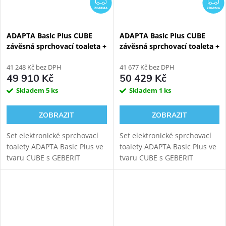
ZDARMA
ZDARMA
ADAPTA Basic Plus CUBE
ADAPTA Basic Plus CUBE
závěsná sprchovací toaleta +
závěsná sprchovací toaleta +
Geberit Kombifix Eco
Geberit Kombifix
110.302.00.5
41 248 Kč bez DPH
110.300.00.5
41 677 Kč bez DPH
49 910 Kč
50 429 Kč
Skladem
5 ks
Skladem
1 ks
ZOBRAZIT
ZOBRAZIT
Set elektronické sprchovací
Set elektronické sprchovací
toalety ADAPTA Basic Plus ve
toalety ADAPTA Basic Plus ve
tvaru CUBE s GEBERIT
tvaru CUBE s GEBERIT
KOMBIFIX ECO 110.302.00.5
KOMBIFIX 110.300.00.5
modulem pro závěsné WC.
modulem pro závěsné WC.
Oproti verzi Basic tato toaleta
Oproti verzi Basic tato toaleta
nabídne navíc i...
nabídne navíc i...