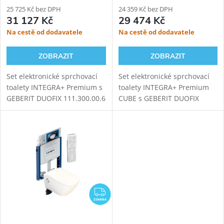
25 725 Kč bez DPH
111.925.00.5
24 359 Kč bez DPH
31 127 Kč
29 474 Kč
Na cestě od dodavatele
Na cestě od dodavatele
ZOBRAZIT
ZOBRAZIT
Set elektronické sprchovací
Set elektronické sprchovací
toalety INTEGRA+ Premium s
toalety INTEGRA+ Premium
GEBERIT DUOFIX 111.300.00.6
CUBE s GEBERIT DUOFIX
modulem pro závěsné WC.
111.925.00.5 modulem pro
Oproti základní verzi přináší
závěsné WC. Oproti základní
INTEGRA+ vylepšený ovladač,
verzi přináší INTEGRA+
novou...
vylepšený ovladač,...
ZDARMA
ZDARMA