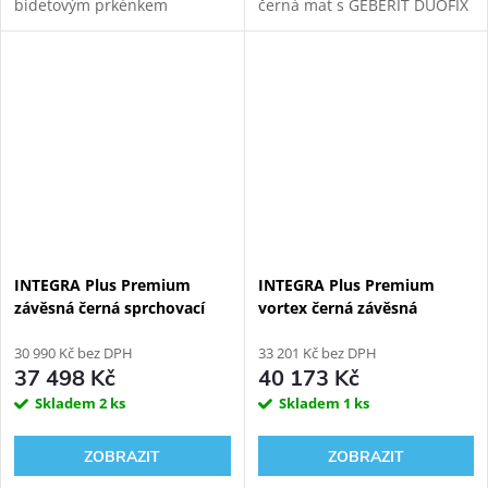
bidetovým prkénkem
černá mat s GEBERIT DUOFIX
HYUNDAI Wacortec s
111.300.00.6 modulem pro
dálkovým ovládáním pro
závěsné WC. Oproti základní
komfortní zadní mytí,
verzi přináší INTEGRA+
dámské mytí a sušení s
vylepšený...
GEBERIT KOMBIFIX...
INTEGRA Plus Premium
INTEGRA Plus Premium
závěsná černá sprchovací
vortex černá závěsná
toaleta + Geberit Duofix
sprchovací toaleta + Geberit
111.925.00.5
30 990 Kč bez DPH
Duofix 111.030.00.2
33 201 Kč bez DPH
37 498 Kč
40 173 Kč
Skladem
2 ks
Skladem
1 ks
ZOBRAZIT
ZOBRAZIT