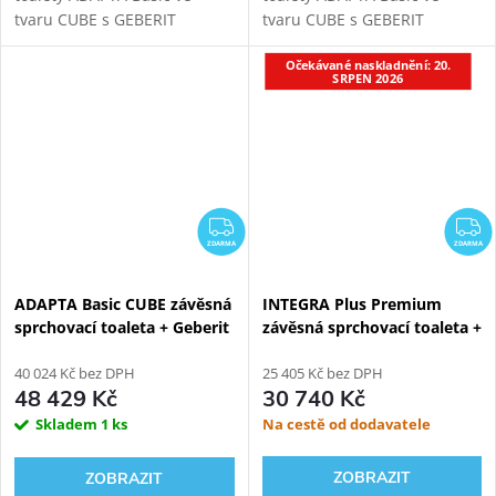
tvaru CUBE s GEBERIT
tvaru CUBE s GEBERIT
DUOFIX 111.003.00.2
KOMBIFIX ECO 110.302.00.5
Očekávané naskladnění: 20.
modulem pro závěsné WC.
modulem pro závěsné WC.
SRPEN 2026
ZDARMA
Z
ZDARMA
ZDARMA
ADAPTA Basic CUBE závěsná
INTEGRA Plus Premium
sprchovací toaleta + Geberit
závěsná sprchovací toaleta +
Kombifix 110.300.00.5
Geberit Duofix 111.925.00.5
40 024 Kč bez DPH
25 405 Kč bez DPH
48 429 Kč
30 740 Kč
Skladem
1 ks
Na cestě od dodavatele
ZOBRAZIT
ZOBRAZIT