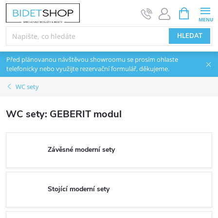
Přejít na obsah
NÁKUPNÍ 
HLEDAT
Před plánovanou návštěvou showroomu se prosím ohlaste
telefonicky nebo využijte rezervační formulář, děkujeme.
WC sety
WC sety: GEBERIT modul
Závěsné moderní sety
Stojící moderní sety