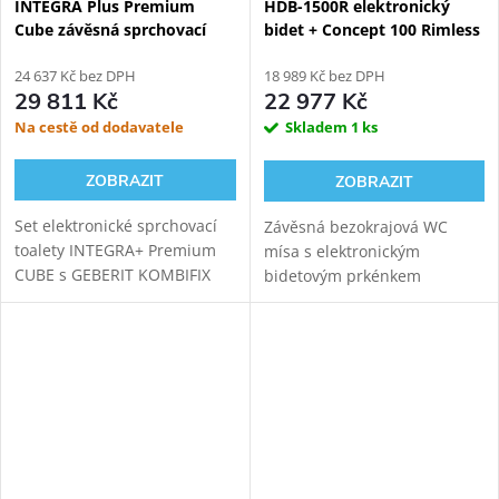
INTEGRA Plus Premium
HDB-1500R elektronický
Cube závěsná sprchovací
bidet + Concept 100 Rimless
toaleta + Geberit Kombifix
závěsné WC + Geberit
Eco 110.302.00.5
24 637 Kč bez DPH
Duofix 111.300.00.6
18 989 Kč bez DPH
29 811 Kč
22 977 Kč
Na cestě od dodavatele
Skladem
1 ks
ZOBRAZIT
ZOBRAZIT
Set elektronické sprchovací
Závěsná bezokrajová WC
toalety INTEGRA+ Premium
mísa s elektronickým
CUBE s GEBERIT KOMBIFIX
bidetovým prkénkem
ECO 110.302.00.5 modulem
HYUNDAI Wacortec s
pro závěsné WC. Oproti
dálkovým ovládáním pro
základní verzi přináší
komfortní zadní mytí,
INTEGRA+ vylepšený
dámské mytí a sušení s
ovladač,...
GEBERIT DUOFIX
111.300.00.6...