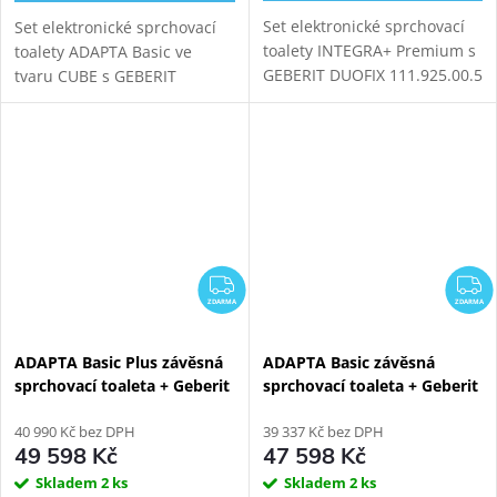
Set elektronické sprchovací
Set elektronické sprchovací
toalety INTEGRA+ Premium s
toalety ADAPTA Basic ve
GEBERIT DUOFIX 111.925.00.5
tvaru CUBE s GEBERIT
modulem pro závěsné WC.
KOMBIFIX 110.300.00.5
Oproti základní verzi přináší
modulem pro závěsné WC.
INTEGRA+ vylepšený ovladač,
novou...
ZDARMA
Z
ZDARMA
ZDARMA
ADAPTA Basic Plus závěsná
ADAPTA Basic závěsná
sprchovací toaleta + Geberit
sprchovací toaleta + Geberit
Duofix 111.925.00.5
Duofix 111.925.00.5
40 990 Kč bez DPH
39 337 Kč bez DPH
49 598 Kč
47 598 Kč
Skladem
2 ks
Skladem
2 ks