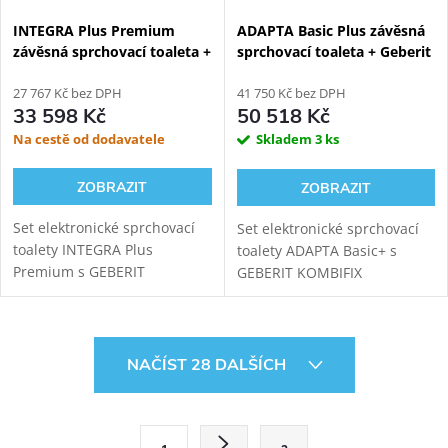
INTEGRA Plus Premium
ADAPTA Basic Plus závěsná
závěsná sprchovací toaleta +
sprchovací toaleta + Geberit
Geberit Kombifix
Kombifix 110.367.00.5
110.367.00.5
27 767 Kč bez DPH
41 750 Kč bez DPH
33 598 Kč
50 518 Kč
Na cestě od dodavatele
Skladem
3 ks
ZOBRAZIT
ZOBRAZIT
Set elektronické sprchovací
Set elektronické sprchovací
toalety INTEGRA Plus
toalety ADAPTA Basic+ s
Premium s GEBERIT
GEBERIT KOMBIFIX
KOMBIFIX 110.367.00.5
110.367.00.5 modulem pro
modulem pro závěsné WC.
závěsné WC. Oproti verzi
Oproti základní verzi přináší
ADAPTA Basic obsahuje tento
Ovládací prvky výpisu
INTEGRA+ vylepšený ovladač,
typ toalety navíc funkci...
NAČÍST 28 DALŠÍCH
novou...
Stránkování