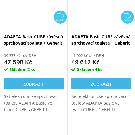
ZDARMA
Z
ZDARMA
ZDARMA
ADAPTA Basic CUBE závěsná
ADAPTA Basic CUBE závěsná
sprchovací toaleta + Geberit
sprchovací toaleta + Geberit
Duofix 111.925.00.5
Duofix 111.355.00.5
39 337 Kč bez DPH
41 002 Kč bez DPH
47 598 Kč
49 612 Kč
Skladem
2 ks
Skladem
4 ks
ZOBRAZIT
ZOBRAZIT
Set elektronické sprchovací
Set elektronické sprchovací
toalety ADAPTA Basic ve
toalety ADAPTA Basic ve
tvaru CUBE s GEBERIT
tvaru CUBE s GEBERIT
DUOFIX 111.925.00.5
DUOFIX 111.355.00.5
modulem pro závěsné WC.
modulem pro závěsné WC.