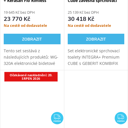
+ Kerasan Flo Rimless
Cube závěsná sprchovací
závěsné WC + Geberit
toaleta + Geberit Kombifix
Duofix 111.925.00.5
19 645 Kč bez DPH
110.367.00.5
25 139 Kč bez DPH
23 770 Kč
30 418 Kč
Na cestě od dodavatele
Na cestě od dodavatele
ZOBRAZIT
ZOBRAZIT
Tento set sestává z
Set elektronické sprchovací
následujících produktů: WG-
toalety INTEGRA+ Premium
320A elektronické bidetové
CUBE s GEBERIT KOMBIFIX
prkénko s dálkovým
110.367.00.5 modulem pro
Očekávané naskladnění: 20.
ovládáním KERASAN FLO
závěsné WC. Oproti základní
SRPEN 2026
závěsné WC 370x540mm,
verzi přináší INTEGRA+
Rim-Ex, bílá GEBERIT
vylepšený ovladač, novou...
DUOFIX...
ZDARMA
Z
ZDARMA
ZDARMA