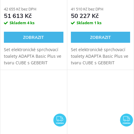
Geberit Duofix 111.355.00.5
Geberit Duofix 111.300.00.6
42 655 Kč bez DPH
41 510 Kč bez DPH
51 613 Kč
50 227 Kč
Skladem
4 ks
Skladem
1 ks
ZOBRAZIT
ZOBRAZIT
Set elektronické sprchovací
Set elektronické sprchovací
toalety ADAPTA Basic Plus ve
toalety ADAPTA Basic Plus ve
tvaru CUBE s GEBERIT
tvaru CUBE s GEBERIT
DUOFIX 111.355.00.5
DUOFIX 111.300.00.6
modulem pro závěsné WC.
modulem pro závěsné WC.
Oproti verzi Basic tato toaleta
Oproti verzi Basic tato toaleta
nabídne navíc i...
nabídne navíc i...
ZDARMA
Z
ZDARMA
ZDARMA