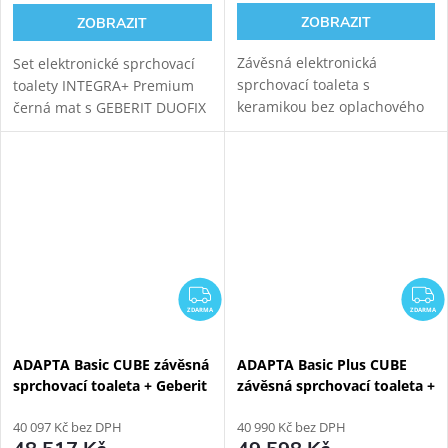
ZOBRAZIT
ZOBRAZIT
Závěsná elektronická
Set elektronické sprchovací
sprchovací toaleta s
toalety INTEGRA+ Premium
keramikou bez oplachového
černá mat s GEBERIT DUOFIX
kruhu. Oblá prémiová verze s
111.003.00.2 modulem pro
komfortním dálkovým
závěsné WC. Oproti základní
ovládáním a přidanou funkcí
verzi přináší INTEGRA+
sušení teplým vzduchem s...
vylepšený...
ZDARMA
Z
ZDARMA
ZDARMA
ADAPTA Basic CUBE závěsná
ADAPTA Basic Plus CUBE
sprchovací toaleta + Geberit
závěsná sprchovací toaleta +
Kombifix 110.367.00.5
Geberit Duofix 111.925.00.5
40 097 Kč bez DPH
40 990 Kč bez DPH