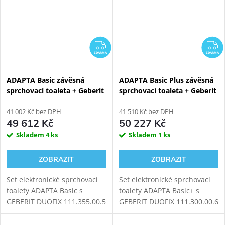
ZDARMA
Z
ZDARMA
ZDARMA
ADAPTA Basic závěsná
ADAPTA Basic Plus závěsná
sprchovací toaleta + Geberit
sprchovací toaleta + Geberit
Duofix 111.355.00.5
Duofix 111.300.00.6
41 002 Kč bez DPH
41 510 Kč bez DPH
49 612 Kč
50 227 Kč
Skladem
4 ks
Skladem
1 ks
ZOBRAZIT
ZOBRAZIT
Set elektronické sprchovací
Set elektronické sprchovací
toalety ADAPTA Basic s
toalety ADAPTA Basic+ s
GEBERIT DUOFIX 111.355.00.5
GEBERIT DUOFIX 111.300.00.6
modulem pro závěsné WC.
modulem pro závěsné
WC. Oproti verzi ADAPTA