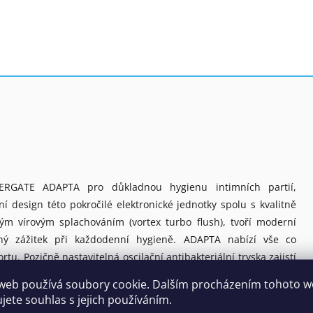
ERGATE ADAPTA pro důkladnou hygienu intimních partií,
 design této pokročilé elektronické jednotky spolu s kvalitně
ým vírovým splachováním (vortex turbo flush), tvoří moderní
aný zážitek při každodenní hygieně. ADAPTA nabízí vše co
u. Pozičně nastavitelná oscilační antibakteriální tryska zajistí
y, intenzity vodního proudu a automatické sušení. ADAPTA
web používá soubory cookie. Dalším procházením tohoto 
íka i sedátka za použití pohybových senzorů nebo dálkového
ujete souhlas s jejich používáním.
 sterilizací, která zaručuje dokonalou čistotu, eliminující viry