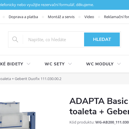
fonicky nebo využijte rezervační formulář, děkujeme.
Doprava a platba
Montáž a servis
Video
Reklamační fo
HLEDAT
KÉ BIDETY
WC SETY
WC MODULY
oaleta + Geberit Duofix 111.030.00.2
ADAPTA Basic 
toaleta + Gebe
Kód produktu:
WG-AB200_111.030