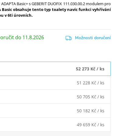
ty ADAPTA Basic+
s GEBERIT DUOFIX 111.030.00.2 modulem pro
 Basic obsahuje tento typ toalety navíc funkci vyhřívání
u v 6ti úrovních.
11.8.2026
Možnosti doručení
52 273 Kč
/ ks
51 228 Kč
/ ks
50 705 Kč
/ ks
50 182 Kč
/ ks
49 659 Kč
/ ks