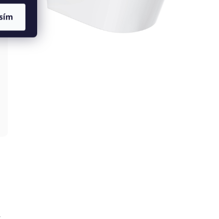
sím
A