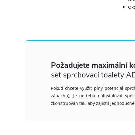
Oko
Požadujete maximální k
set sprchovací toalet
Pokud chcete využít plný potenciál spr
zápachu), je potřeba nainstalovat sp
zkonstruován tak, aby zajistil jednoduché