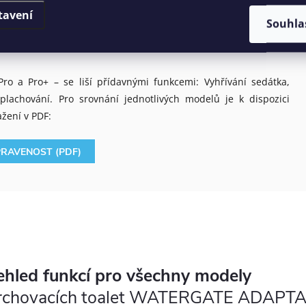
 přináší další funkce včetně automatického splachování a účinné
tavení
Souhla
 Modely BASIC + a PRO+ disponují i vyhřívaným sedátkem pro
Pro a Pro+ – se liší přídavnými funkcemi: Vyhřívání sedátka,
lachování. Pro srovnání jednotlivých modelů je k dispozici
ažení v PDF:
PRAVENOST (PDF)
ehled funkcí pro všechny modely
rchovacích toalet WATERGATE ADAPT