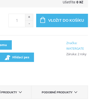
Ušetříte
0 Kč
VLOŽIT DO KOŠÍKU
Značka:
oomu
WATERGATE
Záruka
:
2 roky
Hlídací pes
CÍ PRODUKTY
PODOBNÉ PRODUKTY