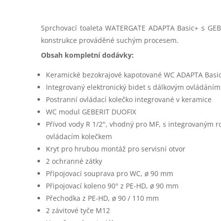
Sprchovací toaleta WATERGATE ADAPTA Basic+ s GE
konstrukce prováděné suchým procesem.
Obsah kompletní dodávky:
Keramické bezokrajové kapotované WC ADAPTA Basi
Integrovaný elektronický bidet s dálkovým ovládáním
Postranní ovládací kolečko integrované v keramice
WC modul GEBERIT DUOFIX
Přívod vody R 1/2", vhodný pro MF, s integrovaným 
ovládacím kolečkem
Kryt pro hrubou montáž pro servisní otvor
2 ochranné zátky
Připojovací souprava pro WC, ø 90 mm
Připojovací koleno 90° z PE-HD, ø 90 mm
Přechodka z PE-HD, ø 90 / 110 mm
2 závitové tyče M12