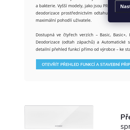
a bakterie. Vyšší modely, jako jsou PRO a PRO+,
Nas
deodorizace prostřednictvím odtahu zápachu.
maximální pohodlí uživatele
.
Dostupná ve čtyřech verzích – Basic, Basic+, 
Deodorizace (odtah zápachů) a Automatické sp
detailní přehled funkcí přímo od výrobce – ke st
OTEVŘÍT PŘEHLED FUNKCÍ A STAVEBNÍ PŘI
Př
sp