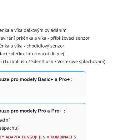
rkénka a víka dálkovým ovládáním
zavírání prkénka a víka - přibližovací senzor
kénka a víka - chodidlový senzor
ací kolečko, Informační displej
í (Turboflush / Silentflush / Vortexové splachování)
uze pro modely Basic+ a Pro+ :
uze pro modely Pro a Pro+ :
ování
 zápachu)
TY ADAPTA FUNGUJÍ JEN V KOMBINACI S