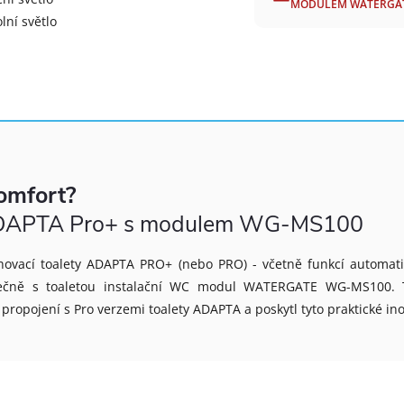
MODULEM WATERGATE 
lní světlo
omfort?
y ADAPTA Pro+ s modulem WG-MS100
chovací toalety ADAPTA PRO+ (nebo PRO) - včetně funkcí automat
olečně s toaletou instalační WC modul WATERGATE WG-MS100. 
 propojení s Pro verzemi toalety ADAPTA a poskytl tyto praktické ino