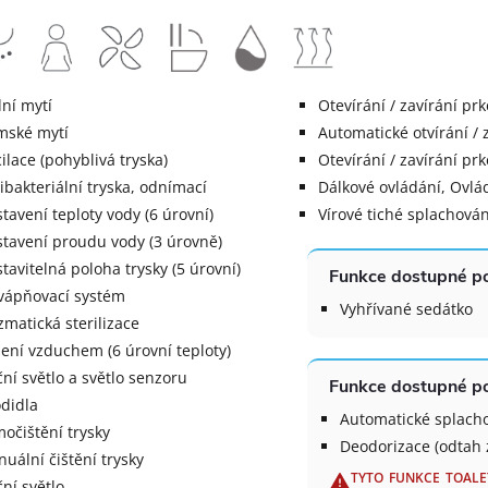
ní mytí
Otevírání / zavírání p
mské mytí
Automatické otvírání / 
ilace (pohyblivá tryska)
Otevírání / zavírání pr
ibakteriální tryska, odnímací
Dálkové ovládání, Ovlád
tavení teploty vody (6 úrovní)
Vírové tiché splachován
tavení proudu vody (3 úrovně)
tavitelná poloha trysky (5 úrovní)
Funkce dostupné po
ápňovací systém
Vyhřívané sedátko
zmatická sterilizace
ení vzduchem (6 úrovní teploty)
ní světlo a světlo senzoru
Funkce dostupné po
didla
Automatické splach
očištění trysky
Deodorizace (odtah
uální čištění trysky
TYTO FUNKCE TOALE
ní světlo