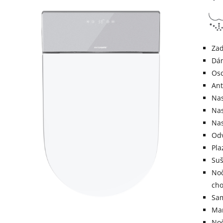
Zad
Dá
Osc
Ant
Nas
Nas
Nas
Odv
Pla
Suš
Noč
cho
Sam
Man
Noč