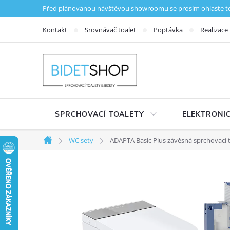
Přejít na obsah
Před plánovanou návštěvou showroomu se prosím ohlaste tele
Kontakt
Srovnávač toalet
Poptávka
Realizace
SPRCHOVACÍ TOALETY
ELEKTRONIC
WC sety
ADAPTA Basic Plus závěsná sprchovací t
Domů