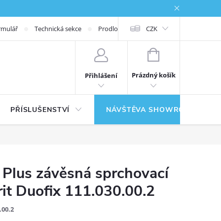
rmulář
Technická sekce
Prodloužená záruka
CZK
NÁKUPNÍ KOŠÍK
Prázdný košík
Přihlášení
PŘÍSLUŠENSTVÍ
NÁVŠTĚVA SHOWROOMU
Plus závěsná sprchovací
rit Duofix 111.030.00.2
.00.2