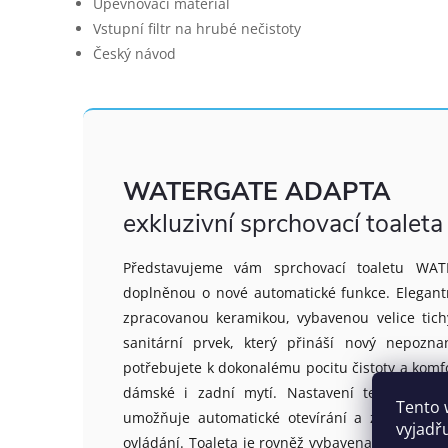
Upevňovací materiál
Vstupní filtr na hrubé nečistoty
Český návod
WATERGATE ADAPTA
exkluzivní sprchovací toaleta
Představujeme vám sprchovací toaletu WAT
doplněnou o nové automatické funkce. Elegantní
zpracovanou keramikou, vybavenou velice tich
sanitární prvek, který přináší nový nepozn
potřebujete k dokonalému pocitu čistoty a komfort
dámské i zadní mytí. Nastavení teploty vod
Tento 
umožňuje automatické otevírání a zavírání v
vyjadř
ovládání.
Toaleta je rovněž vybavena plazmatickou