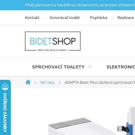
Přejít na obsah
Před plánovanou návštěvou showroomu se prosím ohlaste tele
Kontakt
Srovnávač toalet
Poptávka
Realizace
SPRCHOVACÍ TOALETY
ELEKTRONIC
WC sety
ADAPTA Basic Plus závěsná sprchovací t
Domů