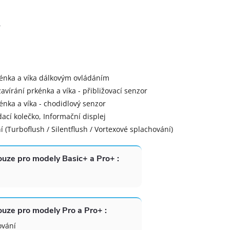
A
rkénka a víka dálkovým ovládáním
zavírání prkénka a víka - přibližovací senzor
kénka a víka - chodidlový senzor
ací kolečko, Informační displej
í (Turboflush / Silentflush / Vortexové splachování)
uze pro modely Basic+ a Pro+ :
uze pro modely Pro a Pro+ :
ování