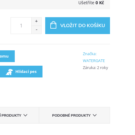
Ušetříte
0 Kč
VLOŽIT DO KOŠÍKU
Značka:
oomu
WATERGATE
Záruka
:
2 roky
Hlídací pes
CÍ PRODUKTY
PODOBNÉ PRODUKTY