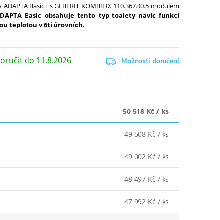
ety ADAPTA Basic+ s GEBERIT KOMBIFIX
110.367.00.5
modulem
ADAPTA Basic obsahuje tento typ toalety navíc funkci
ou teplotou v 6ti úrovních.
11.8.2026
Možnosti doručení
50 518 Kč
/ ks
49 508 Kč
/ ks
49 002 Kč
/ ks
48 497 Kč
/ ks
47 992 Kč
/ ks