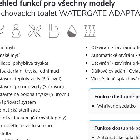
ehled funkcí pro všechny modely
rchovacích toalet WATERGATE ADAPT
ní mytí
Otevírání / zavírání p
mské mytí
Automatické otvírání / 
ilace (pohyblivá tryska)
Otevírání / zavírání pr
ibakteriální tryska, odnímací
Dálkové ovládání, Ovlád
tavení teploty vody (6 úrovní)
Vírové tiché splachován
tavení proudu vody (3 úrovně)
tavitelná poloha trysky (5 úrovní)
Funkce dostupné po
ápňovací systém
Vyhřívané sedátko
zmatická sterilizace
ení vzduchem (6 úrovní teploty)
ní světlo a světlo senzoru
Funkce dostupné po
didla
Automatické splach