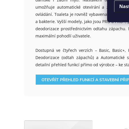
Nas
umožňuje automatické otevírání a zavírání v
ovládání.
Toaleta je rovněž vybavena plazmatickou
a bakterie. Vyšší modely, jako jsou PRO a PRO+,
deodorizace prostřednictvím odtahu zápachu.
maximální pohodlí uživatele
.
Dostupná ve čtyřech verzích – Basic, Basic+, 
Deodorizace (odtah zápachů) a Automatické sp
detailní přehled funkcí přímo od výrobce – ke st
OTEVŘÍT PŘEHLED FUNKCÍ A STAVEBNÍ PŘI