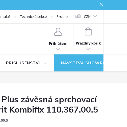
rmulář
Technická sekce
Prodloužená záruka
CZK
NÁKUPNÍ KOŠÍK
Prázdný košík
Přihlášení
PŘÍSLUŠENSTVÍ
NÁVŠTĚVA SHOWROOMU
Plus závěsná sprchovací
rit Kombifix 110.367.00.5
.00.5