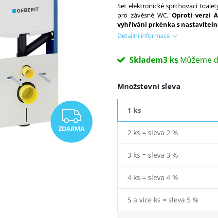
Set elektronické sprchovací toal
pro závěsné WC.
Oproti verzi 
vyhřívání prkénka s nastaviteln
Detailní informace
Skladem
3 ks
Množstevní sleva
1 ks
ZDARMA
ZDARMA
2 ks = sleva 2 %
3 ks = sleva 3 %
4 ks = sleva 4 %
5 a více ks = sleva 5 %