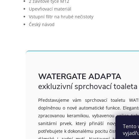
2 závitové tyče M12
Upevňovací materiál
Vstupní filtr na hrubé nečistoty
Český návod
WATERGATE ADAPTA
exkluzivní sprchovací toaleta
Představujeme vám sprchovací toaletu WAT
doplněnou o nové automatické funkce. Elegantní
zpracovanou keramikou, vybavenou velice tich
sanitární prvek, který přináší nový nepozn
Tento 
potřebujete k dokonalému pocitu čistoty a komfort
vyjadř
dámské i zadní mytí. Nastavení teploty vod