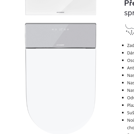
Př
sp
Zad
Dá
Osc
Ant
Nas
Nas
Nas
Odv
Pla
Suš
Noč
cho