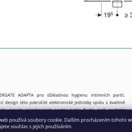
ERGATE ADAPTA pro důkladnou hygienu intimních partií,
 design této pokročilé elektronické jednotky spolu s kvalitně
ým vírovým splachováním (vortex turbo flush), tvoří moderní
aný zážitek při každodenní hygieně. ADAPTA nabízí vše co
web používá soubory cookie. Dalším procházením tohoto 
u. Pozičně nastavitelná oscilační antibakteriální tryska zajistí
ujete souhlas s jejich používáním.
y, intenzity vodního proudu a automatické sušení. ADAPTA