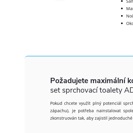
Sam
Man
Noč
Oko
Požadujete maximální k
set sprchovací toalet
Pokud chcete využít plný potenciál spr
zápachu), je potřeba nainstalovat sp
zkonstruován tak, aby zajistil jednoduché