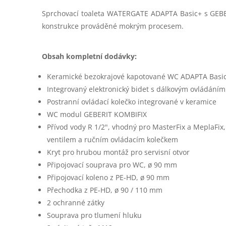
Sprchovací toaleta WATERGATE ADAPTA Basic+ s GEB
konstrukce prováděné mokrým procesem.
Obsah kompletní dodávky:
Keramické bezokrajové kapotované WC ADAPTA Basi
Integrovaný elektronický bidet s dálkovým ovládáním
Postranní ovládací kolečko integrované v keramice
WC modul GEBERIT KOMBIFIX
Přívod vody R 1/2", vhodný pro MasterFix a MeplaFi
ventilem a ručním ovládacím kolečkem
Kryt pro hrubou montáž pro servisní otvor
Připojovací souprava pro WC, ø 90 mm
Připojovací koleno z PE-HD, ø 90 mm
Přechodka z PE-HD, ø 90 / 110 mm
2 ochranné zátky
Souprava pro tlumení hluku