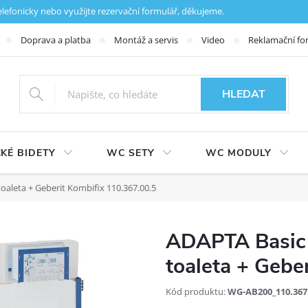
fonicky nebo využijte rezervační formulář, děkujeme.
Doprava a platba
Montáž a servis
Video
Reklamační fo
HLEDAT
KÉ BIDETY
WC SETY
WC MODULY
oaleta + Geberit Kombifix 110.367.00.5
ADAPTA Basic 
toaleta + Gebe
Kód produktu:
WG-AB200_110.367