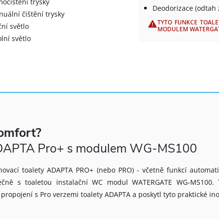
očištění trysky
Deodorizace (odtah
uální čištění trysky
TYTO FUNKCE TOALE
ní světlo
MODULEM WATERGATE 
lní světlo
omfort?
y ADAPTA Pro+ s modulem WG-MS100
chovací toalety ADAPTA PRO+ (nebo PRO) - včetně funkcí automat
olečně s toaletou instalační WC modul WATERGATE WG-MS100. 
 propojení s Pro verzemi toalety ADAPTA a poskytl tyto praktické ino