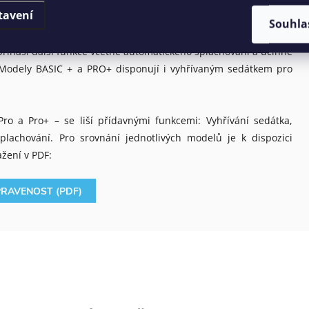
tavení
íka i sedátka za použití pohybových senzorů nebo dálkového
Souhla
 sterilizací, která zaručuje dokonalou čistotu, eliminující viry
 přináší další funkce včetně automatického splachování a účinné
 Modely BASIC + a PRO+ disponují i vyhřívaným sedátkem pro
Pro a Pro+ – se liší přídavnými funkcemi: Vyhřívání sedátka,
lachování. Pro srovnání jednotlivých modelů je k dispozici
ažení v PDF:
PRAVENOST (PDF)