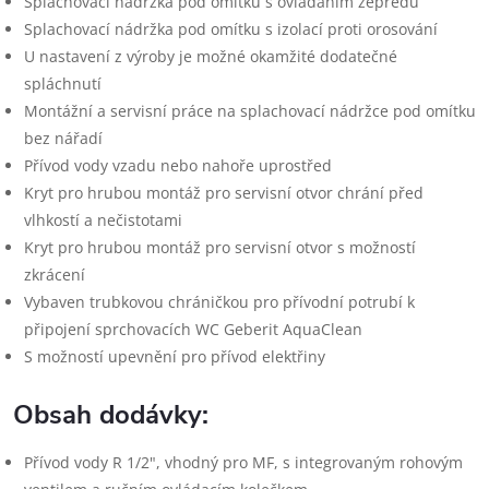
Splachovací nádržka pod omítku s ovládáním zepředu
Splachovací nádržka pod omítku s izolací proti orosování
U nastavení z výroby je možné okamžité dodatečné
spláchnutí
Montážní a servisní práce na splachovací nádržce pod omítku
bez nářadí
Přívod vody vzadu nebo nahoře uprostřed
Kryt pro hrubou montáž pro servisní otvor chrání před
vlhkostí a nečistotami
Kryt pro hrubou montáž pro servisní otvor s možností
zkrácení
Vybaven trubkovou chráničkou pro přívodní potrubí k
připojení sprchovacích WC Geberit AquaClean
S možností upevnění pro přívod elektřiny
Obsah dodávky:
Přívod vody R 1/2", vhodný pro MF, s integrovaným rohovým