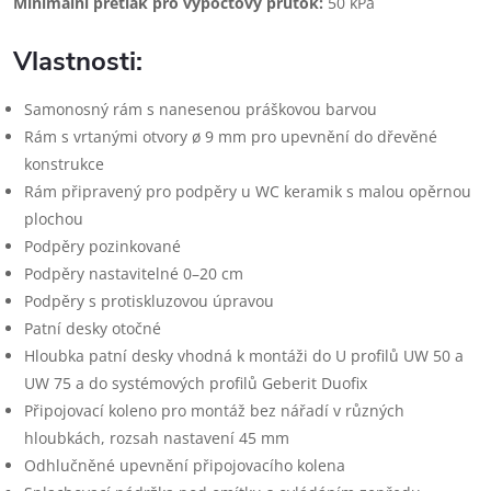
Minimální přetlak pro výpočtový průtok:
50 kPa
Vlastnosti:
Samonosný rám s nanesenou práškovou barvou
Rám s vrtanými otvory ø 9 mm pro upevnění do dřevěné
konstrukce
Rám připravený pro podpěry u WC keramik s malou opěrnou
plochou
Podpěry pozinkované
Podpěry nastavitelné 0–20 cm
Podpěry s protiskluzovou úpravou
Patní desky otočné
Hloubka patní desky vhodná k montáži do U profilů UW 50 a
UW 75 a do systémových profilů Geberit Duofix
Připojovací koleno pro montáž bez nářadí v různých
hloubkách, rozsah nastavení 45 mm
Odhlučněné upevnění připojovacího kolena