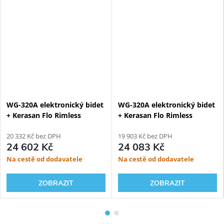
WG-320A elektronický bidet
WG-320A elektronický bidet
+ Kerasan Flo Rimless
+ Kerasan Flo Rimless
závěsné WC + Geberit
závěsné WC + Geberit
Kombifix 110.300.00.5
20 332 Kč bez DPH
Kombifix Eco 110.302.00.5
19 903 Kč bez DPH
24 602 Kč
24 083 Kč
Na cestě od dodavatele
Na cestě od dodavatele
ZOBRAZIT
ZOBRAZIT