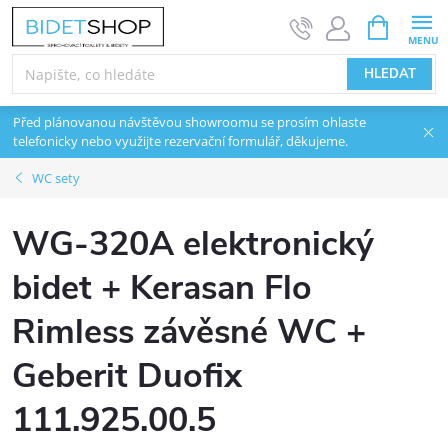
Přejít na obsah
NÁKUPNÍ 
HLEDAT
Před plánovanou návštěvou showroomu se prosím ohlaste
telefonicky nebo využijte rezervační formulář, děkujeme.
WC sety
WG-320A elektronický
bidet + Kerasan Flo
Rimless závěsné WC +
Geberit Duofix
111.925.00.5