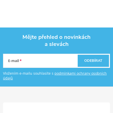
Mějte přehled o novinkách
a slevách
Zápatí
E-mail
ODEBÍRAT
Vložením e-mailu souhlasíte s
podmínkami ochrany osobních
údajů