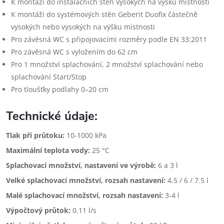
K montáži do instalačních stěn vysokých na výšku místnosti
K montáži do systémových stěn Geberit Duofix částečně
vysokých nebo vysokých na výšku místnosti
Pro závěsná WC s připojovacími rozměry podle EN 33:2011
Pro závěsná WC s vyložením do 62 cm
Pro 1 množství splachování, 2 množství splachování nebo
splachování Start/Stop
Pro tloušťky podlahy 0–20 cm
Technické údaje:
Tlak při průtoku:
10-1000 kPa
Maximální teplota vody:
25 °C
Splachovací množství, nastavení ve výrobě:
6 a 3 l
Velké splachovací množství, rozsah nastavení:
4.5 / 6 / 7.5 l
Malé splachovací množství, rozsah nastavení:
3-4 l
Výpočtový průtok:
0.11 l/s