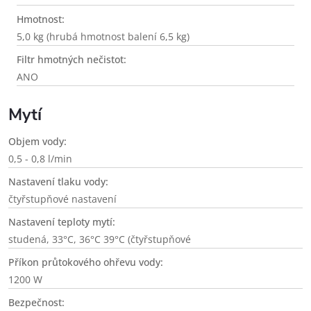
Hmotnost:
5,0 kg (hrubá hmotnost balení 6,5 kg)
Filtr hmotných nečistot:
ANO
Myt​í
Objem vody:
0,5 - 0,8 l/min
Nastavení tlaku vody:
čtyřstupňové nastavení
Nastavení teploty mytí:
studená,
33°C,
36°C 39°C (čtyřstupňové
Příkon průtokového ohřevu vody:
1200 W
Bezpečnost: