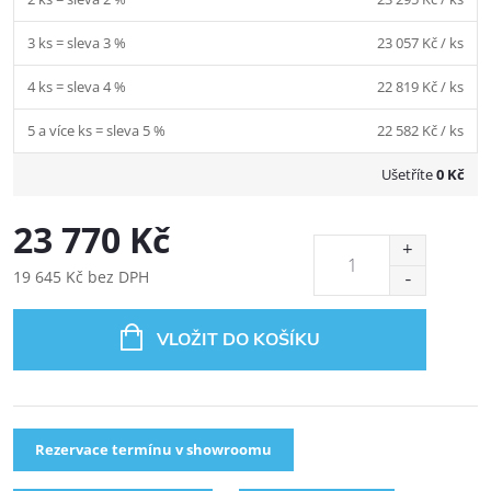
3 ks = sleva 3 %
23 057 Kč
/ ks
4 ks = sleva 4 %
22 819 Kč
/ ks
5 a více ks = sleva 5 %
22 582 Kč
/ ks
Ušetříte
0 Kč
23 770 Kč
19 645 Kč bez DPH
VLOŽIT DO KOŠÍKU
Rezervace termínu v showroomu