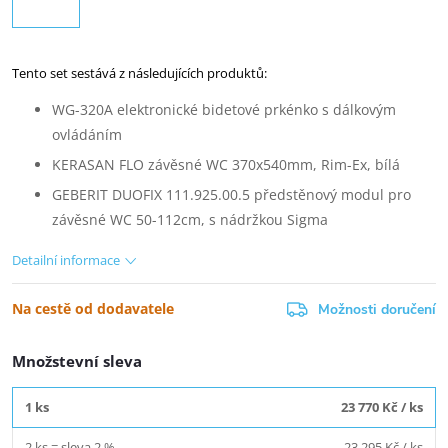
Tento set sestává z následujících produktů:
WG-320A elektronické bidetové prkénko s dálkovým
ovládáním
KERASAN FLO závěsné WC 370x540mm, Rim-Ex, bílá
GEBERIT DUOFIX 111.925.00.5 předstěnový modul pro
závěsné WC 50-112cm, s nádržkou Sigma
Detailní informace
Na cestě od dodavatele
Možnosti doručení
Množstevní sleva
1 ks
23 770 Kč
/ ks
2 ks = sleva 2 %
23 295 Kč
/ ks