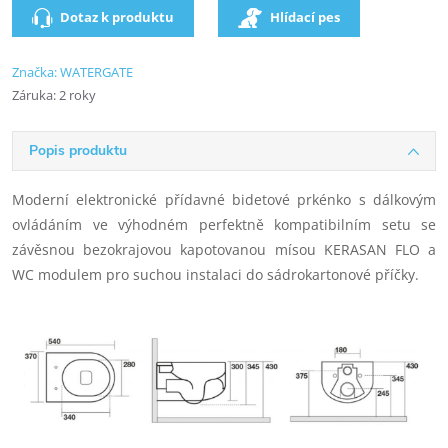
Dotaz k produktu
Hlídací pes
Značka:
WATERGATE
Záruka
:
2 roky
Popis produktu
Moderní elektronické přídavné bidetové prkénko s dálkovým
ovládáním ve výhodném perfektně kompatibilním setu se
závěsnou bezokrajovou kapotovanou mísou KERASAN FLO a
WC modulem pro suchou instalaci do sádrokartonové příčky.