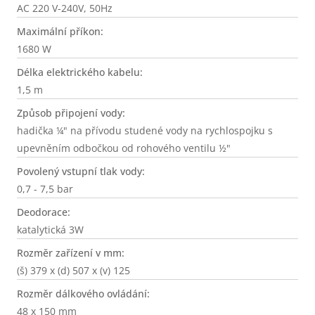
AC 220 V-240V, 50Hz
Maximální příkon:
1680 W
Délka elektrického kabelu:
1,5 m
Způsob připojení vody:
hadička ¼" na přívodu studené vody na rychlospojku s
upevněním odbočkou od rohového ventilu ½"
Povolený vstupní tlak vody:
0,7 - 7,5 bar
Deodorace:
katalytická 3W
Rozměr zařízení v mm:
(š) 379 x (d) 507 x (v) 125
Rozměr dálkového ovládání:
48 x 150 mm