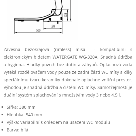
Závěsná bezokrajová (rimless) mísa - kompatibilní s
elektronickým bidetem WATERGATE WG-320A. Snadná údržba
a hygiena.
Hladký povrch bez dutin a záhybů. Oplachová voda
vytéká rozdělovačem vody pouze ze zadní části WC mísy a díky
speciálnímu tvaru keramiky dokonale opláchne vnitřní prostor.
Výhodou je snadná údržba a čištění WC mísy. Samozřejmostí je
duální systém splachování s množstvím vody 3 nebo 4,5 l.
Šířka: 380 mm
Hloubka: 540 mm
Výška: variabilní s ohledem na usazení WC modulu
Barva: bílá