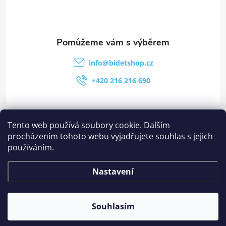
info
@
bidetshop.cz
+420 216 216 690
Kategorie
Tento web používá soubory cookie. Dalším
procházením tohoto webu vyjadřujete souhlas s jejich
používáním.
Stránky
Nastavení
Ostatní informace
Souhlasím
Copyright 2026
Bidetshop.cz
. Všechna práva vyhrazena.