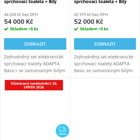
sprchovací toaleta + Bílý
sprchovací toaleta + Bílý
Kombi Block WG-KBWW
Kombi Block WG-KBWW
44 628 Kč bez DPH
42 975 Kč bez DPH
54 000 Kč
52 000 Kč
Skladem
>5 ks
Skladem
>5 ks
ZOBRAZIT
ZOBRAZIT
Zvýhodněný set elektronické
Zvýhodněný set elektronické
sprchovací toalety ADAPTA
sprchovací toalety ADAPTA
Basic+ se samonosným bílým
Basic se samonosným bílým
sanitárním modulem pro
sanitárním modulem pro
Očekávané naskladnění: 20.
závěsné WC. Napojení
závěsné WC. Napojení
SRPEN 2026
odpadu ze stěny (výška 22-26
odpadu ze stěny (výška 22-26
cm od čisté podlahy,...
cm od čisté podlahy,...
ZDARMA
ZDARMA