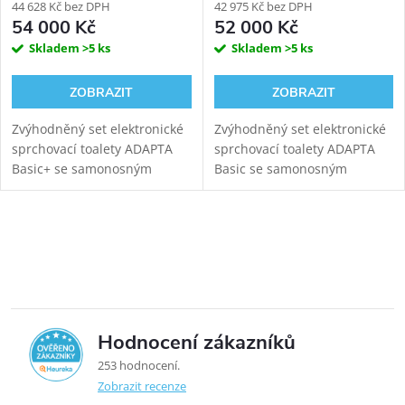
44 628 Kč bez DPH
42 975 Kč bez DPH
54 000 Kč
52 000 Kč
Skladem
>5 ks
Skladem
>5 ks
ZOBRAZIT
ZOBRAZIT
Zvýhodněný set elektronické
Zvýhodněný set elektronické
sprchovací toalety ADAPTA
sprchovací toalety ADAPTA
Basic+ se samonosným
Basic se samonosným
černým sanitárním modulem
černým sanitárním modulem
pro závěsné WC. Napojení
pro závěsné WC. Napojení
odpadu ze stěny (výška 22-26
odpadu ze stěny (výška 22-26
Ovládací prvky výpisu
cm od čisté podlahy,...
cm od čisté podlahy,...
Hodnocení zákazníků
5,0
253 hodnocení
Zobrazit recenze