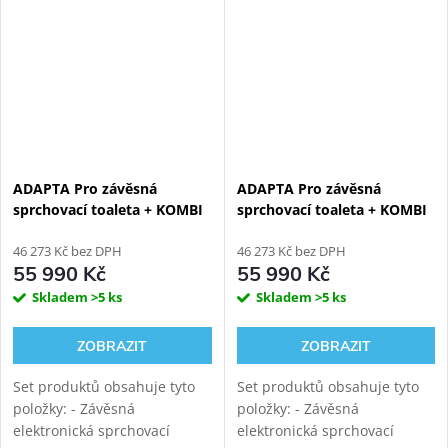
tichým vírovým
tichým vírovým
splachováním....
splachováním....
ADAPTA Pro závěsná
ADAPTA Pro závěsná
sprchovací toaleta + KOMBI
sprchovací toaleta + KOMBI
BLOCK BLACK WALL
BLOCK WHITE WALL
viditelný WC modul
46 273 Kč bez DPH
viditelný WC modul
46 273 Kč bez DPH
55 990 Kč
55 990 Kč
Skladem
>5 ks
Skladem
>5 ks
ZOBRAZIT
ZOBRAZIT
Set produktů obsahuje tyto
Set produktů obsahuje tyto
položky: - Závěsná
položky: - Závěsná
elektronická sprchovací
elektronická sprchovací