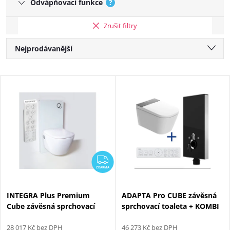
Odvápňovací funkce
?
Zrušit filtry
Řazení produktů
Nejprodávanější
Nejlevnější
Výpis produktů
Nejdražší
Abecedně
ZDARMA
ZDARMA
INTEGRA Plus Premium
ADAPTA Pro CUBE závěsná
Cube závěsná sprchovací
sprchovací toaleta + KOMBI
toaleta + Bílý Kombi Block
BLOCK BLACK WALL
WG-KBWW
28 017 Kč bez DPH
viditelný WC modul
46 273 Kč bez DPH