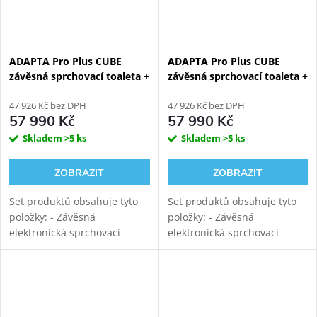
ADAPTA Pro Plus CUBE
ADAPTA Pro Plus CUBE
závěsná sprchovací toaleta +
závěsná sprchovací toaleta +
KOMBI BLOCK WHITE WALL
KOMBI BLOCK BLACK WALL
viditelný WC modul
47 926 Kč bez DPH
viditelný WC modul
47 926 Kč bez DPH
57 990 Kč
57 990 Kč
Skladem
>5 ks
Skladem
>5 ks
ZOBRAZIT
ZOBRAZIT
Set produktů obsahuje tyto
Set produktů obsahuje tyto
položky: - Závěsná
položky: - Závěsná
elektronická sprchovací
elektronická sprchovací
toaleta WATERGATE ADAPTA
toaleta WATERGATE ADAPTA
Pro s mytím i sušením.
Pro s mytím i sušením.
Rimfree vortex keramika s
Rimfree vortex keramika s
tichým vírovým
tichým vírovým
splachováním....
splachováním....