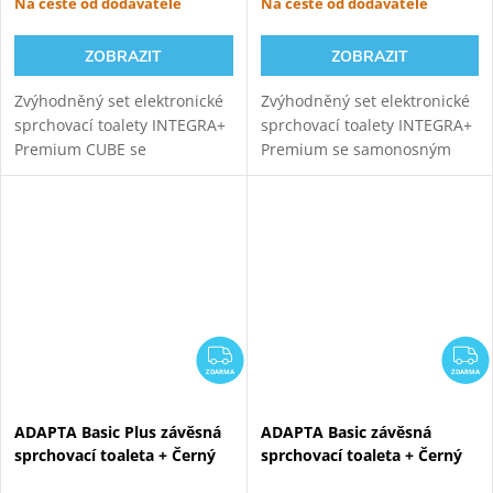
Na cestě od dodavatele
Na cestě od dodavatele
ZOBRAZIT
ZOBRAZIT
Zvýhodněný set elektronické
Zvýhodněný set elektronické
sprchovací toalety INTEGRA+
sprchovací toalety INTEGRA+
Premium CUBE se
Premium se samonosným
samonosným černým
černým sanitárním modulem
sanitárním modulem pro
pro závěsné WC. Napojení
závěsné WC. Napojení
odpadu ze stěny (výška 22-26
odpadu ze stěny (výška 22-26
cm od čisté...
cm od čisté...
ZDARMA
Z
ZDARMA
ZDARMA
ADAPTA Basic Plus závěsná
ADAPTA Basic závěsná
sprchovací toaleta + Černý
sprchovací toaleta + Černý
Kombi Block WG-KBBW
Kombi Block WG-KBBW