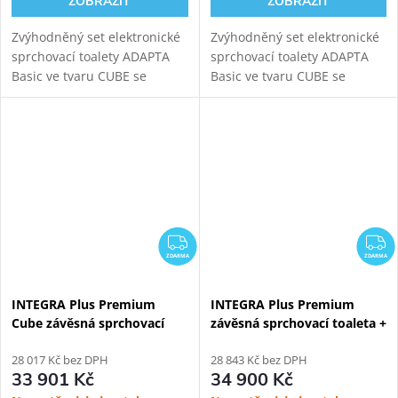
ZOBRAZIT
ZOBRAZIT
Zvýhodněný set elektronické
Zvýhodněný set elektronické
sprchovací toalety ADAPTA
sprchovací toalety ADAPTA
Basic ve tvaru CUBE se
Basic ve tvaru CUBE se
samonosným bílým
samonosným černým
sanitárním modulem pro
sanitárním modulem pro
závěsné WC. Napojení
závěsné WC. Napojení
odpadu ze stěny (výška 22-26
odpadu ze stěny (výška 22-26
cm od...
cm od...
ZDARMA
Z
ZDARMA
ZDARMA
INTEGRA Plus Premium
INTEGRA Plus Premium
Cube závěsná sprchovací
závěsná sprchovací toaleta +
toaleta + Černý Kombi Block
Černý Kombi Block WG-
WG-KBBW
28 017 Kč bez DPH
KBBW
28 843 Kč bez DPH
33 901 Kč
34 900 Kč