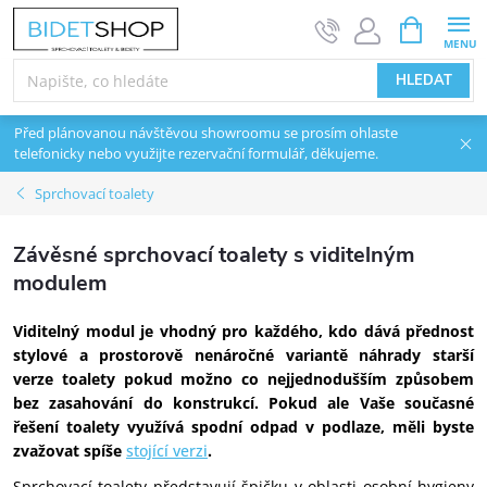
Přejít na obsah
NÁKUPNÍ 
HLEDAT
Před plánovanou návštěvou showroomu se prosím ohlaste
telefonicky nebo využijte rezervační formulář, děkujeme.
Sprchovací toalety
Závěsné sprchovací toalety s viditelným
modulem
Viditelný modul je vhodný pro každého, kdo dává přednost
stylové a prostorově nenáročné variantě náhrady starší
verze toalety pokud možno co nejjednodušším způsobem
bez zasahování do konstrukcí. Pokud ale Vaše současné
řešení toalety využívá spodní odpad v podlaze, měli byste
zvažovat spíše
stojící verzi
.
Sprchovací toalety představují špičku v oblasti osobní hygieny