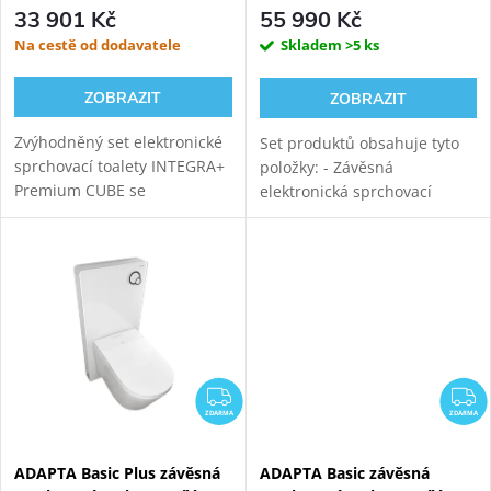
33 901 Kč
55 990 Kč
Na cestě od dodavatele
Skladem
>5 ks
ZOBRAZIT
ZOBRAZIT
Zvýhodněný set elektronické
Set produktů obsahuje tyto
sprchovací toalety INTEGRA+
položky: - Závěsná
Premium CUBE se
elektronická sprchovací
samonosným bílým
toaleta WATERGATE ADAPTA
sanitárním modulem pro
Pro s mytím i sušením.
závěsné WC. Napojení
Rimfree vortex keramika s
odpadu ze stěny (výška 22-26
tichým vírovým
cm od čisté...
splachováním....
ZDARMA
Z
ZDARMA
ZDARMA
ADAPTA Basic Plus závěsná
ADAPTA Basic závěsná