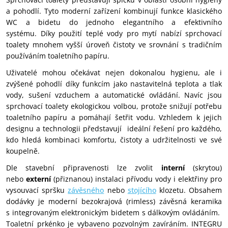
a pohodlí. Tyto moderní zařízení kombinují funkce klasického
WC a bidetu do jednoho elegantního a efektivního
systému.
Díky použití teplé vody pro mytí nabízí sprchovací
toalety mnohem vyšší úroveň čistoty ve srovnání s tradičním
používáním toaletního papíru.
Uživatelé mohou očekávat nejen dokonalou hygienu, ale i
zvýšené pohodlí díky funkcím jako nastavitelná teplota a tlak
vody, sušení vzduchem a automatické ovládání. Navíc jsou
sprchovací toalety ekologickou volbou, protože snižují potřebu
toaletního papíru a pomáhají šetřit vodu. Vzhledem k jejich
designu a technologii představují ideální řešení pro každého,
kdo hledá kombinaci komfortu, čistoty a udržitelnosti ve své
koupelně.
Dle stavební připravenosti lze zvolit
interní
(skrytou)
nebo
externí
(přiznanou) instalaci přívodu vody i elektřiny pro
vysouvací spršku
závěsného
nebo
stojícího
klozetu.
Obsahem
dodávky je
moderní bezokrajová (rimless) závěsná keramika
s
integrovaným elektronickým bidetem s dálkovým ovládáním.
Toaletní prkénko je vybaveno pozvolným zavíráním. INTEGRU