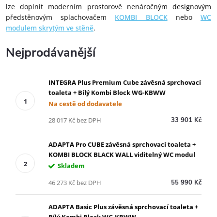
lze doplnit moderním prostorově nenáročným designovým
předstěnovým splachovačem
KOMBI BLOCK
nebo
WC
modulem skrytým ve stěně
.
Nejprodávanější
INTEGRA Plus Premium Cube závěsná sprchovací
toaleta + Bílý Kombi Block WG-KBWW
Na cestě od dodavatele
28 017 Kč bez DPH
33 901 Kč
ADAPTA Pro CUBE závěsná sprchovací toaleta +
KOMBI BLOCK BLACK WALL viditelný WC modul
Skladem
46 273 Kč bez DPH
55 990 Kč
ADAPTA Basic Plus závěsná sprchovací toaleta +
Bílý Kombi Block WG-KBWW