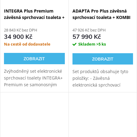
INTEGRA Plus Premium
ADAPTA Pro Plus závěsná
závěsná sprchovací toaleta +
sprchovací toaleta + KOMBI
Bílý Kombi Block WG-KBWW
BLOCK BLACK WALL
28 843 Kč bez DPH
viditelný WC modul
47 926 Kč bez DPH
34 900 Kč
57 990 Kč
Na cestě od dodavatele
Skladem
>5 ks
ZOBRAZIT
ZOBRAZIT
Zvýhodněný set elektronické
Set produktů obsahuje tyto
sprchovací toalety INTEGRA+
položky: - Závěsná
Premium se samonosným
elektronická sprchovací
bílým sanitárním modulem
toaleta WATERGATE ADAPTA
pro závěsné WC. Napojení
Pro s mytím i sušením.
odpadu ze stěny (výška 22-26
Rimfree vortex keramika s
cm od čisté podlahy,...
tichým vírovým
splachováním....