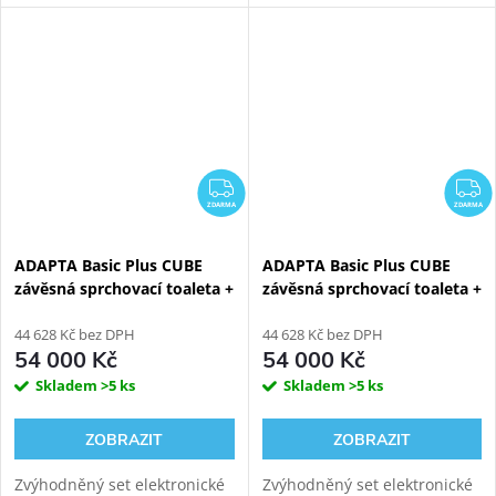
toaleta WATERGATE ADAPTA
toaleta WATERGATE ADAPTA
Pro s mytím i sušením.
Pro s mytím i sušením.
Rimfree vortex keramika s
Rimfree vortex keramika s
tichým vírovým
tichým vírovým
splachováním....
splachováním....
ZDARMA
Z
ZDARMA
ZDARMA
ADAPTA Basic Plus CUBE
ADAPTA Basic Plus CUBE
závěsná sprchovací toaleta +
závěsná sprchovací toaleta +
Bílý Kombi Block WG-KBWW
Černý Kombi Block WG-
44 628 Kč bez DPH
KBBW
44 628 Kč bez DPH
54 000 Kč
54 000 Kč
Skladem
>5 ks
Skladem
>5 ks
ZOBRAZIT
ZOBRAZIT
Zvýhodněný set elektronické
Zvýhodněný set elektronické