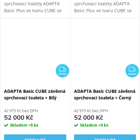
sprchovací toalety ADAPTA
sprchovací toalety ADAPTA
Basic Plus ve tvaru CUBE se
Basic Plus ve tvaru CUBE se
samonosným bílým
samonosným černým
sanitárním modulem pro
sanitárním modulem pro
závěsné WC. Oproti verzi
závěsné WC. Oproti verzi
Basic tato toaleta nabídne...
Basic tato toaleta nabídne...
ZDARMA
Z
ZDARMA
ZDARMA
ADAPTA Basic CUBE závěsná
ADAPTA Basic CUBE závěsná
sprchovací toaleta + Bílý
sprchovací toaleta + Černý
Kombi Block WG-KBWW
Kombi Block WG-KBBW
42 975 Kč bez DPH
42 975 Kč bez DPH
52 000 Kč
52 000 Kč
Skladem
>5 ks
Skladem
>5 ks