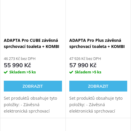
ADAPTA Pro CUBE závěsná
ADAPTA Pro Plus závěsná
sprchovací toaleta + KOMBI
sprchovací toaleta + KOMBI
BLOCK WHITE WALL
BLOCK WHITE WALL
viditelný WC modul
46 273 Kč bez DPH
viditelný WC modul
47 926 Kč bez DPH
55 990 Kč
57 990 Kč
Skladem
>5 ks
Skladem
>5 ks
ZOBRAZIT
ZOBRAZIT
Set produktů obsahuje tyto
Set produktů obsahuje tyto
položky: - Závěsná
položky: - Závěsná
elektronická sprchovací
elektronická sprchovací
toaleta WATERGATE ADAPTA
toaleta WATERGATE ADAPTA
Pro s mytím i sušením.
Pro s mytím i sušením.
Rimfree vortex keramika s
Rimfree vortex keramika s